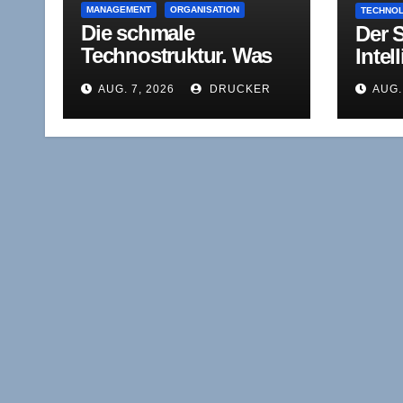
MANAGEMENT
ORGANISATION
TECHNO
Die schmale
Der 
Technostruktur. Was
Intel
von der mittleren
AUG. 7, 2026
DRUCKER
AUG.
Führungsebene bleibt,
wenn Agenten sich
selbst korrigieren