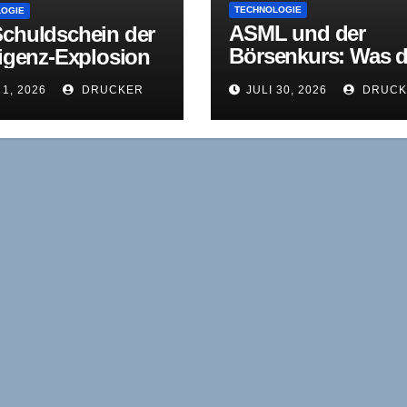
TECHNOLOGIE
LOGIE
ASML und der
Schuldschein der
Börsenkurs: Was d
ligenz-Explosion
DUV-Meldung wirkl
 1, 2026
DRUCKER
JULI 30, 2026
DRUCK
zeigt