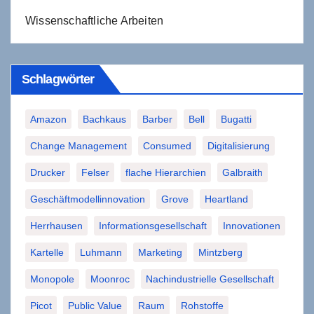
Wissenschaftliche Arbeiten
Schlagwörter
Amazon
Bachkaus
Barber
Bell
Bugatti
Change Management
Consumed
Digitalisierung
Drucker
Felser
flache Hierarchien
Galbraith
Geschäftmodellinnovation
Grove
Heartland
Herrhausen
Informationsgesellschaft
Innovationen
Kartelle
Luhmann
Marketing
Mintzberg
Monopole
Moonroc
Nachindustrielle Gesellschaft
Picot
Public Value
Raum
Rohstoffe