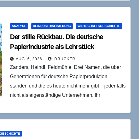
ANALYSE
DEINDUSTRIALISIERUNG
WIRTSCHAFTSGESCHICHTE
Der stille Rückbau. Die deutsche
Papierindustrie als Lehrstück
industrieökonomischer Konsolidierung
AUG. 6, 2026
DRUCKER
Zanders, Haindl, Feldmühle: Drei Namen, die über
Generationen für deutsche Papierproduktion
standen und die es heute nicht mehr gibt – jedenfalls
nicht als eigenständige Unternehmen. Ihr
Verschwinden lässt sich als…
GESCHICHTE