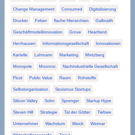
Change Management
Consumed
Digitalisierung
Drucker
Felser
flache Hierarchien
Galbraith
Geschäftmodellinnovation
Grove
Heartland
Herrhausen
Informationsgesellschaft
Innovationen
Kartelle
Luhmann
Marketing
Mintzberg
Monopole
Moonroc
Nachindustrielle Gesellschaft
Picot
Public Value
Raum
Rohstoffe
Selbstorganisation
Sexismus Startups
Silicon Valley
Sohn
Sprenger
Startup Hype
Steven Hill
Strategie
Tal der Götter
Tiefsee
Unternehmer
Wachstum
Weick
Weimar
Wirtschaftsgeografie
Zierul