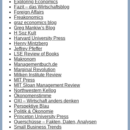
Exploring Economics
Fazit – das Wirtschaftsblog
Foreign Affairs
Freakonomics
graz economics blog
Greg Mankiw's Blog
H Soz Kult
Harvard University Press
Henry Mintzberg
Jeffrey Pfeffer
LSE Review of Books
Makronom
Managementbuch.de
Marginal Revolution
Milken Institute Review
MIT Press
MIT Sloan Management Review
Northwestern Kellog
Ökonomenstimme
OXI – Wirtschaft anders denken
Perspektive Blau
Politik & Ökonomie
Princeton University Press
Querschüsse – Fakten, Daten, Analysen
Small Business Trends