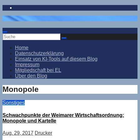
Zum
Inhalt
springen
Home
Datenschutzerklärung
Einsatz von KI-Tools auf diesem Blog
Impressum
Mitgliedschaft bei EL
Über den Blog
Monopole
Sonstiges
Schwachpunkte der Weimarer Wirtschaftsordnung:
Monopole und Kartelle
Aug. 29, 2017
Drucker