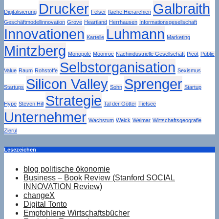
Drucker
Galbraith
Digitalisierung
Felser
flache Hierarchien
Geschäftmodellinnovation
Grove
Heartland
Herrhausen
Informationsgesellschaft
Innovationen
Luhmann
Kartelle
Marketing
Mintzberg
Monopole
Moonroc
Nachindustrielle Gesellschaft
Picot
Public
Selbstorganisation
Value
Raum
Rohstoffe
Sexismus
Silicon Valley
Sprenger
Startups
Sohn
Startup
Strategie
Hype
Steven Hill
Tal der Götter
Tiefsee
Unternehmer
Wachstum
Weick
Weimar
Wirtschaftsgeografie
Zierul
Lesezeichen
blog politische ökonomie
Business – Book Review (Stanford SOCIAL
INNOVATION Review)
changeX
Digital Tonto
Empfohlene Wirtschaftsbücher