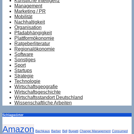
Künstliche Intelligenz
Management
Marketing / PR
Mobilität
Nachhaltigkeit
Organisation
Pfadabhängigkeit
Plattformökonomie
Ratgeberliteratur
Regionalökonomie
Software
Sonstiges
Sport
Startups
Strategie
Technologie
Wirtschaftsgeografie
Wirtschaftsgeschichte
Wirtschaftsstandort Deutschland
Wissenschaftliche Arbeiten
Schlagwörter
Amazon
Bachkaus
Barber
Bell
Bugatti
Change Management
Consumed