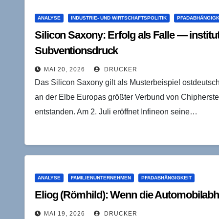
ANALYSE
INDUSTRIE- UND WIRTSCHAFTSPOLITIK
PFADABHÄNGIGK
Silicon Saxony: Erfolg als Falle — instit
Subventionsdruck
MAI 20, 2026
DRUCKER
Das Silicon Saxony gilt als Musterbeispiel ostdeutsch
an der Elbe Europas größter Verbund von Chipherstel
entstanden. Am 2. Juli eröffnet Infineon seine…
ANALYSE
FAMILIENUNTERNEHMEN
PFADABHÄNGIGKEIT
Eliog (Römhild): Wenn die Automobilabh
MAI 19, 2026
DRUCKER