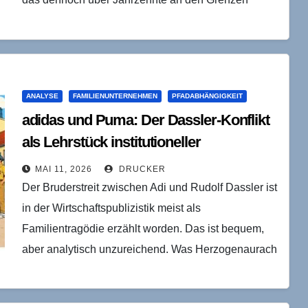
seiner eigenen…
ANALYSE
FAMILIENUNTERNEHMEN
PFADABHÄNGIGKEIT
adidas und Puma: Der Dassler-Konflikt
als Lehrstück institutioneller
Pfadabhängigkeit
MAI 11, 2026
DRUCKER
Der Bruderstreit zwischen Adi und Rudolf Dassler ist
in der Wirtschaftspublizistik meist als
Familientragödie erzählt worden. Das ist bequem,
aber analytisch unzureichend. Was Herzogenaurach
nach 1948 produzierte, war kein Drama…