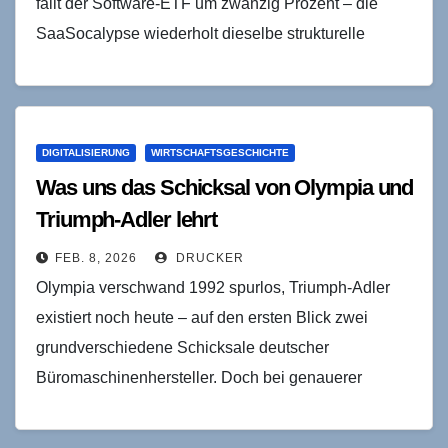
fällt der Software-ETF um zwanzig Prozent – die
SaaSocalypse wiederholt dieselbe strukturelle
Mechanik. Eine Analyse…
DIGITALISIERUNG
WIRTSCHAFTSGESCHICHTE
Was uns das Schicksal von Olympia und
Triumph-Adler lehrt
FEB. 8, 2026
DRUCKER
Olympia verschwand 1992 spurlos, Triumph-Adler
existiert noch heute – auf den ersten Blick zwei
grundverschiedene Schicksale deutscher
Büromaschinenhersteller. Doch bei genauerer
Betrachtung offenbart sich: Beide Unternehmen
scheiterten gleichermaßen an der…