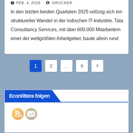
FEB. 4, 2026
DRUCKER
In den letzten beiden Quartalen 2025 vollzog sich ein
struktureller Wandel in der indischen IT-Industrie. Tata
Consultancy Services, mit über 600.000 Mitarbeitern
einer der weltgrößten Arbeitgeber, baute allein rund
31.000…
Seitennummerierung
1
2
…
6
der
Beiträge
Econlittera folgen