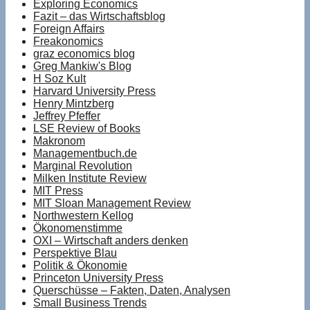
Exploring Economics
Fazit – das Wirtschaftsblog
Foreign Affairs
Freakonomics
graz economics blog
Greg Mankiw's Blog
H Soz Kult
Harvard University Press
Henry Mintzberg
Jeffrey Pfeffer
LSE Review of Books
Makronom
Managementbuch.de
Marginal Revolution
Milken Institute Review
MIT Press
MIT Sloan Management Review
Northwestern Kellog
Ökonomenstimme
OXI – Wirtschaft anders denken
Perspektive Blau
Politik & Ökonomie
Princeton University Press
Querschüsse – Fakten, Daten, Analysen
Small Business Trends