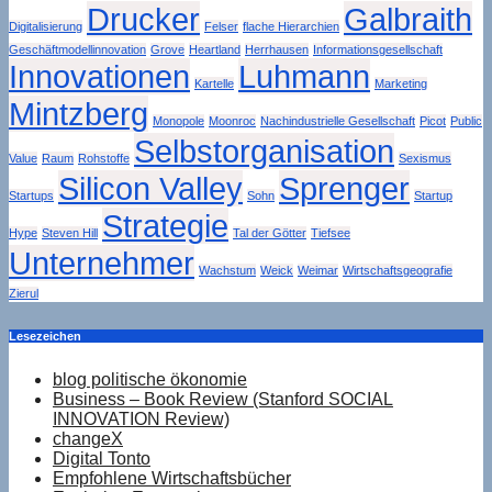
Drucker
Galbraith
Digitalisierung
Felser
flache Hierarchien
Geschäftmodellinnovation
Grove
Heartland
Herrhausen
Informationsgesellschaft
Innovationen
Luhmann
Kartelle
Marketing
Mintzberg
Monopole
Moonroc
Nachindustrielle Gesellschaft
Picot
Public
Selbstorganisation
Value
Raum
Rohstoffe
Sexismus
Silicon Valley
Sprenger
Startups
Sohn
Startup
Strategie
Hype
Steven Hill
Tal der Götter
Tiefsee
Unternehmer
Wachstum
Weick
Weimar
Wirtschaftsgeografie
Zierul
Lesezeichen
blog politische ökonomie
Business – Book Review (Stanford SOCIAL
INNOVATION Review)
changeX
Digital Tonto
Empfohlene Wirtschaftsbücher