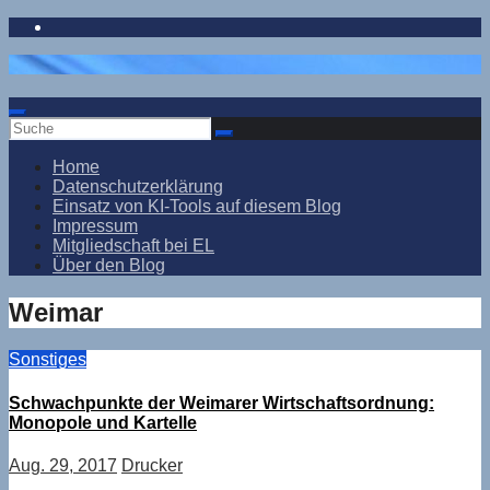
Zum
Inhalt
springen
Home
Datenschutzerklärung
Einsatz von KI-Tools auf diesem Blog
Impressum
Mitgliedschaft bei EL
Über den Blog
Weimar
Sonstiges
Schwachpunkte der Weimarer Wirtschaftsordnung:
Monopole und Kartelle
Aug. 29, 2017
Drucker