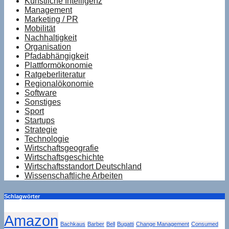
Künstliche Intelligenz
Management
Marketing / PR
Mobilität
Nachhaltigkeit
Organisation
Pfadabhängigkeit
Plattformökonomie
Ratgeberliteratur
Regionalökonomie
Software
Sonstiges
Sport
Startups
Strategie
Technologie
Wirtschaftsgeografie
Wirtschaftsgeschichte
Wirtschaftsstandort Deutschland
Wissenschaftliche Arbeiten
Schlagwörter
Amazon
Bachkaus
Barber
Bell
Bugatti
Change Management
Consumed