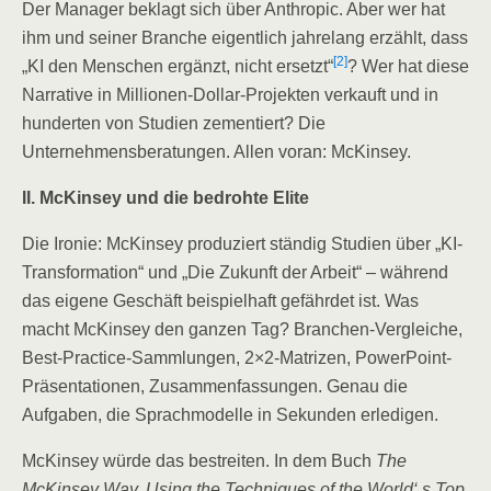
Der Manager beklagt sich über Anthropic. Aber wer hat
ihm und seiner Branche eigentlich jahrelang erzählt, dass
[2]
„KI den Menschen ergänzt, nicht ersetzt“
? Wer hat diese
Narrative in Millionen-Dollar-Projekten verkauft und in
hunderten von Studien zementiert? Die
Unternehmensberatungen. Allen voran: McKinsey.
II. McKinsey und die bedrohte Elite
Die Ironie: McKinsey produziert ständig Studien über „KI-
Transformation“ und „Die Zukunft der Arbeit“ – während
das eigene Geschäft beispielhaft gefährdet ist. Was
macht McKinsey den ganzen Tag? Branchen-Vergleiche,
Best-Practice-Sammlungen, 2×2-Matrizen, PowerPoint-
Präsentationen, Zusammenfassungen. Genau die
Aufgaben, die Sprachmodelle in Sekunden erledigen.
McKinsey würde das bestreiten. In dem Buch
The
McKinsey Way. Using the Techniques of the World‘ s Top