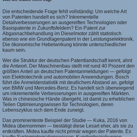
Die entscheidende Frage fehlt vollständig: Um welche Art
von Patenten handelt es sich? Inkrementelle
Detailverbesserungen an ausgereiften Technologien oder
Basispatente in Zukunftsfeldern? Ein Patent zur
Abgasnachbehandlung im Dieselmotor zählt statistisch
ebenso wie ein Grundlagenpatent in der Leistungselektronik.
Die ökonomische Hebelwirkung könnte unterschiedlicher
kaum sein.
Wer die Struktur der deutschen Patentlandschaft kennt, ahnt
die Antwort. Der Maschinenbau stellt mit rund 40 Prozent den
größten Anteil an deutschen Patentanmeldungen — gefolgt
von Elektrotechnik und automobilen Anwendungen. Bosch
führt die Anmelderstatistik mit deutlichem Abstand an, gefolgt
von BMW und Mercedes-Benz. Es handelt sich überwiegend
um inkrementelle Verbesserungen in ausgereiften Märkten.
Was in chinesische Hände übergeht, ist damit zu erheblichen
Teilen Optimierungswissen für Technologien, deren
Lebenszyklus sich dem Ende zuneigt.
Das prominenteste Beispiel der Studie — Kuka, 2016 von
Midea übernommen — bestätigt diese Lesart eher, als sie zu
entkräften. Midea kaufte nicht primär wegen der Patente. Es
kaufte Systemintegrationswissen, Kundenbeziehungen,