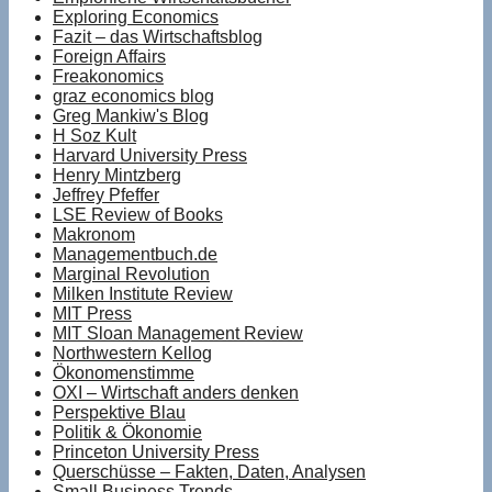
Exploring Economics
Fazit – das Wirtschaftsblog
Foreign Affairs
Freakonomics
graz economics blog
Greg Mankiw's Blog
H Soz Kult
Harvard University Press
Henry Mintzberg
Jeffrey Pfeffer
LSE Review of Books
Makronom
Managementbuch.de
Marginal Revolution
Milken Institute Review
MIT Press
MIT Sloan Management Review
Northwestern Kellog
Ökonomenstimme
OXI – Wirtschaft anders denken
Perspektive Blau
Politik & Ökonomie
Princeton University Press
Querschüsse – Fakten, Daten, Analysen
Small Business Trends