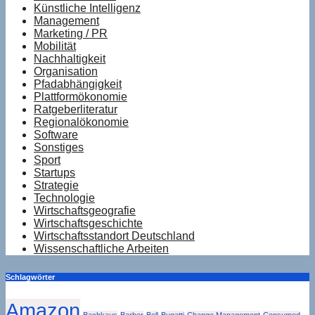
Künstliche Intelligenz
Management
Marketing / PR
Mobilität
Nachhaltigkeit
Organisation
Pfadabhängigkeit
Plattformökonomie
Ratgeberliteratur
Regionalökonomie
Software
Sonstiges
Sport
Startups
Strategie
Technologie
Wirtschaftsgeografie
Wirtschaftsgeschichte
Wirtschaftsstandort Deutschland
Wissenschaftliche Arbeiten
Schlagwörter
Amazon
Bachkaus
Barber
Bell
Bugatti
Change Management
Consumed