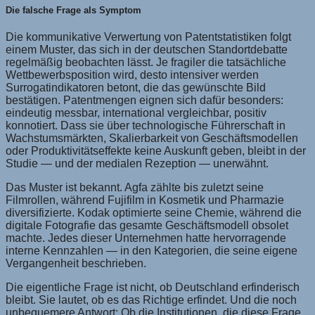
Die falsche Frage als Symptom
Die kommunikative Verwertung von Patentstatistiken folgt
einem Muster, das sich in der deutschen Standortdebatte
regelmäßig beobachten lässt. Je fragiler die tatsächliche
Wettbewerbsposition wird, desto intensiver werden
Surrogatindikatoren betont, die das gewünschte Bild
bestätigen. Patentmengen eignen sich dafür besonders:
eindeutig messbar, international vergleichbar, positiv
konnotiert. Dass sie über technologische Führerschaft in
Wachstumsmärkten, Skalierbarkeit von Geschäftsmodellen
oder Produktivitätseffekte keine Auskunft geben, bleibt in der
Studie — und der medialen Rezeption — unerwähnt.
Das Muster ist bekannt. Agfa zählte bis zuletzt seine
Filmrollen, während Fujifilm in Kosmetik und Pharmazie
diversifizierte. Kodak optimierte seine Chemie, während die
digitale Fotografie das gesamte Geschäftsmodell obsolet
machte. Jedes dieser Unternehmen hatte hervorragende
interne Kennzahlen — in den Kategorien, die seine eigene
Vergangenheit beschrieben.
Die eigentliche Frage ist nicht, ob Deutschland erfinderisch
bleibt. Sie lautet, ob es das Richtige erfindet. Und die noch
unbequemere Antwort: Ob die Institutionen, die diese Frage