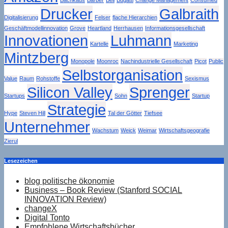
Drucker
Galbraith
Digitalisierung
Felser
flache Hierarchien
Geschäftmodellinnovation
Grove
Heartland
Herrhausen
Informationsgesellschaft
Innovationen
Luhmann
Kartelle
Marketing
Mintzberg
Monopole
Moonroc
Nachindustrielle Gesellschaft
Picot
Public
Selbstorganisation
Value
Raum
Rohstoffe
Sexismus
Silicon Valley
Sprenger
Startups
Sohn
Startup
Strategie
Hype
Steven Hill
Tal der Götter
Tiefsee
Unternehmer
Wachstum
Weick
Weimar
Wirtschaftsgeografie
Zierul
Lesezeichen
blog politische ökonomie
Business – Book Review (Stanford SOCIAL
INNOVATION Review)
changeX
Digital Tonto
Empfohlene Wirtschaftsbücher