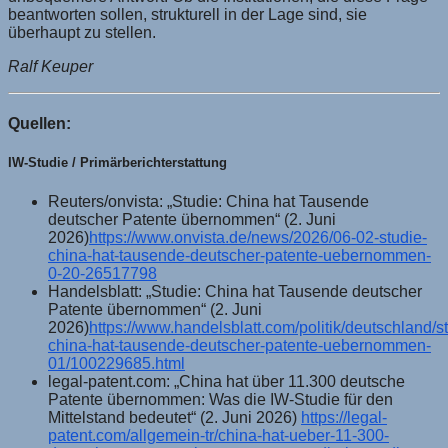
beantworten sollen, strukturell in der Lage sind, sie
überhaupt zu stellen.
Ralf Keuper
Quellen:
IW-Studie / Primärberichterstattung
Reuters/onvista: „Studie: China hat Tausende
deutscher Patente übernommen“ (2. Juni
2026)
https://www.onvista.de/news/2026/06-02-studie-
china-hat-tausende-deutscher-patente-uebernommen-
0-20-26517798
Handelsblatt: „Studie: China hat Tausende deutscher
Patente übernommen“ (2. Juni
2026)
https://www.handelsblatt.com/politik/deutschland/s
china-hat-tausende-deutscher-patente-uebernommen-
01/100229685.html
legal-patent.com: „China hat über 11.300 deutsche
Patente übernommen: Was die IW-Studie für den
Mittelstand bedeutet“ (2. Juni 2026)
https://legal-
patent.com/allgemein-tr/china-hat-ueber-11-300-