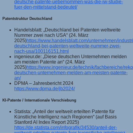
deutsche-patente-uebernommen-was-die-iw-studie-
fuer-den-mittelstand-bedeutet/
Patentstruktur Deutschland
Handelsblatt: „Deutschland bei Patenten weltweite
Nummer zwei nach USA“ (24. März
2025)
https://www.handelsblatt.com/unternehmen/industri
deutschland-bei-patenten-weltweite-nummer-zwei-
nach-usa/100116151.html
ingenieur.de: „Diese deutschen Unternehmen melden
am meisten Patente an“ (24. März
2025)
https://www.ingenieur.de/technik/fachbereiche/reko
deutschen-unternehmen-melden-am-meisten-patente-
an/
DPMA – Jahresbericht 2024
https://www.dpma.de/jb2024/
KI-Patente / Internationale Verschiebung
Statista: „Anteil der weltweit erteilten Patente für
Künstliche Intelligenz nach Regionen“ (auf Basis
Stanford AI Index Report 2025)
https://de.statista.com/infografik/34530/anteil-der-
weltweit-erteilten-patente-fuer-kuenstliche-intelligenz-