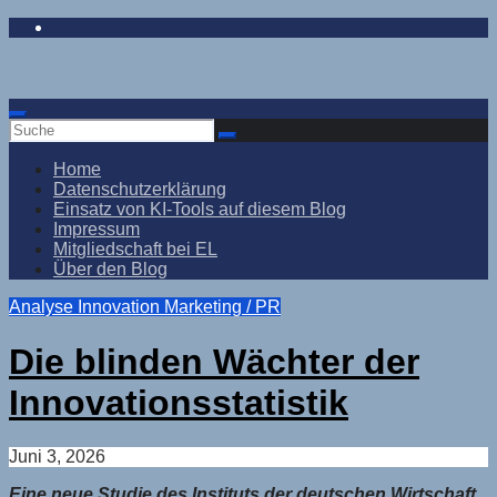
Zum
Inhalt
springen
Home
Datenschutzerklärung
Einsatz von KI-Tools auf diesem Blog
Impressum
Mitgliedschaft bei EL
Über den Blog
Analyse
Innovation
Marketing / PR
Die blinden Wächter der
Innovationsstatistik
Juni 3, 2026
Eine neue Studie des Instituts der deutschen Wirtschaft