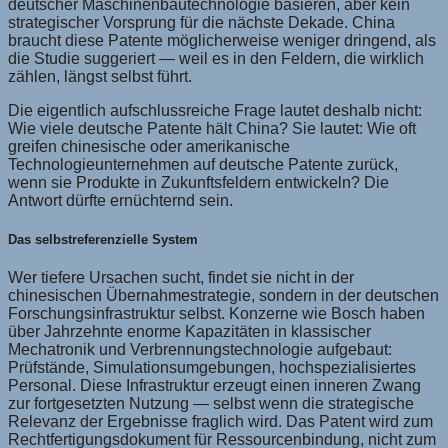
deutscher Maschinenbautechnologie basieren, aber kein
strategischer Vorsprung für die nächste Dekade. China
braucht diese Patente möglicherweise weniger dringend, als
die Studie suggeriert — weil es in den Feldern, die wirklich
zählen, längst selbst führt.
Die eigentlich aufschlussreiche Frage lautet deshalb nicht:
Wie viele deutsche Patente hält China? Sie lautet: Wie oft
greifen chinesische oder amerikanische
Technologieunternehmen auf deutsche Patente zurück,
wenn sie Produkte in Zukunftsfeldern entwickeln? Die
Antwort dürfte ernüchternd sein.
Das selbstreferenzielle System
Wer tiefere Ursachen sucht, findet sie nicht in der
chinesischen Übernahmestrategie, sondern in der deutschen
Forschungsinfrastruktur selbst. Konzerne wie Bosch haben
über Jahrzehnte enorme Kapazitäten in klassischer
Mechatronik und Verbrennungstechnologie aufgebaut:
Prüfstände, Simulationsumgebungen, hochspezialisiertes
Personal. Diese Infrastruktur erzeugt einen inneren Zwang
zur fortgesetzten Nutzung — selbst wenn die strategische
Relevanz der Ergebnisse fraglich wird. Das Patent wird zum
Rechtfertigungsdokument für Ressourcenbindung, nicht zum