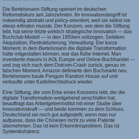
Die Bertelsmann-Stiftung operiert im deutschen
Reformdiskurs seit Jahrzehnten. Ihr Innovationsbegriff ist
notwendig abstrakt und policy-orientiert, weil sie selbst nie
etwas erfinden musste. Der Konzern, von dem die Stiftung
lebt, hat seine letzte wirklich strategische Innovation — das
Buchclub-Modell — in den 1950ern vollzogen. Seitdem:
Akquisition, Restrukturierung, Verwaltung. Der kurze
Moment, in dem Bertelsmann die digitale Transformation
hätte mitgestalten können, war das frühe Internet. Man
investierte massiv in AOL Europe und Online-Buchhandel —
und zog sich nach dem Dotcom-Crash zurück, genau im
falschen Moment. Amazon definierte den Buchmarkt neu.
Bertelsmann baute Penguin Random House auf und
verkaufte unter Kartellrechtsdruck wieder.
Eine Stiftung, die vom Erbe eines Konzerns lebt, der die
digitale Transformation weitgehend verschlafen hat,
beauftragt das Arbeitgeberinstitut mit einer Studie über
Innovationskraft — und beide kommen zu dem Schluss,
Deutschland sei noch gut aufgestellt, wenn man nur
aufpasse, dass die Chinesen nicht zu viele Patente
übernehmen. Das ist kein Erkenntnisproblem. Das ist
Systemkohärenz.