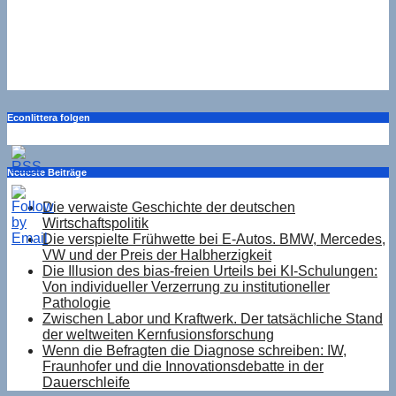
Wenn die Befragten die Diagnose schreiben: IW,
Fraunhofer und die Innovationsdebatte in der
Dauerschleife
Aug. 4, 2026
Drucker
Econlittera folgen
Neueste Beiträge
Die verwaiste Geschichte der deutschen
Wirtschaftspolitik
Die verspielte Frühwette bei E-Autos. BMW, Mercedes,
VW und der Preis der Halbherzigkeit
Die Illusion des bias-freien Urteils bei KI-Schulungen:
Von individueller Verzerrung zu institutioneller
Pathologie
Zwischen Labor und Kraftwerk. Der tatsächliche Stand
der weltweiten Kernfusionsforschung
Wenn die Befragten die Diagnose schreiben: IW,
Fraunhofer und die Innovationsdebatte in der
Dauerschleife