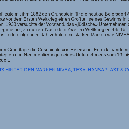
f legte mit ihm 1882 den Grundstein für die heutige Beiersdorf 
as vor dem Ersten Weltkrieg einen Großteil seines Gewinns i
nen. 1933 versuchte der Vorstand, das «jüdische» Unternehmen d
-Regime bot, zu nutzen. Nach dem Zweiten Weltkrieg erlebte Be
s in den folgenden Jahrzehnten mit starken Marken wie NIVEA, 
chen Grundlage die Geschichte von Beiersdorf. Er rückt handel
rategien und Neuorientierungen eines Unternehmens vom 19. bis
gelt.
NS HINTER DEN MARKEN NIVEA, TESA, HANSAPLAST & CO