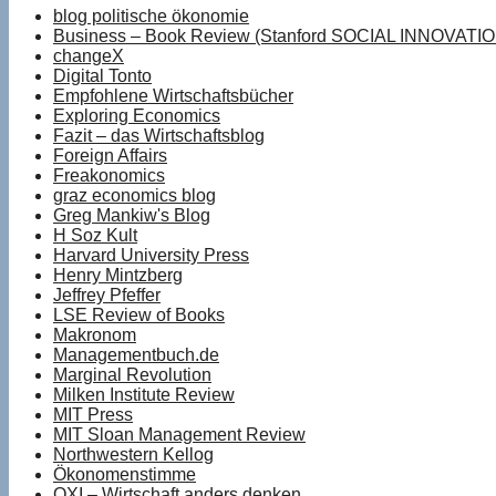
blog politische ökonomie
Business – Book Review (Stanford SOCIAL INNOVATI
changeX
Digital Tonto
Empfohlene Wirtschaftsbücher
Exploring Economics
Fazit – das Wirtschaftsblog
Foreign Affairs
Freakonomics
graz economics blog
Greg Mankiw's Blog
H Soz Kult
Harvard University Press
Henry Mintzberg
Jeffrey Pfeffer
LSE Review of Books
Makronom
Managementbuch.de
Marginal Revolution
Milken Institute Review
MIT Press
MIT Sloan Management Review
Northwestern Kellog
Ökonomenstimme
OXI – Wirtschaft anders denken