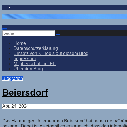
Zum
Inhalt
springen
Home
Datenschutzerklärung
Einsatz von KI-Tools auf diesem Blog
Impressum
Mitgliedschaft bei EL
Über den Blog
Biografien
Beiersdorf
Apr. 24, 2024
Das Hamburger Unternehmen Beiersdorf hat neben der «Crème
bekannt. Dabei ist es eigentlich erstaunlich, dass das inter