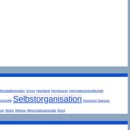
tmodellinnovation
Grove
Heartland
Herrhausen
Informationsgesellschaft
Selbstorganisation
ohstoffe
Sexismus Startups
tum
Weick
Weimar
Wirtschaftsgeografie
Zierul