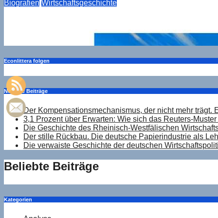
Biografien
Wirtschaftsgeschichte
Howard Hughes: Der Ingenieur als Unternehmer
Mai 31, 2026
Drucker
Econlittera folgen
Neueste Beiträge
Der Kompensationsmechanismus, der nicht mehr trägt. 
3,1 Prozent über Erwarten: Wie sich das Reuters-Muster 
Die Geschichte des Rheinisch-Westfälischen Wirtschaftsi
Der stille Rückbau. Die deutsche Papierindustrie als Le
Die verwaiste Geschichte der deutschen Wirtschaftspolit
Beliebte Beiträge
Kategorien