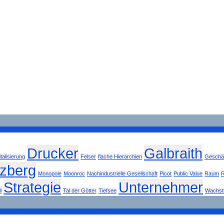
Drucker
Galbraith
italisierung
Felser
flache Hierarchien
Geschäf
tzberg
Monopole
Moonroc
Nachindustrielle Gesellschaft
Picot
Public Value
Raum
R
Strategie
Unternehmer
l
Tal der Götter
Tiefsee
Wachs