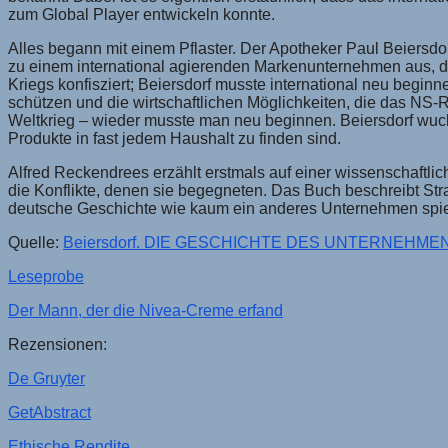
zum Global Player entwickeln konnte.
Alles begann mit einem Pflaster. Der Apotheker Paul Beiersdor
zu einem international agierenden Markenunternehmen aus, d
Kriegs konfisziert; Beiersdorf musste international neu begin
schützen und die wirtschaftlichen Möglichkeiten, die das NS
Weltkrieg – wieder musste man neu beginnen. Beiersdorf wuch
Produkte in fast jedem Haushalt zu finden sind.
Alfred Reckendrees erzählt erstmals auf einer wissenschaftli
die Konflikte, denen sie begegneten. Das Buch beschreibt St
deutsche Geschichte wie kaum ein anderes Unternehmen spie
Quelle:
Beiersdorf. DIE GESCHICHTE DES UNTERNEHME
Leseprobe
Der Mann, der die Nivea-Creme erfand
Rezensionen:
De Gruyter
GetAbstract
Ethische Rendite