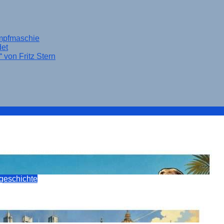
ampfmaschie
det
 von Fritz Stern
Prinzip der stillen Wette
sgeschichte
er klassischen Industriellen-Dynastie