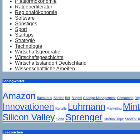
Plattformökonomie
Ratgeberliteratur
Regionalökonomie
Software
Sonstiges
Sport
Startups
Strategie
Technologie
Wirtschaftsgeografie
Wirtschaftsgeschichte
Wirtschaftsstandort Deutschland
Wissenschaftliche Arbeiten
Schlagwörter
Amazon
Bachkaus
Barber
Bell
Bugatti
Change Management
Consumed
Dig
Innovationen
Luhmann
Min
Kartelle
Marketing
Silicon Valley
Sprenger
Sohn
Startup Hype
Steven Hil
Lesezeichen