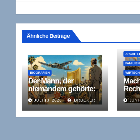
Ähnliche Beiträge
ARCHITE
FAMILIE
BIOGRAFIEN
WIRTSCH
Der Mann, der
Mach
niemandem gehörte:
Rech
Kirk Kerkorian und
Gian
JULI 13, 2026
DRUCKER
JUNI
das Prinzip der stillen
das 
Wette
klas
Indus