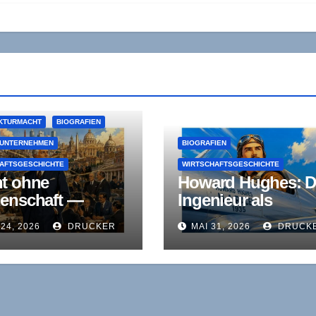
KTURMACHT
BIOGRAFIEN
NUNTERNEHMEN
BIOGRAFIEN
AFTSGESCHICHTE
WIRTSCHAFTSGESCHICHTE
t ohne
Howard Hughes: D
enschaft —
Ingenieur als
ni Agnelli und
Unternehmer
 24, 2026
DRUCKER
MAI 31, 2026
DRUCK
Ende der
sischen
triellen-Dynastie