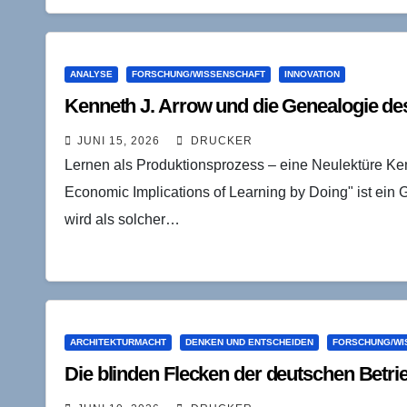
ANALYSE
FORSCHUNG/WISSENSCHAFT
INNOVATION
Kenneth J. Arrow und die Genealogie 
JUNI 15, 2026
DRUCKER
Lernen als Produktionsprozess – eine Neulektüre Ke
Economic Implications of Learning by Doing" ist ei
wird als solcher…
ARCHITEKTURMACHT
DENKEN UND ENTSCHEIDEN
FORSCHUNG/WI
Die blinden Flecken der deutschen Betri