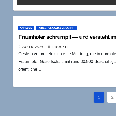
ANALYSE
FORSCHUNG/WISSENSCHAFT
Fraunhofer schrumpft — und versteht i
JUNI 5, 2026
DRUCKER
Gestern verbreitete sich eine Meldung, die in normale
Fraunhofer-Gesellschaft, mit rund 30.900 Beschäftigt
öffentliche…
Seite
1
2
der
Beiträ