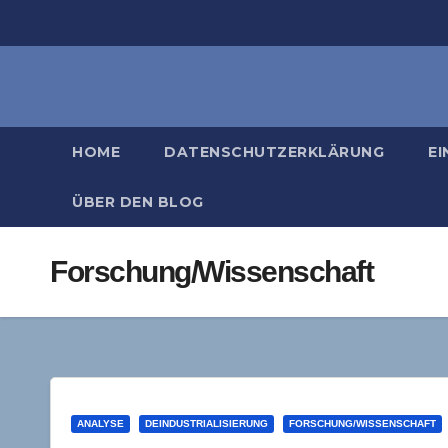
Zum
Inhalt
springen
HOME
DATENSCHUTZERKLÄRUNG
EI
ÜBER DEN BLOG
Forschung/Wissenschaft
ANALYSE
DEINDUSTRIALISIERUNG
FORSCHUNG/WISSENSCHAFT