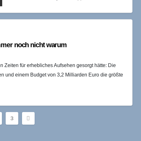
Vorgängerfirmen entwickelt, erreichte…
mmer noch nicht warum
n Zeiten für erhebliches Aufsehen gesorgt hätte: Die
en und einem Budget von 3,2 Milliarden Euro die größte
nnummerierung
3
ge