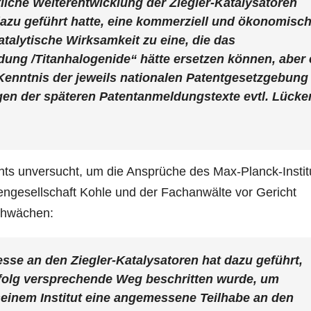
tliche Weiterentwicklung der Ziegler-Katalysatoren
dazu geführt hatte, eine kommerziell und ökonomisc
atalytische Wirksamkeit zu eine, die das
ng /Titanhalogenide“ hätte ersetzen können, aber 
Kenntnis der jeweils nationalen Patentgesetzgebung
gen der späteren Patentanmeldungstexte evtl. Lücke
hts unversucht, um die Ansprüche des Max-Planck-Instit
engesellschaft Kohle und der Fachanwälte vor Gericht
chwächen:
se an den Ziegler-Katalysatoren hat dazu geführt,
folg versprechende Weg beschritten wurde, um
 seinem Institut eine angemessene Teilhabe an den