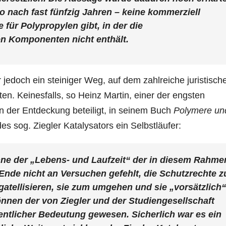
so nach fast fünfzig Jahren – keine kommerziell
für Polypropylen gibt, in der die
n Komponenten nicht enthält.
 jedoch ein steiniger Weg, auf dem zahlreiche juristisch
. Keinesfalls, so Heinz Martin, einer der engsten
an der Entdeckung beteiligt, in seinem Buch
Polymere un
s sog. Ziegler Katalysators ein Selbstläufer:
nne der „Lebens- und Laufzeit“ der in diesem Rahme
Ende nicht an Versuchen gefehlt, die Schutzrechte z
gatellisieren, sie zum umgehen und sie „vorsätzlich“
Können der von Ziegler und der Studiengesellschaft
ntlicher Bedeutung gewesen. Sicherlich war es ein