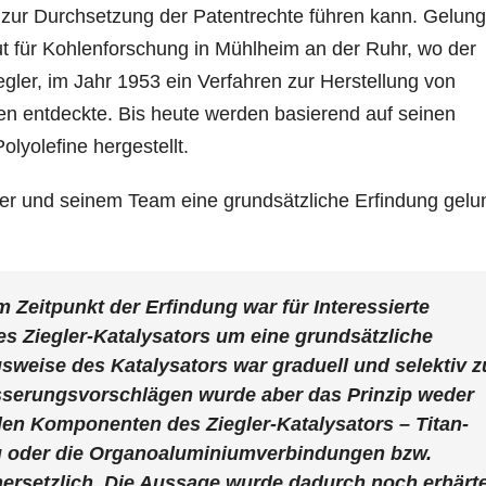
e zur Durchsetzung der Patentrechte führen kann. Gelun
ut für Kohlenforschung in Mühlheim an der Ruhr, wo der
egler, im Jahr 1953 ein Verfahren zur Herstellung von
en entdeckte. Bis heute werden basierend auf seinen
lyolefine hergestellt.
egler und seinem Team eine grundsätzliche Erfindung gel
Zeitpunkt der Erfindung war für Interessierte
des Ziegler-Katalysators um eine grundsätzliche
sweise des Katalysators war graduell und selektiv z
esserungsvorschlägen wurde aber das Prinzip weder
den Komponenten des Ziegler-Katalysators – Titan-
 oder die Organoaluminiumverbindungen bzw.
ersetzlich. Die Aussage wurde dadurch noch erhärte