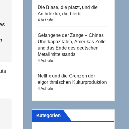
Die Blase, die platzt, und die
h
Architektur, die bleibt
4 Aufrufe
es
Gefangene der Zange – Chinas
n
Überkapazitäten, Amerikas Zölle
und das Ende des deutschen
Metallmittelstands
4 Aufrufe
uts
Netflix und die Grenzen der
algorithmischen Kulturproduktion
4 Aufrufe
Kategorien