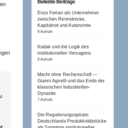
Beliebte Beiträge
gen
Enzo Ferrari als Unternehmer
zwischen Rennstrecke,
Kapitalnot und Autonomie
9 Aufrufe
Kodak und die Logik des
ungen
institutionellen Versagens
8 Aufrufe
Macht ohne Rechenschaft —
Gianni Agnelli und das Ende der
klassischen Industriellen-
Dynastie
u
7 Aufrufe
Die Regulierungsspirale:
Deutschlands Produktivitätslücke
t,
als Symptom institutioneller