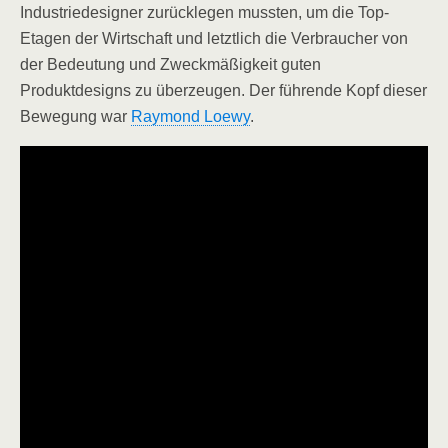
Industriedesigner zurücklegen mussten, um die Top-
Etagen der Wirtschaft und letztlich die Verbraucher von
der Bedeutung und Zweckmäßigkeit guten
Produktdesigns zu überzeugen. Der führende Kopf dieser
Bewegung war
Raymond Loewy
.