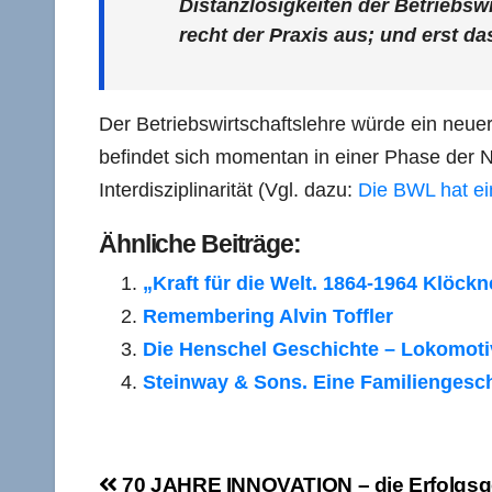
Distanzlosigkeiten der Betriebswi
recht der Praxis aus; und erst d
Der Betriebswirtschaftslehre würde ein neue
befindet sich momentan in einer Phase der N
Interdisziplinarität (Vgl. dazu:
Die BWL hat e
Ähnliche Beiträge:
„Kraft für die Welt. 1864-1964 Klöc
Remembering Alvin Toffler
Die Henschel Geschichte – Lokomotiv
Steinway & Sons. Eine Familiengesc
Beitragsnavigation
70 JAHRE INNOVATION – die Erfolgsg