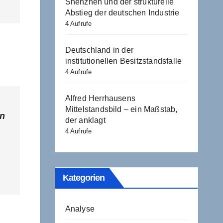
Shenzhen und der strukturelle
Abstieg der deutschen Industrie
4 Aufrufe
Deutschland in der
institutionellen Besitzstandsfalle
4 Aufrufe
Alfred Herrhausens
Mittelstandsbild – ein Maßstab,
en
der anklagt
4 Aufrufe
Kategorien
Analyse