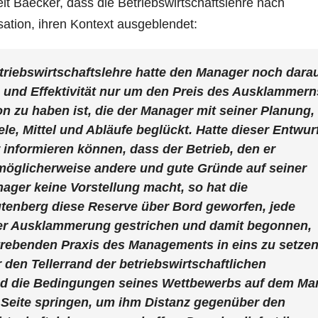
t Baecker, dass die Betriebswirtschaftslehre nach
ation, ihren Kontext ausgeblendet:
triebswirtschaftslehre hatte den Manager noch dara
z und Effektivität nur um den Preis des Ausklammern
on zu haben ist, die der Manager mit seiner Planung,
ele, Mittel und Abläufe beglückt. Hatte dieser Entwur
informieren können, dass der Betrieb, den er
 möglicherweise andere und gute Gründe auf seiner
nager keine Vorstellung macht, so hat die
utenberg diese Reserve über Bord geworfen, jede
der Ausklammerung gestrichen und damit begonnen,
trebenden Praxis des Managements in eins zu setzen
r den Tellerrand der betriebswirtschaftlichen
nd die Bedingungen seines Wettbewerbs auf dem Ma
r Seite springen, um ihm Distanz gegenüber den