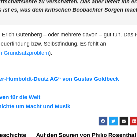
rtschaftslehre zu verschaffen. Das aber liefert ihn er
as ist es, was dem kritischen Beobachter Sorgen mac
r Erich Gutenberg – oder mehrere davon – gut tun. Das 
euerfindung bzw. Selbstfindung. Es fehlt an
in Grundsatzproblem
).
kner-Humboldt-Deutz AG“ von Gustav Goldbeck
en für die Welt
hichte um Macht und Musik
eschichte
Auf den Spuren von Philip Rosenthal 