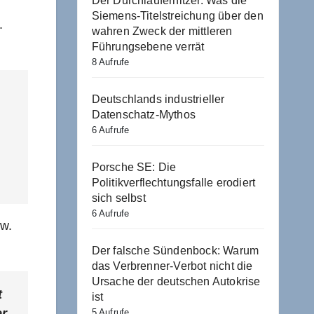
Der Durchlauferhitzer. Was die
Siemens-Titelstreichung über den
.
wahren Zweck der mittleren
Führungsebene verrät
8 Aufrufe
Deutschlands industrieller
Datenschatz-Mythos
6 Aufrufe
Porsche SE: Die
Politikverflechtungsfalle erodiert
sich selbst
6 Aufrufe
zw.
Der falsche Sündenbock: Warum
das Verbrenner-Verbot nicht die
Ursache der deutschen Autokrise
t
ist
er
5 Aufrufe