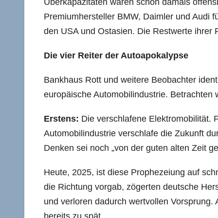
Überkapazitäten waren schon damals offensi
Premiumhersteller BMW, Daimler und Audi füh
den USA und Ostasien. Die Restwerte ihrer F
Die vier Reiter der Autoapokalypse
Bankhaus Rott und weitere Beobachter identi
europäische Automobilindustrie. Betrachten w
Erstens:
Die verschlafene Elektromobilität. F
Automobilindustrie verschlafe die Zukunft d
Denken sei noch „von der guten alten Zeit ge
Heute, 2025, ist diese Prophezeiung auf s
die Richtung vorgab, zögerten deutsche Herst
und verloren dadurch wertvollen Vorsprung. 
bereits zu spät.