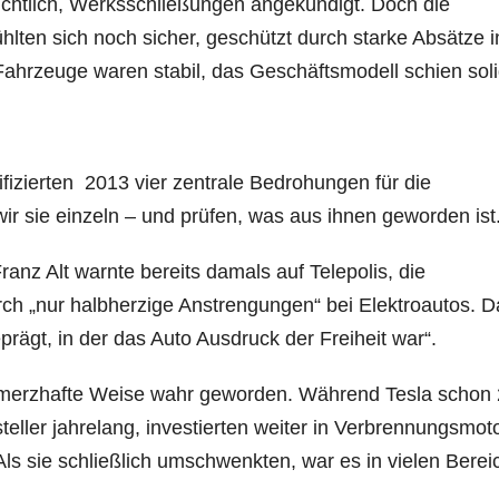
chtlich, Werksschließungen angekündigt. Doch die
lten sich noch sicher, geschützt durch starke Absätze i
ahrzeuge waren stabil, das Geschäftsmodell schien soli
fizierten 2013 vier zentrale Bedrohungen für die
ir sie einzeln – und prüfen, was aus ihnen geworden ist
ranz Alt warnte bereits damals auf Telepolis, die
urch „nur halbherzige Anstrengungen“ bei Elektroautos. D
prägt, in der das Auto Ausdruck der Freiheit war“.
chmerzhafte Weise wahr geworden. Während Tesla schon
eller jahrelang, investierten weiter in Verbrennungsmot
Als sie schließlich umschwenkten, war es in vielen Bere