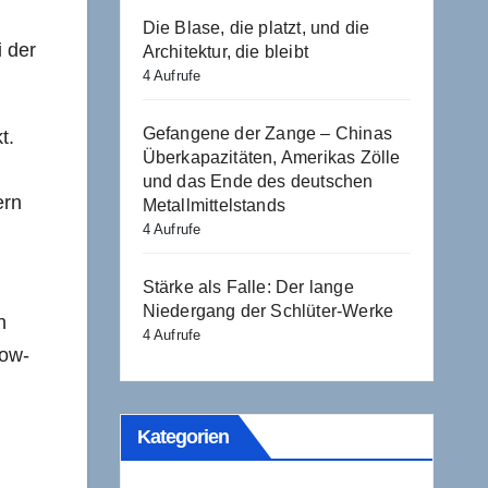
Die Blase, die platzt, und die
i der
Architektur, die bleibt
4 Aufrufe
Gefangene der Zange – Chinas
t.
Überkapazitäten, Amerikas Zölle
und das Ende des deutschen
ern
Metallmittelstands
4 Aufrufe
Stärke als Falle: Der lange
Niedergang der Schlüter-Werke
n
4 Aufrufe
now-
Kategorien