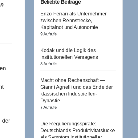
Beliebte Beiträge
en
Enzo Ferrari als Unternehmer
zwischen Rennstrecke,
Kapitalnot und Autonomie
9 Aufrufe
Kodak und die Logik des
institutionellen Versagens
8 Aufrufe
nen
Macht ohne Rechenschaft —
ht
Gianni Agnelli und das Ende der
klassischen Industriellen-
Dynastie
7 Aufrufe
 der
Die Regulierungsspirale:
Deutschlands Produktivitätslücke
als Symptom institutioneller