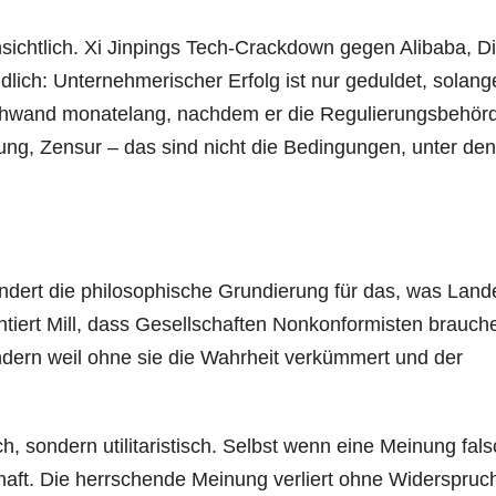
sichtlich. Xi Jinpings Tech-Crackdown gegen Alibaba, Di
dlich: Unternehmerischer Erfolg ist nur geduldet, solang
rschwand monatelang, nachdem er die Regulierungsbehör
nnung, Zensur – das sind nicht die Bedingungen, unter de
rhundert die philosophische Grundierung für das, was Land
entiert Mill, dass Gesellschaften Nonkonformisten brauch
ndern weil ohne sie die Wahrheit verkümmert und der
ch, sondern utilitaristisch. Selbst wenn eine Meinung fal
haft. Die herrschende Meinung verliert ohne Widerspruch