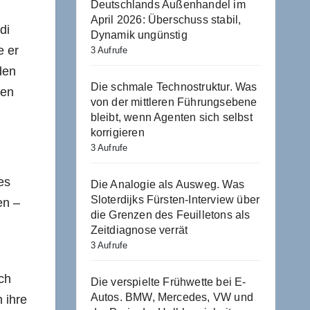
Deutschlands Außenhandel im
April 2026: Überschuss stabil,
di
Dynamik ungünstig
e er
3 Aufrufe
den
Die schmale Technostruktur. Was
nen
von der mittleren Führungsebene
bleibt, wenn Agenten sich selbst
korrigieren
3 Aufrufe
es
Die Analogie als Ausweg. Was
Sloterdijks Fürsten-Interview über
en –
die Grenzen des Feuilletons als
Zeitdiagnose verrät
3 Aufrufe
sch
Die verspielte Frühwette bei E-
Autos. BMW, Mercedes, VW und
 ihre