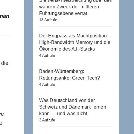
Siemens-Titelstreichung über den
wahren Zweck der mittleren
Führungsebene verrät
 man
18 Aufrufe
Der Engpass als Machtposition –
High-Bandwidth Memory und die
Ökonomie des A.I.-Stacks
4 Aufrufe
 die
Baden-Württemberg:
Rettungsanker Green Tech?
4 Aufrufe
Was Deutschland von der
Schweiz und Dänemark lernen
kann — und was nicht
ve
3 Aufrufe
e