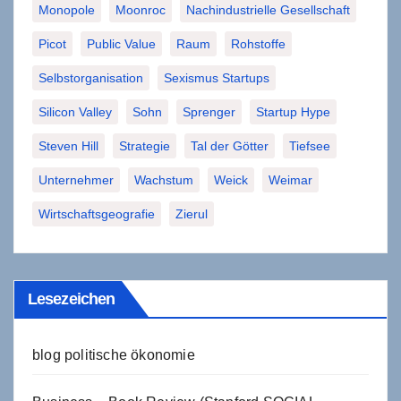
Monopole
Moonroc
Nachindustrielle Gesellschaft
Picot
Public Value
Raum
Rohstoffe
Selbstorganisation
Sexismus Startups
Silicon Valley
Sohn
Sprenger
Startup Hype
Steven Hill
Strategie
Tal der Götter
Tiefsee
Unternehmer
Wachstum
Weick
Weimar
Wirtschaftsgeografie
Zierul
Lesezeichen
blog politische ökonomie