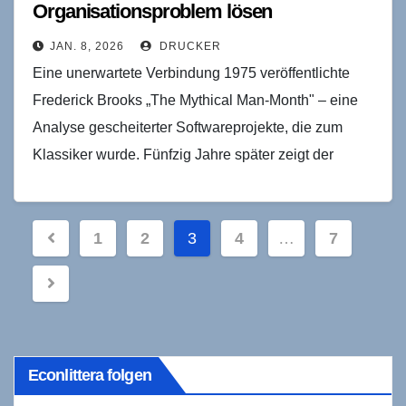
Organisationsproblem lösen
JAN. 8, 2026
DRUCKER
Eine unerwartete Verbindung 1975 veröffentlichte
Frederick Brooks „The Mythical Man-Month" – eine
Analyse gescheiterter Softwareprojekte, die zum
Klassiker wurde. Fünfzig Jahre später zeigt der
Schöpfer von Claude Code, wie er…
Seitennummerierung
1
2
3
4
…
7
der
Beiträge
Econlittera folgen