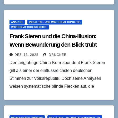
ernüchternd – und…
ANALYSE
INDUSTRIE- UND WIRTSCHAFTSPOLITIK
WIRTSCHAFTSGESCHICHTE
Frank Sieren und die China-Illusion:
Wenn Bewunderung den Blick trübt
DEZ. 13, 2025
DRUCKER
Der langjährige China-Korrespondent Frank Sieren
gilt als einer der einflussreichsten deutschen
Stimmen zur Volksrepublik. Doch seine Analysen
weisen systematische blinde Flecken auf, die
grundlegende Fragen zur Validität seiner Prognosen
aufwerfen.…
DEINDUSTRIALISIERUNG
INDUSTRIE- UND WIRTSCHAFTSPOLITIK