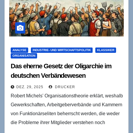
ANALYSE
INDUSTRIE- UND WIRTSCHAFTSPOLITIK
KLASSIKER
ORGANISATION
Das eherne Gesetz der Oligarchie im
deutschen Verbändewesen
DEZ. 29, 2025
DRUCKER
Robert Michels' Organisationstheorie erklärt, weshalb
Gewerkschaften, Arbeitgeberverbände und Kammern
von Funktionärseliten beherrscht werden, die weder
die Probleme ihrer Mitglieder verstehen noch
Lösungen anzubieten haben. Die Diagnose ist