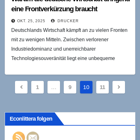
eine Frontverkürzung braucht
OKT. 25, 2025
DRUCKER
Deutschlands Wirtschaft kämpft an zu vielen Fronten
mit zu wenigen Mitteln. Zwischen verlorener
Industriedominanz und unerreichbarer
Technologiesouveränität liegt eine unbequeme
Wahrheit: Nur wer sich strategisch zurückzieht, kann
überleben. Es gibt…
Seitennummerierung
1
…
9
10
11
der
Beiträge
Econlittera folgen