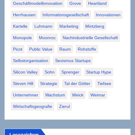
Geschäftmodellinnovation
Grove
Heartland
Herrhausen
Informationsgesellschaft
Innovationen
Kartelle
Luhmann
Marketing
Mintzberg
Monopole
Moonroc
Nachindustrielle Gesellschaft
Picot
Public Value
Raum
Rohstoffe
Selbstorganisation
Sexismus Startups
Silicon Valley
Sohn
Sprenger
Startup Hype
Steven Hill
Strategie
Tal der Götter
Tiefsee
Unternehmer
Wachstum
Weick
Weimar
Wirtschaftsgeografie
Zierul
Lesezeichen