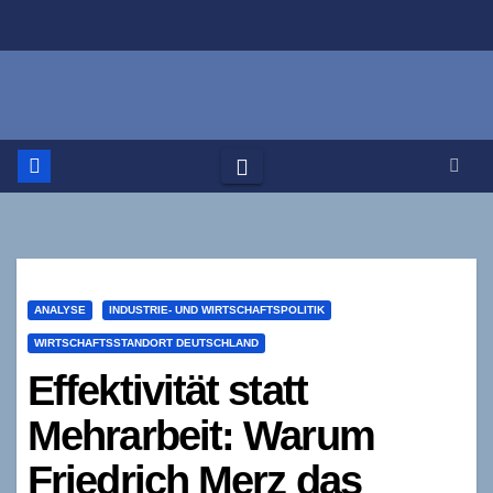
Zum
Inhalt
springen
ANALYSE
INDUSTRIE- UND WIRTSCHAFTSPOLITIK
WIRTSCHAFTSSTANDORT DEUTSCHLAND
Effektivität statt
Mehrarbeit: Warum
Friedrich Merz das