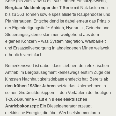
Serie (bis zum R 9800 mit 800 Tonnen Einsatzgewicht),
Bergbau-Muldenkipper der T-Serie
mit Nutzlasten von
bis zu 363 Tonnen sowie spezialisierte Raupendozer und
Planierraupen. Entscheidend ist dabei erneut das Prinzip
der Eigenfertigungstiefe: Antrieb, Hydraulik, Getriebe und
Steuerungssysteme stammen weitgehend aus dem
eigenen Konzern – was Systemintegration, Wartbarkeit
und Ersatzteilversorgung in abgelegenen Minen weltweit
erheblich vereinfacht.
Bemerkenswert ist dabei, dass Liebherr den elektrischen
Antrieb im Bergbausegment keineswegs erst im Zuge der
jüngsten Nachhaltigkeitsdebatte entdeckt hat. Bereits
ab
den frühen 1980er Jahren
setzte das Unternehmen in
seinen Großmuldenkippern – den Vorläufern der heutigen
T-282-Baureihe – auf ein
dieselelektrisches
Antriebskonzept
: Ein Dieselgenerator erzeugt
elektrische Energie, die über Wechselstrommotoren