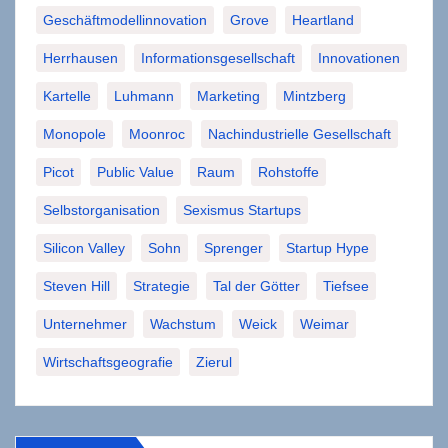
Geschäftmodellinnovation
Grove
Heartland
Herrhausen
Informationsgesellschaft
Innovationen
Kartelle
Luhmann
Marketing
Mintzberg
Monopole
Moonroc
Nachindustrielle Gesellschaft
Picot
Public Value
Raum
Rohstoffe
Selbstorganisation
Sexismus Startups
Silicon Valley
Sohn
Sprenger
Startup Hype
Steven Hill
Strategie
Tal der Götter
Tiefsee
Unternehmer
Wachstum
Weick
Weimar
Wirtschaftsgeografie
Zierul