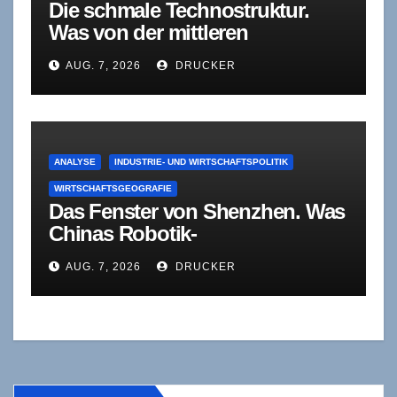
Die schmale Technostruktur.
Was von der mittleren
Führungsebene bleibt, wenn
AUG. 7, 2026
DRUCKER
Agenten sich selbst korrigieren
ANALYSE
INDUSTRIE- UND WIRTSCHAFTSPOLITIK
WIRTSCHAFTSGEOGRAFIE
Das Fenster von Shenzhen. Was
Chinas Robotik-
Standardisierung für deutsche
AUG. 7, 2026
DRUCKER
Zulieferer bedeutet – und was
sie verschweigt