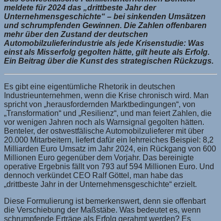
meldete für 2024 das „drittbeste Jahr der
Unternehmensgeschichte“ – bei sinkenden Umsätzen
und schrumpfenden Gewinnen. Die Zahlen offenbaren
mehr über den Zustand der deutschen
Automobilzulieferindustrie als jede Krisenstudie: Was
einst als Misserfolg gegolten hätte, gilt heute als Erfolg.
Ein Beitrag über die Kunst des strategischen Rückzugs.
Es gibt eine eigentümliche Rhetorik in deutschen
Industrieunternehmen, wenn die Krise chronisch wird. Man
spricht von „herausfordernden Marktbedingungen“, von
„Transformation“ und „Resilienz“, und man feiert Zahlen, die
vor wenigen Jahren noch als Warnsignal gegolten hätten.
Benteler, der ostwestfälische Automobilzulieferer mit über
20.000 Mitarbeitern, liefert dafür ein lehrreiches Beispiel: 8,2
Milliarden Euro Umsatz im Jahr 2024, ein Rückgang von 600
Millionen Euro gegenüber dem Vorjahr. Das bereinigte
operative Ergebnis fällt von 793 auf 594 Millionen Euro. Und
dennoch verkündet CEO Ralf Göttel, man habe das
„drittbeste Jahr in der Unternehmensgeschichte“ erzielt.
Diese Formulierung ist bemerkenswert, denn sie offenbart
die Verschiebung der Maßstäbe. Was bedeutet es, wenn
schrumpfende Erträge als Erfolg gerahmt werden? Es