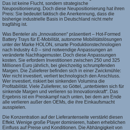
Das ist keine Flucht, sondern strategische
Neupositionierung. Doch diese Neupositionierung hat ihren
Preis: Sie bedeutet faktisch die Anerkennung, dass die
bisherige industrielle Basis in Deutschland nicht mehr
tragfähig ist.
Was Benteler als „Innovationen“ präsentiert – Hot-Formed
Battery Trays für E-Mobilität, autonome Mobilitätslösungen
unter der Marke HOLON, smarte Produktionstechnologien
nach Industry 4.0 – sind notwendige Anpassungen an
veränderte Nachfragemuster. Doch diese Anpassungen
kosten. Sie erfordern Investitionen zwischen 250 und 325
Millionen Euro jährlich, bei gleichzeitig schrumpfenden
Margen. Die Zulieferer befinden sich in einer Zwickmühle:
Wer nicht investiert, verliert technologisch den Anschluss.
Wer investiert, riskiert bei sinkenden Volumina die
Profitabilität. Viele Zulieferer, so Göttel, „unterbieten sich für
sinkende Margen und verlieren so Innovationskraft“. Das
Ergebnis ist ein Preiskampf nach unten, bei dem am Ende
alle verlieren außer den OEMs, die ihre Einkaufsmacht
ausspielen.
Die Konzentration auf der Lieferantenseite verstärkt diesen
Effekt. Wenige große Player dominieren, haben erheblichen
Einfluss auf Preise und Konditionen. Die Abhängigkeit von