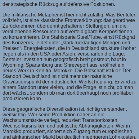
der strategische Rückzug auf defensive Positionen.
Die militärische Metapher ist hier nicht zufällig. Was Benteler
vollzieht, ist eine klassische Frontverkürzung: das geordnete
Zurücknehmen überdehnt gehaltener Stellungen, um die
verbliebenen Ressourcen auf verteidigbare Kernpositionen
zu konzentrieren. Die Stahlsparte Steel/Tube, einst Rückgrat
des Konzerns, leidet unter „stark rückläufigen Mengen und
Preisen“. Energiekosten, die in Deutschland strukturell höher
liegen als in den USA oder Asien, verschärfen die Lage.
Benteler investiert nun geografisch breit gestreut, baut in
Wyoming, Spartanburg und Shreveport aus, eröffnet ein
neues Werk in Kenitra, Marokko. Die Botschaft ist klar: Der
Standort Deutschland ist nicht mehr der natürliche
Gravitationspunkt der industriellen Wertschöpfung. Er wird zu
einem Standort unter vielen, und die Frage ist nicht, ob man
dort wächst, sondern ob man dort überhaupt noch profitabel
produzieren kann.
Diese geografische Diversifikation ist, richtig verstanden,
weitsichtig. Wer seine Produktion näher an die
Wachstumsmärkte verlegt, reduziert Transportkosten,
Wechselkursrisiken und politische Abhängigkeiten. Wer in
Marokko produziert, sichert sich Zugang zum europäischen
und afrikanischen Markt bei deutlich niedrigeren Lohnkosten.