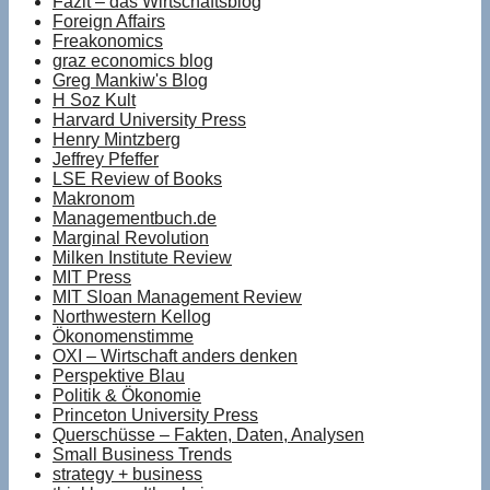
Fazit – das Wirtschaftsblog
Foreign Affairs
Freakonomics
graz economics blog
Greg Mankiw's Blog
H Soz Kult
Harvard University Press
Henry Mintzberg
Jeffrey Pfeffer
LSE Review of Books
Makronom
Managementbuch.de
Marginal Revolution
Milken Institute Review
MIT Press
MIT Sloan Management Review
Northwestern Kellog
Ökonomenstimme
OXI – Wirtschaft anders denken
Perspektive Blau
Politik & Ökonomie
Princeton University Press
Querschüsse – Fakten, Daten, Analysen
Small Business Trends
strategy + business