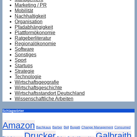
Marketing / PR
Mobilität
Nachhaltigkeit
Organisation
Pfadabhängigkeit
Plattformökonomie
Ratgeberliteratur
Regionalökonomie
Software
Sonstiges
Sport
Startups
Strategie
Technologie
Wirtschaftsgeografie
Wirtschaftsgeschichte
Wirtschaftsstandort Deutschland
Wissenschaftliche Arbeiten
Schlagwörter
Amazon
Bachkaus
Barber
Bell
Bugatti
Change Management
Consumed
Drucker
Galbraith