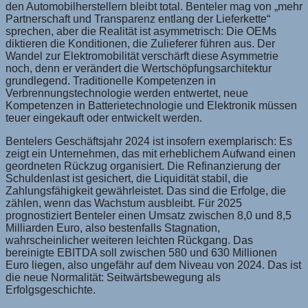
den Automobilherstellern bleibt total. Benteler mag von „mehr
Partnerschaft und Transparenz entlang der Lieferkette“
sprechen, aber die Realität ist asymmetrisch: Die OEMs
diktieren die Konditionen, die Zulieferer führen aus. Der
Wandel zur Elektromobilität verschärft diese Asymmetrie
noch, denn er verändert die Wertschöpfungsarchitektur
grundlegend. Traditionelle Kompetenzen in
Verbrennungstechnologie werden entwertet, neue
Kompetenzen in Batterietechnologie und Elektronik müssen
teuer eingekauft oder entwickelt werden.
Bentelers Geschäftsjahr 2024 ist insofern exemplarisch: Es
zeigt ein Unternehmen, das mit erheblichem Aufwand einen
geordneten Rückzug organisiert. Die Refinanzierung der
Schuldenlast ist gesichert, die Liquidität stabil, die
Zahlungsfähigkeit gewährleistet. Das sind die Erfolge, die
zählen, wenn das Wachstum ausbleibt. Für 2025
prognostiziert Benteler einen Umsatz zwischen 8,0 und 8,5
Milliarden Euro, also bestenfalls Stagnation,
wahrscheinlicher weiteren leichten Rückgang. Das
bereinigte EBITDA soll zwischen 580 und 630 Millionen
Euro liegen, also ungefähr auf dem Niveau von 2024. Das ist
die neue Normalität: Seitwärtsbewegung als
Erfolgsgeschichte.