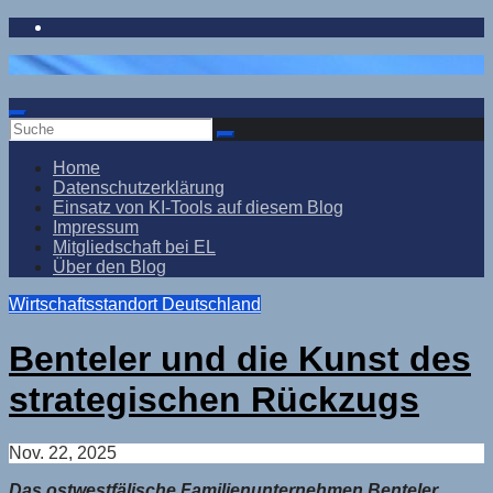
Zum
Inhalt
springen
Home
Datenschutzerklärung
Einsatz von KI-Tools auf diesem Blog
Impressum
Mitgliedschaft bei EL
Über den Blog
Wirtschaftsstandort Deutschland
Benteler und die Kunst des
strategischen Rückzugs
Nov. 22, 2025
Das ostwestfälische Familienunternehmen Benteler