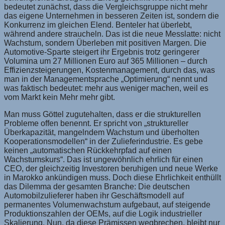
bedeutet zunächst, dass die Vergleichsgruppe nicht mehr
das eigene Unternehmen in besseren Zeiten ist, sondern die
Konkurrenz im gleichen Elend. Benteler hat überlebt,
während andere straucheln. Das ist die neue Messlatte: nicht
Wachstum, sondern Überleben mit positiven Margen. Die
Automotive-Sparte steigert ihr Ergebnis trotz geringerer
Volumina um 27 Millionen Euro auf 365 Millionen – durch
Effizienzsteigerungen, Kostenmanagement, durch das, was
man in der Managementsprache „Optimierung“ nennt und
was faktisch bedeutet: mehr aus weniger machen, weil es
vom Markt kein Mehr mehr gibt.
Man muss Göttel zugutehalten, dass er die strukturellen
Probleme offen benennt. Er spricht von „struktureller
Überkapazität, mangelndem Wachstum und überholten
Kooperationsmodellen“ in der Zulieferindustrie. Es gebe
keinen „automatischen Rückkehrpfad auf einen
Wachstumskurs“. Das ist ungewöhnlich ehrlich für einen
CEO, der gleichzeitig Investoren beruhigen und neue Werke
in Marokko ankündigen muss. Doch diese Ehrlichkeit enthüllt
das Dilemma der gesamten Branche: Die deutschen
Automobilzulieferer haben ihr Geschäftsmodell auf
permanentes Volumenwachstum aufgebaut, auf steigende
Produktionszahlen der OEMs, auf die Logik industrieller
Skalierung. Nun, da diese Prämissen wegbrechen, bleibt nur