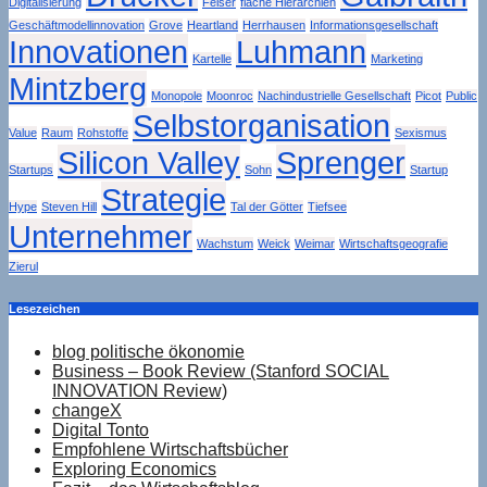
Digitalisierung
Felser
flache Hierarchien
Geschäftmodellinnovation
Grove
Heartland
Herrhausen
Informationsgesellschaft
Innovationen
Luhmann
Kartelle
Marketing
Mintzberg
Monopole
Moonroc
Nachindustrielle Gesellschaft
Picot
Public
Selbstorganisation
Value
Raum
Rohstoffe
Sexismus
Silicon Valley
Sprenger
Startups
Sohn
Startup
Strategie
Hype
Steven Hill
Tal der Götter
Tiefsee
Unternehmer
Wachstum
Weick
Weimar
Wirtschaftsgeografie
Zierul
Lesezeichen
blog politische ökonomie
Business – Book Review (Stanford SOCIAL
INNOVATION Review)
changeX
Digital Tonto
Empfohlene Wirtschaftsbücher
Exploring Economics