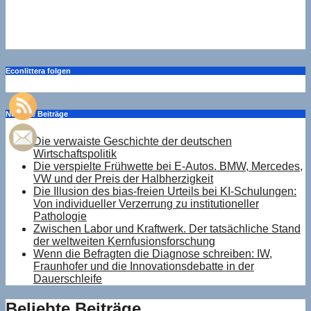
Die Verlagerungsdrohung als Bankrotterklärung: Warum
auch die OEMs aus einer Position der Schwäche agieren
Juli 14, 2026
Drucker
Econlittera folgen
Neueste Beiträge
Die verwaiste Geschichte der deutschen
Wirtschaftspolitik
Die verspielte Frühwette bei E-Autos. BMW, Mercedes,
VW und der Preis der Halbherzigkeit
Die Illusion des bias-freien Urteils bei KI-Schulungen:
Von individueller Verzerrung zu institutioneller
Pathologie
Zwischen Labor und Kraftwerk. Der tatsächliche Stand
der weltweiten Kernfusionsforschung
Wenn die Befragten die Diagnose schreiben: IW,
Fraunhofer und die Innovationsdebatte in der
Dauerschleife
Beliebte Beiträge