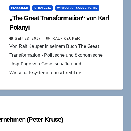
KLASSIKER
STRATEGIE
WIRTSCHAFTSGESCHICHTE
„The Great Transformation“ von Karl
Polanyi
SEP. 23, 2017
RALF KEUPER
Von Ralf Keuper In seinem Buch The Great
Transformation - Politische und ökonomische
Ursprünge von Gesellschaften und
Wirtschaftssystemen beschreibt der
Wirtschaftstheoretiker Karl Polanyi (1886-1946) den
Transformationsprozess der westlichen
Gesellschaften, der im…
nternehmen (Peter Kruse)