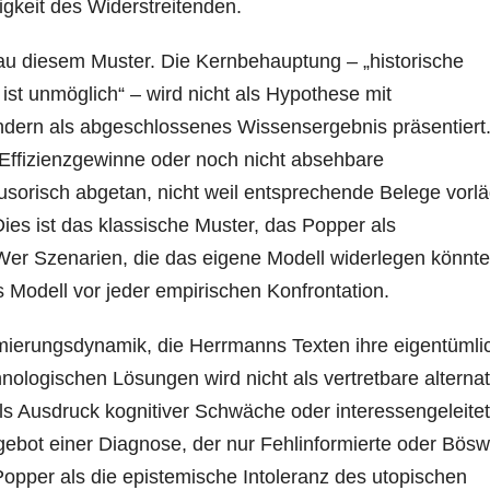
igkeit des Widerstreitenden.
au diesem Muster. Die Kernbehauptung – „historische
t unmöglich“ – wird nicht als Hypothese mit
sondern als abgeschlossenes Wissensergebnis präsentiert
 Effizienzgewinne oder noch nicht absehbare
lusorisch abgetan, nicht weil entsprechende Belege vorl
ies ist das klassische Muster, das Popper als
 Wer Szenarien, die das eigene Modell widerlegen könnte
das Modell vor jeder empirischen Konfrontation.
timierungsdynamik, die Herrmanns Texten ihre eigentümli
ologischen Lösungen wird nicht als vertretbare alternat
als Ausdruck kognitiver Schwäche oder interessengeleitet
gebot einer Diagnose, der nur Fehlinformierte oder Böswi
opper als die epistemische Intoleranz des utopischen