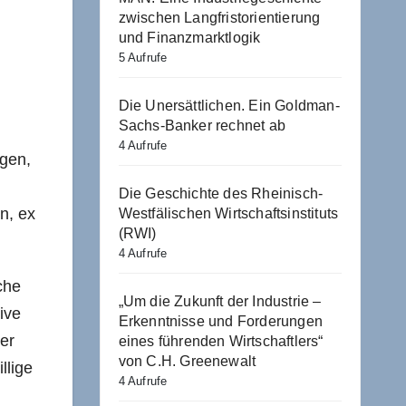
zwischen Langfristorientierung
und Finanzmarktlogik
5 Aufrufe
.
Die Unersättlichen. Ein Goldman-
Sachs-Banker rechnet ab
4 Aufrufe
ägen,
Die Geschichte des Rheinisch-
n, ex
Westfälischen Wirtschaftsinstituts
(RWI)
4 Aufrufe
che
„Um die Zukunft der Industrie –
ive
Erkenntnisse und Forderungen
er
eines führenden Wirtschaftlers“
von C.H. Greenewalt
llige
4 Aufrufe