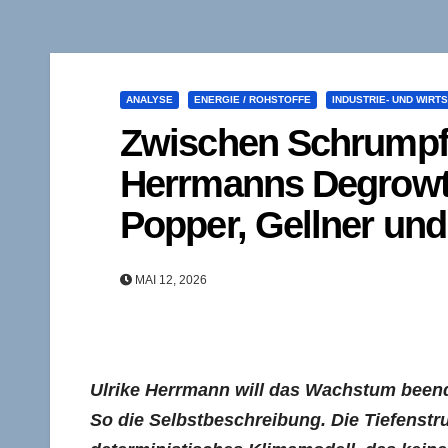
ANALYSE
ENERGIE / ROHSTOFFE
INDUSTRIE- UND WIRT
Zwischen Schrumpf
Herrmanns Degrowth
Popper, Gellner und
MAI 12, 2026
Ulrike Herrmann will das Wachstum beende
So die Selbstbeschreibung. Die Tiefenstru