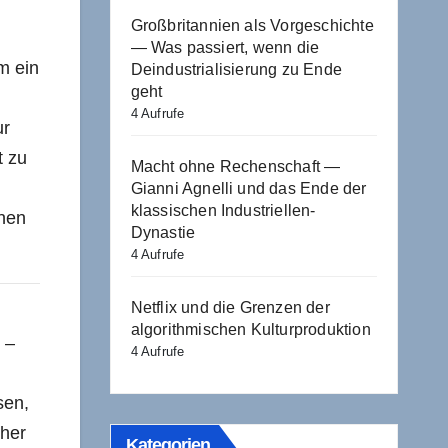
Großbritannien als Vorgeschichte
— Was passiert, wenn die
m ein
Deindustrialisierung zu Ende
geht
4 Aufrufe
ur
t zu
Macht ohne Rechenschaft —
Gianni Agnelli und das Ende der
klassischen Industriellen-
enen
Dynastie
4 Aufrufe
Netflix und die Grenzen der
algorithmischen Kulturproduktion
 –
4 Aufrufe
sen,
cher
Kategorien