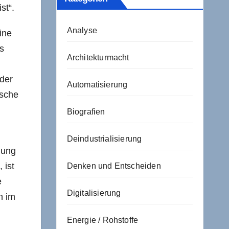
st“.
Analyse
ine
as
Architekturmacht
 der
Automatisierung
ische
Biografien
Deindustrialisierung
gung
 ist
Denken und Entscheiden
e
Digitalisierung
n im
Energie / Rohstoffe