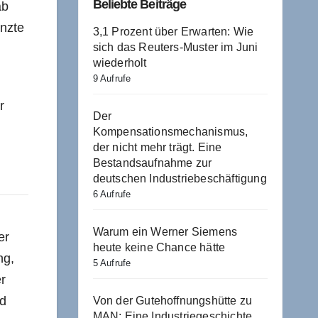
Beliebte Beiträge
ab
enzte
3,1 Prozent über Erwarten: Wie
sich das Reuters-Muster im Juni
wiederholt
9 Aufrufe
r
Der
Kompensationsmechanismus,
der nicht mehr trägt. Eine
Bestandsaufnahme zur
deutschen Industriebeschäftigung
6 Aufrufe
Warum ein Werner Siemens
er
heute keine Chance hätte
ng,
5 Aufrufe
r
nd
Von der Gutehoffnungshütte zu
MAN: Eine Industriegeschichte