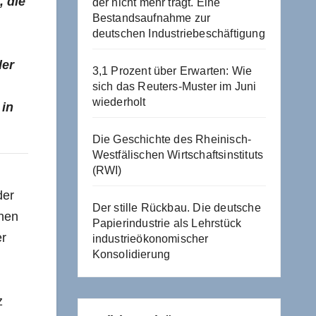
, die
der nicht mehr trägt. Eine
Bestandsaufnahme zur
deutschen Industriebeschäftigung
der
3,1 Prozent über Erwarten: Wie
sich das Reuters-Muster im Juni
wiederholt
 in
Die Geschichte des Rheinisch-
Westfälischen Wirtschaftsinstituts
(RWI)
der
Der stille Rückbau. Die deutsche
chen
Papierindustrie als Lehrstück
er
industrieökonomischer
Konsolidierung
z