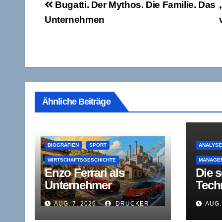
Beitragsnavigation
Bugatti. Der Mythos. Die Familie. Das
Unternehmen
Ähnliche Beiträge
BIOGRAFIEN
SPORT
ANALYS
WIRTSCHAFTSGESCHICHTE
MANAGE
Enzo Ferrari als
Die 
Unternehmer
Tech
zwischen
von d
AUG. 7, 2026
DRUCKER
AUG.
Rennstrecke,
Führ