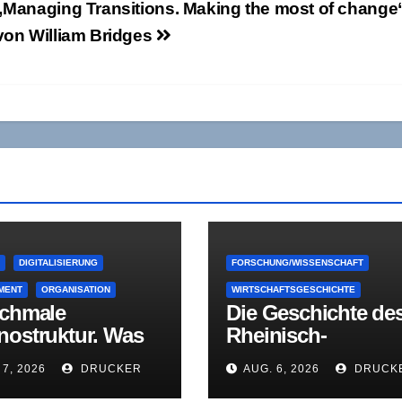
„Managing Transitions. Making the most of change
von William Bridges
E
DIGITALISIERUNG
FORSCHUNG/WISSENSCHAFT
MENT
ORGANISATION
WIRTSCHAFTSGESCHICHTE
schmale
Die Geschichte de
nostruktur. Was
Rheinisch-
er mittleren
Westfälischen
 7, 2026
DRUCKER
AUG. 6, 2026
DRUCK
ungsebene bleibt,
Wirtschaftsinstitut