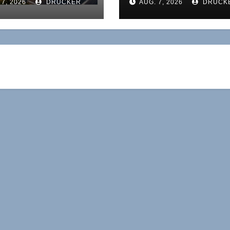
 7, 2026
DRUCKER
AUG. 7, 2026
DRUCK
strecke,
Führungsebene ble
talnot und
wenn Agenten sic
nomie
selbst korrigieren