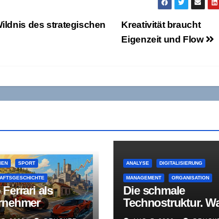
Wildnis des strategischen
Kreativität braucht
Eigenzeit und Flow
IEN
SPORT
ANALYSE
DIGITALISIERUNG
AFTSGESCHICHTE
MANAGEMENT
ORGANISATION
Ferrari als
Die schmale
rnehmer
Technostruktur. W
chen
von der mittleren