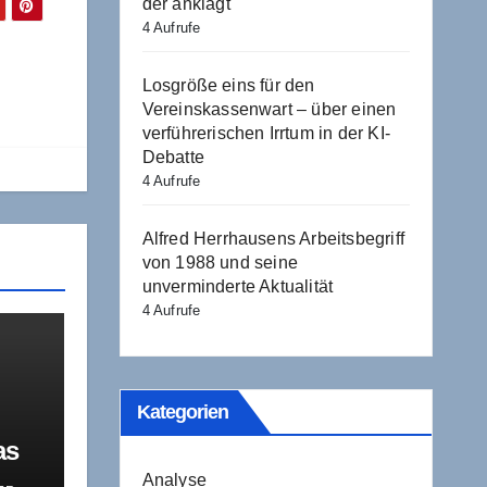
der anklagt
4 Aufrufe
Losgröße eins für den
Vereinskassenwart – über einen
verführerischen Irrtum in der KI-
Debatte
4 Aufrufe
Alfred Herrhausens Arbeitsbegriff
von 1988 und seine
unverminderte Aktualität
4 Aufrufe
Kategorien
as
Analyse