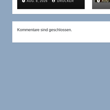
AUG. 8, 2026
DRUCKER
AUG.
den wahren Zweck der
Renn
mittleren
Kapi
Führungsebene verrät
Auto
Kommentare sind geschlossen.