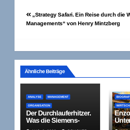
Beitragsnavigation
„Strategy Safari. Ein Reise durch die 
Managements“ von Henry Mintzberg
Ähnliche Beiträge
ANALYSE
MANAGEMENT
BIOGRAF
ORGANISATION
WIRTSCH
Der Durchlauferhitzer.
Enzo 
Was die Siemens-
Unte
Titelstreichung über
zwis