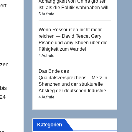
Abhängigkeit von China größer
ert
ist, als die Politik wahrhaben will
5 Aufrufe
Wenn Ressourcen nicht mehr
reichen — David Teece, Gary
Pisano und Amy Shuen über die
Fähigkeit zum Wandel
4 Aufrufe
nzen
Das Ende des
Qualitätsversprechens – Merz in
Shenzhen und der strukturelle
bis
Abstieg der deutschen Industrie
024
4 Aufrufe
Kategorien