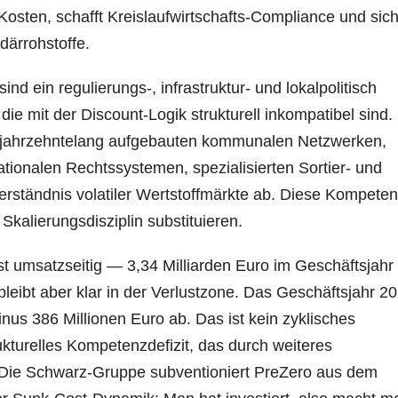
t Kosten, schafft Kreislaufwirtschafts-Compliance und sich
därrohstoffe.
nd ein regulierungs-, infrastruktur- und lokalpolitisch
e mit der Discount-Logik strukturell inkompatibel sind.
n jahrzehntelang aufgebauten kommunalen Netzwerken,
nationalen Rechtssystemen, spezialisierten Sortier- und
erständnis volatiler Wertstoffmärkte ab. Diese Kompete
 Skalierungsdisziplin substituieren.
t umsatzseitig — 3,34 Milliarden Euro im Geschäftsjahr 
leibt aber klar in der Verlustzone. Das Geschäftsjahr 2
nus 386 Millionen Euro ab. Das ist kein zyklisches
kturelles Kompetenzdefizit, das durch weiteres
 Die Schwarz-Gruppe subventioniert PreZero aus dem