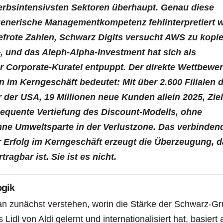
werbsintensivsten Sektoren überhaupt. Genau diese
generische Managementkompetenz fehlinterpretiert w
iefrote Zahlen, Schwarz Digits versucht AWS zu kopi
 und das Aleph-Alpha-Investment hat sich als
ter Corporate-Kuratel entpuppt. Der direkte Wettbewe
in im Kerngeschäft bedeutet: Mit über 2.600 Filialen 
der USA, 19 Millionen neue Kunden allein 2025, Ziel
nsequente Vertiefung des Discount-Modells, ohne
hne Umweltsparte in der Verlustzone. Das verbinden
er Erfolg im Kerngeschäft erzeugt die Überzeugung, 
agbar ist. Sie ist es nicht.
ogik
 zunächst verstehen, worin die Stärke der Schwarz-G
Lidl von Aldi gelernt und internationalisiert hat, basiert 