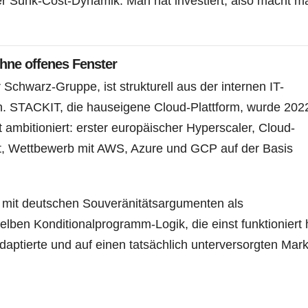
r Sunk-Cost-Dynamik: Man hat investiert, also macht m
hne offenes Fenster
r Schwarz-Gruppe, ist strukturell aus der internen IT-
en. STACKIT, die hauseigene Cloud-Plattform, wurde 2022
t ambitioniert: erster europäischer Hyperscaler, Cloud-
ukt, Wettbewerb mit AWS, Azure und GCP auf der Basis
 mit deutschen Souveränitätsargumenten als
elben Konditionalprogramm-Logik, die einst funktioniert 
aptierte und auf einen tatsächlich unterversorgten Mark