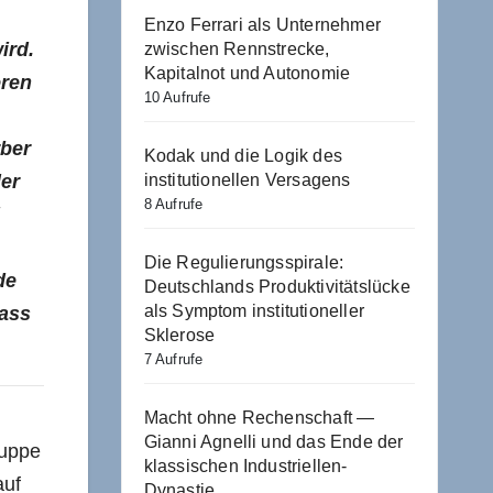
Enzo Ferrari als Unternehmer
ird.
zwischen Rennstrecke,
Kapitalnot und Autonomie
eren
10 Aufrufe
rber
Kodak und die Logik des
institutionellen Versagens
der
8 Aufrufe
Die Regulierungsspirale:
de
Deutschlands Produktivitätslücke
als Symptom institutioneller
dass
Sklerose
7 Aufrufe
Macht ohne Rechenschaft —
Gianni Agnelli und das Ende der
ruppe
klassischen Industriellen-
auf
Dynastie