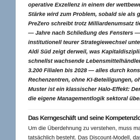
operative Exzellenz in einem der wettbe
Stärke wird zum Problem, sobald sie als 
PreZero schreibt trotz Milliardenumsatz t
— Jahre nach Schließung des Fensters —,
institutionell teurer Strategiewechsel un
Aldi Süd zeigt derweil, was Kapitaldiszipl
schnellst wachsende Lebensmittelhändler 
3.200 Filialen bis 2028 — alles durch ko
Rechenzentren, ohne KI-Beteiligungen, o
Muster ist ein klassischer Halo-Effekt: D
die eigene Managementlogik sektoral übertr
Das Kerngeschäft und seine Kompetenzl
Um die Überdehnung zu verstehen, muss man
tatsächlich besteht. Das Discount-Modell, das 