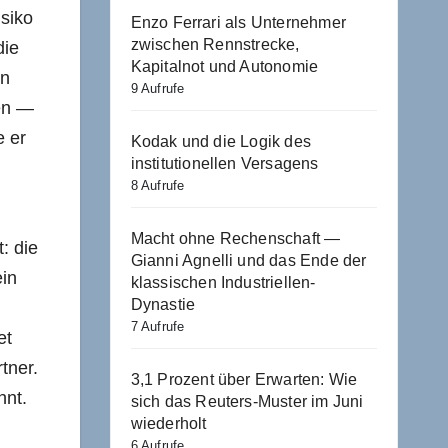
isiko
Enzo Ferrari als Unternehmer
zwischen Rennstrecke,
die
Kapitalnot und Autonomie
en
9 Aufrufe
gen —
e er
Kodak und die Logik des
institutionellen Versagens
8 Aufrufe
Macht ohne Rechenschaft —
: die
Gianni Agnelli und das Ende der
ein
klassischen Industriellen-
Dynastie
7 Aufrufe
et
tner.
3,1 Prozent über Erwarten: Wie
hnt.
sich das Reuters-Muster im Juni
wiederholt
6 Aufrufe