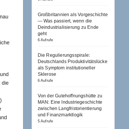
Großbritannien als Vorgeschichte
enau
— Was passiert, wenn die
Deindustrialisierung zu Ende
geht
6 Aufrufe
liche
Die Regulierungsspirale:
Deutschlands Produktivitätslücke
als Symptom institutioneller
 und
Sklerose
6 Aufrufe
 die
Von der Gutehoffnungshütte zu
)
MAN: Eine Industriegeschichte
e
zwischen Langfristorientierung
und Finanzmarktlogik
und
5 Aufrufe