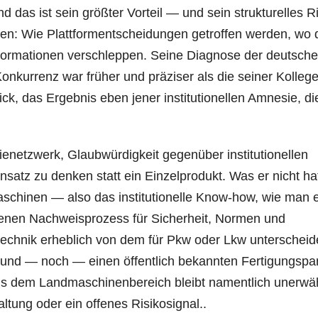
d das ist sein größter Vorteil — und sein strukturelles R
en: Wie Plattformentscheidungen getroffen werden, wo 
sformationen verschleppen. Seine Diagnose der deutsch
onkurrenz war früher und präziser als die seiner Kolle
k, das Ergebnis eben jener institutionellen Amnesie, di
ienetzwerk, Glaubwürdigkeit gegenüber institutionellen
satz zu denken statt ein Einzelprodukt. Was er nicht hat
schinen — also das institutionelle Know-how, wie man 
benen Nachweisprozess für Sicherheit, Normen und
artechnik erheblich von dem für Pkw oder Lkw unterscheid
, und — noch — einen öffentlich bekannten Fertigungspar
s dem Landmaschinenbereich bleibt namentlich unerwä
altung oder ein offenes Risikosignal..