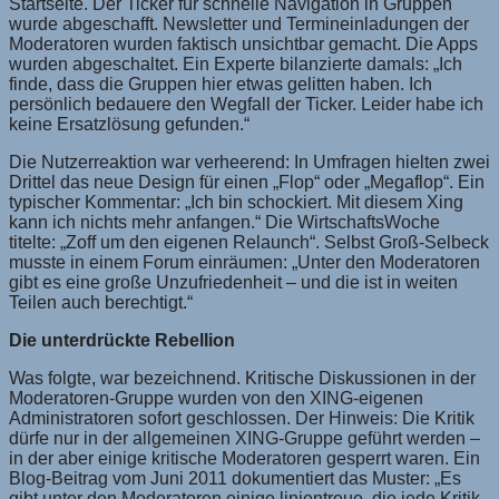
Startseite. Der Ticker für schnelle Navigation in Gruppen
wurde abgeschafft. Newsletter und Termineinladungen der
Moderatoren wurden faktisch unsichtbar gemacht. Die Apps
wurden abgeschaltet. Ein Experte bilanzierte damals: „Ich
finde, dass die Gruppen hier etwas gelitten haben. Ich
persönlich bedauere den Wegfall der Ticker. Leider habe ich
keine Ersatzlösung gefunden.“
Die Nutzerreaktion war verheerend: In Umfragen hielten zwei
Drittel das neue Design für einen „Flop“ oder „Megaflop“. Ein
typischer Kommentar: „Ich bin schockiert. Mit diesem Xing
kann ich nichts mehr anfangen.“ Die WirtschaftsWoche
titelte: „Zoff um den eigenen Relaunch“. Selbst Groß-Selbeck
musste in einem Forum einräumen: „Unter den Moderatoren
gibt es eine große Unzufriedenheit – und die ist in weiten
Teilen auch berechtigt.“
Die unterdrückte Rebellion
Was folgte, war bezeichnend. Kritische Diskussionen in der
Moderatoren-Gruppe wurden von den XING-eigenen
Administratoren sofort geschlossen. Der Hinweis: Die Kritik
dürfe nur in der allgemeinen XING-Gruppe geführt werden –
in der aber einige kritische Moderatoren gesperrt waren. Ein
Blog-Beitrag vom Juni 2011 dokumentiert das Muster: „Es
gibt unter den Moderatoren einige linientreue, die jede Kritik