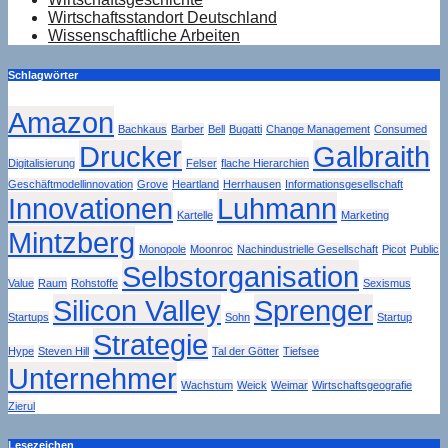
Wirtschaftsstandort Deutschland
Wissenschaftliche Arbeiten
Schlagwörter
Amazon
Bachkaus
Barber
Bell
Bugatti
Change Management
Consumed
Drucker
Galbraith
Digitalisierung
Felser
flache Hierarchien
Geschäftmodellinnovation
Grove
Heartland
Herrhausen
Informationsgesellschaft
Innovationen
Luhmann
Kartelle
Marketing
Mintzberg
Monopole
Moonroc
Nachindustrielle Gesellschaft
Picot
Public
Selbstorganisation
Value
Raum
Rohstoffe
Sexismus
Silicon Valley
Sprenger
Startups
Sohn
Startup
Strategie
Hype
Steven Hill
Tal der Götter
Tiefsee
Unternehmer
Wachstum
Weick
Weimar
Wirtschaftsgeografie
Zierul
Lesezeichen