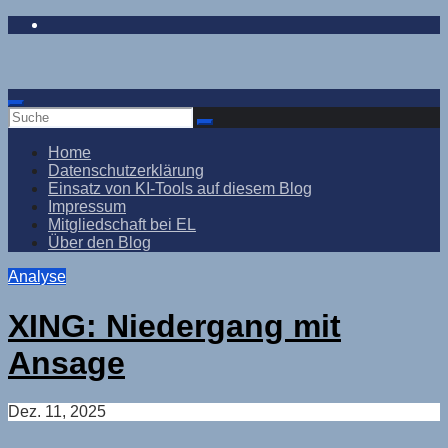
Zum
Inhalt
springen
Home
Datenschutzerklärung
Einsatz von KI-Tools auf diesem Blog
Impressum
Mitgliedschaft bei EL
Über den Blog
Analyse
XING: Niedergang mit
Ansage
Dez. 11, 2025