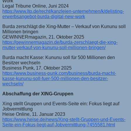
Work
Legal Tribune Online, Juni 2024
https://www.lto.de/recht/kanzleien-unternehmen/k/delisting-
erwerbsangebot-burda-digital-new-work
Burda zerschlägt die Xing-Mutter – Verkauf von Kununu soll
Millionen bringen
GEWINNERmagazin, 21. Oktober 2025
https://gewinnermagazin.de/burda-zerschlaegt-die-xing-
mutter-verkauf-von-kununu-soll-millionen-bringen/
Burda macht Kasse: Kununu soll für 500 Millionen den
Besitzer wechseln
Business Punk, 17. Oktober 2025
https://www.business-punk.com/business/burda-macht-
kasse-kununu-soll-fuer-500-millionen-den-besitzer-
wechseln/
Abschaffung der XING-Gruppen
Xing stellt Gruppen und Events-Seite ein: Fokus liegt auf
Jobvermittlung
Heise Online, 11. Januar 2023
https://www.heise.de/news/Xing-stellt-Gruppen-und-Events-
Seite-ein-Fokus-liegt-auf-Jobvermittlung-7455581.html