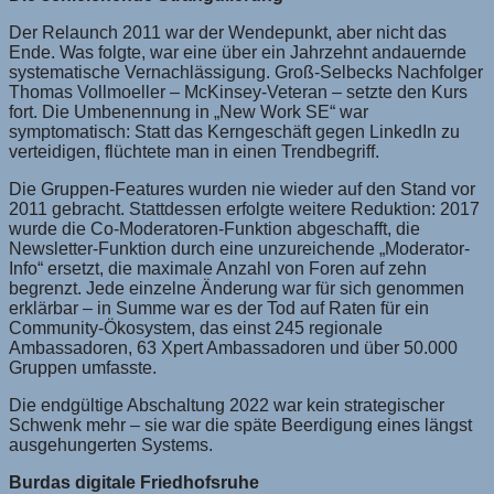
Der Relaunch 2011 war der Wendepunkt, aber nicht das
Ende. Was folgte, war eine über ein Jahrzehnt andauernde
systematische Vernachlässigung. Groß-Selbecks Nachfolger
Thomas Vollmoeller – McKinsey-Veteran – setzte den Kurs
fort. Die Umbenennung in „New Work SE“ war
symptomatisch: Statt das Kerngeschäft gegen LinkedIn zu
verteidigen, flüchtete man in einen Trendbegriff.
Die Gruppen-Features wurden nie wieder auf den Stand vor
2011 gebracht. Stattdessen erfolgte weitere Reduktion: 2017
wurde die Co-Moderatoren-Funktion abgeschafft, die
Newsletter-Funktion durch eine unzureichende „Moderator-
Info“ ersetzt, die maximale Anzahl von Foren auf zehn
begrenzt. Jede einzelne Änderung war für sich genommen
erklärbar – in Summe war es der Tod auf Raten für ein
Community-Ökosystem, das einst 245 regionale
Ambassadoren, 63 Xpert Ambassadoren und über 50.000
Gruppen umfasste.
Die endgültige Abschaltung 2022 war kein strategischer
Schwenk mehr – sie war die späte Beerdigung eines längst
ausgehungerten Systems.
Burdas digitale Friedhofsruhe