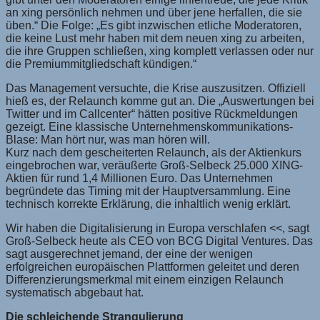
an xing persönlich nehmen und über jene herfallen, die sie
üben.“ Die Folge: „Es gibt inzwischen etliche Moderatoren,
die keine Lust mehr haben mit dem neuen xing zu arbeiten,
die ihre Gruppen schließen, xing komplett verlassen oder nur
die Premiummitgliedschaft kündigen.“
Das Management versuchte, die Krise auszusitzen. Offiziell
hieß es, der Relaunch komme gut an. Die „Auswertungen bei
Twitter und im Callcenter“ hätten positive Rückmeldungen
gezeigt. Eine klassische Unternehmenskommunikations-
Blase: Man hört nur, was man hören will.
Kurz nach dem gescheiterten Relaunch, als der Aktienkurs
eingebrochen war, veräußerte Groß-Selbeck 25.000 XING-
Aktien für rund 1,4 Millionen Euro. Das Unternehmen
begründete das Timing mit der Hauptversammlung. Eine
technisch korrekte Erklärung, die inhaltlich wenig erklärt.
Wir haben die Digitalisierung in Europa verschlafen <<, sagt
Groß-Selbeck heute als CEO von BCG Digital Ventures. Das
sagt ausgerechnet jemand, der eine der wenigen
erfolgreichen europäischen Plattformen geleitet und deren
Differenzierungsmerkmal mit einem einzigen Relaunch
systematisch abgebaut hat.
Die schleichende Strangulierung