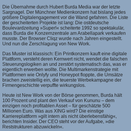
Die Übernahme durch Hubert Burda Media war der letzte
Sargnagel. Der Münchner Medienkonzern hat bislang jedes
größere Digitalengagement vor die Wand gefahren. Die Liste
der gescheiterten Projekte ist lang: Die ostdeutsche
Boulevardzeitung »Super!« scheiterte 1992 so spektakulär,
dass Burda die Konzernzentrale am Arabellapark verkaufen
musste. Der Browser Cliqz wurde nach Jahren eingestellt.
Und nun die Zerschlagung von New Work.
Das Muster ist klassisch: Ein Printkonzern kauft eine digitale
Plattform, versteht deren Kernwert nicht, wendet die falschen
Steuerungslogiken an und zerstört systematisch das, was er
eigentlich erwerben wollte. Die Multimarkenstrategie mit
Plattformen wie Onlyfy und Honeypot floppte, die Umsätze
brachen zweistellig ein, die teuerste Werbekampagne der
Firmengeschichte verpuffte wirkungslos.
Heute ist New Work von der Börse genommen, Burda hält
100 Prozent und plant den Verkauf von Kununu – dem
einzigen noch profitablen Asset – für geschätzte 500
Millionen Euro. Was aus XING wird? Die einstige
Karriereplattform »gilt intern als nicht überlebensfähig«,
berichten Insider. Der CEO steht vor der Aufgabe, »die
Reststrukturen abzuwickeln«.