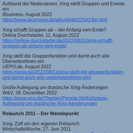
Aufstand der Moderatoren: Xing stellt Gruppen und Events
ein
iBusiness, August 2022
https://www.ibusiness.de/aktuell/db/225413jg.html
Xing schafft Gruppen ab – der Anfang vom Ende?
Online Durchstarter, 11. August 2022
https://online-durchstarter.de/2022/08/11/xing-schafft-
gruppen-ab-anfang-vom-ende/
Xing stellt die Gruppenfunktion und damit auch alle
Übersetzerforen ein
UEPO.de, August 2022
https://uepo.de/2022/08/11/xing-stellt-die-gruppenfunktion-
und-damit-auch-alle-uebersetzerforen-ein/
Große Aufregung um drastische Xing-Änderungen
W&V, 28. Dezember 2022
https://www.wuv.de/Themen/People-Skills/Grosse-
Aufregung-um-drastische-Xing-Aenderungen
Relaunch 2011 – Der Wendepunkt
Xing: Zoff um den eigenen Relaunch
WirtschaftsWoche, 27. Juni 2011