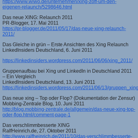
https://www.wiwo.de/unternehmen/xing-zoff-um-den-
eigenen-relaunch/5298646.html
Das neue XING: Relaunch 2011
PR-Blogger, 17. Mai 2011
https://pr-blogger.de/2011/05/17/das-neue-xing-relaunch-
2011/
Das Gleiche in grün – Erste Ansichten des Xing Relaunch
LinkedInsiders Deutschland, 6. Juni 2011
https://linkedinsiders.wordpress.com/2011/06/06/xing_2011/
Gruppenaufbau bei Xing und LinkedIn in Deutschland 2011
– Ein Vergleich
LinkedInsiders Deutschland, 13. Juni 2011
https://linkedinsiders.wordpress.com/2011/06/13/gruppen_xing
Das neue xing – Top oder Flop? (Dokumentation der Zensur)
Mobbing-Zentrale Blog, 10. Juni 2011
http://blog.mobbing-zentrale.de/allgemein/das-neue-xing-top-
oder-flop.html/comment-page-1
Das verschlimmbesserte XING
RalfHeinrich.de, 27. Oktober 2011
http://www.ralfheinrich.de/2011/10/das-verschlimmbesserte-