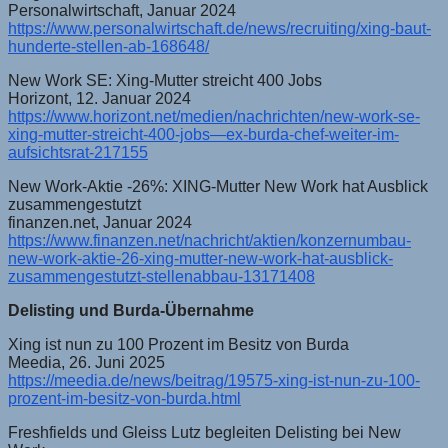
Personalwirtschaft, Januar 2024
https://www.personalwirtschaft.de/news/recruiting/xing-baut-
hunderte-stellen-ab-168648/
New Work SE: Xing-Mutter streicht 400 Jobs
Horizont, 12. Januar 2024
https://www.horizont.net/medien/nachrichten/new-work-se-
xing-mutter-streicht-400-jobs—ex-burda-chef-weiter-im-
aufsichtsrat-217155
New Work-Aktie -26%: XING-Mutter New Work hat Ausblick
zusammengestutzt
finanzen.net, Januar 2024
https://www.finanzen.net/nachricht/aktien/konzernumbau-
new-work-aktie-26-xing-mutter-new-work-hat-ausblick-
zusammengestutzt-stellenabbau-13171408
Delisting und Burda-Übernahme
Xing ist nun zu 100 Prozent im Besitz von Burda
Meedia, 26. Juni 2025
https://meedia.de/news/beitrag/19575-xing-ist-nun-zu-100-
prozent-im-besitz-von-burda.html
Freshfields und Gleiss Lutz begleiten Delisting bei New