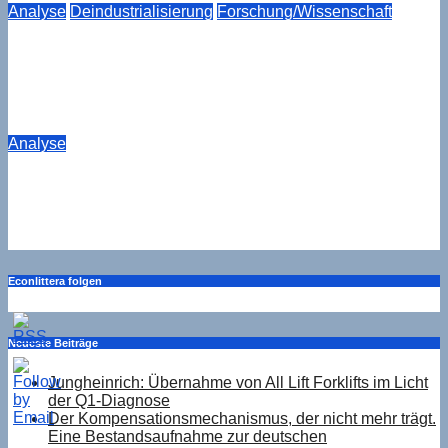
Analyse
Deindustrialisierung
Forschung/Wissenschaft
Der Kompensationsmechanismus, der nicht mehr trägt.
Eine Bestandsaufnahme zur deutschen
Industriebeschäftigung
Aug. 6, 2026
Drucker
Analyse
3,1 Prozent über Erwarten: Wie sich das Reuters-Muster
im Juni wiederholt
Aug. 6, 2026
Drucker
Econlittera folgen
Neueste Beiträge
Jungheinrich: Übernahme von All Lift Forklifts im Licht
der Q1-Diagnose
Der Kompensationsmechanismus, der nicht mehr trägt.
Eine Bestandsaufnahme zur deutschen