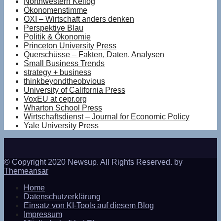
Northwestern Kellog
Ökonomenstimme
OXI – Wirtschaft anders denken
Perspektive Blau
Politik & Ökonomie
Princeton University Press
Querschüsse – Fakten, Daten, Analysen
Small Business Trends
strategy + business
thinkbeyondtheobvious
University of California Press
VoxEU at cepr.org
Wharton School Press
Wirtschaftsdienst – Journal for Economic Policy
Yale University Press
© Copyright 2020 Newsup. All Rights Reserved. by
Themeansar
Home
Datenschutzerklärung
Einsatz von KI-Tools auf diesem Blog
Impressum