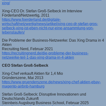
xing/
Xing-CEO Dr. Stefan Groß-Selbeck im Interview
Förderland/Netzwertig, 2011
https://www.foerderland.de/digitale-
wirtschaft/netzwertig/news/artikel/xing-ceo-dr-stefan-gros-
selbeck-xing-ist-eben-nicht-nur-eine-ansammlung-von-
lebenslaufen/
Die Probleme der Business-Netzwerke: Das Xing Drama in 4
Akten
Recruiting Nerd, Februar 2021
https://recruitingnerd.de/die-probleme-der-business-
netzwerke-teil-1-das-xing-drama-in-4-akten
CEO Stefan Groß-Selbeck
Xing-Chef verkauft Aktien für 1,4 Mio
Gründerszene, Mai 2013
https://www.gruenderszene.de/news/xing-chef-aktien-ebay-
magento-airbnb-hamburg
Stefan Groß-Selbeck: Disruptive Innovationen und
Deutschlands Zukunft
Steinbeis Augsburg Business School, Februar 2025