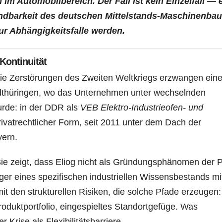
 im Automobilbereich. Der Fall ist kein Einzelfall — e
undbarkeit des deutschen Mittelstands-Maschinenbau
r Abhängigkeitsfalle werden.
Kontinuität
Die Zerstörungen des Zweiten Weltkriegs erzwangen ein
dthüringen, wo das Unternehmen unter wechselnden
urde: in der DDR als
VEB Elektro-Industrieofen- und
rivatrechtlicher Form, seit 2011 unter dem Dach der
yern.
Sie zeigt, dass Eliog nicht als Gründungsphänomen der P
ger eines spezifischen industriellen Wissensbestands mi
t den strukturellen Risiken, die solche Pfade erzeugen:
oduktportfolio, eingespieltes Standortgefüge. Was
 Krise als Flexibilitätsbarriere.