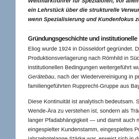
Weltmarktführer für Spezialöfen, vor allem
ein Lehrstück über die strukturelle Verw
wenn Spezialisierung und Kundenfokus zu
Gründungsgeschichte und institutionelle 
Eliog wurde 1924 in Düsseldorf gegründet. 
Produktionsverlagerung nach Römhild in Sü
institutionellen Bedingungen weitergeführt w
Gerätebau
, nach der Wiedervereinigung in p
familiengeführten Rupprecht-Gruppe aus Ba
Diese Kontinuität ist analytisch bedeutsam. 
Wende-Ära zu verstehen ist, sondern als Trä
langer Pfadabhängigkeit — und damit auch mi
eingespielter Kundenstamm, eingespieltes Pr
jahrzehntelange Stärke war, erweist sich in der