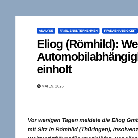
ANALYSE
FAMILIENUNTERNEHMEN
PFADABHÄNGIGKEIT
Eliog (Römhild): We
Automobilabhängigk
einholt
MAI 19, 2026
Vor wenigen Tagen meldete die Eliog Gmb
mit Sitz in Römhild (Thüringen), Insolven