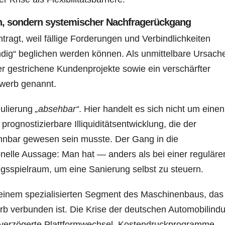
en, sondern systemischer Nachfragerückgang
ragt, weil fällige Forderungen und Verbindlichkeiten
ndig“ beglichen werden können. Als unmittelbare Ursach
 gestrichene Kundenprojekte sowie ein verschärfter
ewerb genannt.
mulierung
„absehbar“
. Hier handelt es sich nicht um einen
rognostizierbare Illiquiditätsentwicklung, die der
nnbar gewesen sein musste. Der Gang in die
ionelle Aussage: Man hat — anders als bei einer reguläre
sspielraum, um eine Sanierung selbst zu steuern.
t in einem spezialisierten Segment des Maschinenbaus, das
rb verbunden ist. Die Krise der deutschen Automobilindu
 verzögerte Plattformwechsel, Kostendruckprogramme,