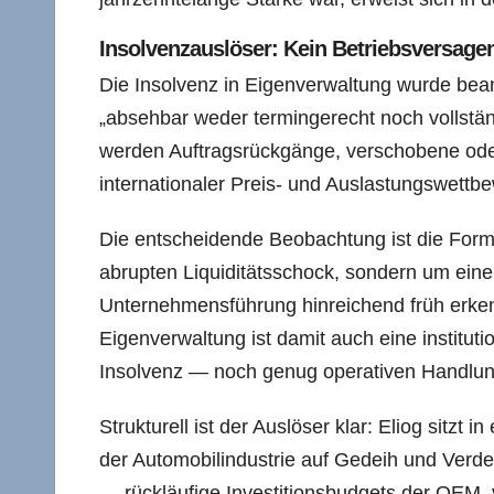
Insolvenzauslöser: Kein Betriebsversag
Die Insolvenz in Eigenverwaltung wurde beant
„absehbar weder termingerecht noch vollstä
werden Auftragsrückgänge, verschobene oder
internationaler Preis- und Auslastungswettb
Die entscheidende Beobachtung ist die For
abrupten Liquiditätsschock, sondern um eine p
Unternehmensführung hinreichend früh erke
Eigenverwaltung ist damit auch eine institut
Insolvenz — noch genug operativen Handlung
Strukturell ist der Auslöser klar: Eliog sitz
der Automobilindustrie auf Gedeih und Verde
— rückläufige Investitionsbudgets der OEM,