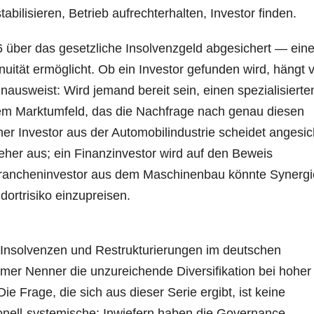
stabilisieren, Betrieb aufrechterhalten, Investor finden.
6 über das gesetzliche Insolvenzgeld abgesichert — ein
uität ermöglicht. Ob ein Investor gefunden wird, hängt 
ausweist: Wird jemand bereit sein, einen spezialisierte
nem Marktumfeld, das die Nachfrage nach genau diesen
her Investor aus der Automobilindustrie scheidet angesic
her aus; ein Finanzinvestor wird auf den Beweis
 Brancheninvestor aus dem Maschinenbau könnte Synerg
dortrisiko einzupreisen.
von Insolvenzen und Restrukturierungen im deutschen
er Nenner die unzureichende Diversifikation bei hoher
ie Frage, die sich aus dieser Serie ergibt, ist keine
tionell-systemische: Inwiefern haben die Governance-