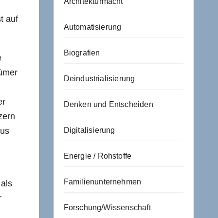
Architekturmacht
t auf
Automatisierung
Biografien
e
tümer
Deindustrialisierung
er
Denken und Entscheiden
zern
aus
Digitalisierung
Energie / Rohstoffe
Familienunternehmen
 als
r
Forschung/Wissenschaft