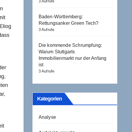
3 Aufrufe
en
Baden-Württemberg:
mit
Rettungsanker Green Tech?
Eliog
3 Aufrufe
dass
Die kommende Schrumpfung:
Warum Stuttgarts
Immobilienmarkt nur der Anfang
ist
der
3 Aufrufe
ng,
uten
ar,
Kategorien
Analyse
it