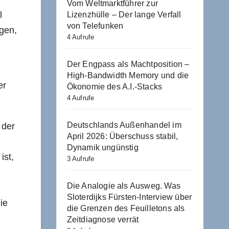
Vom Weltmarktführer zur
l
Lizenzhülle – Der lange Verfall
von Telefunken
agen,
4 Aufrufe
Der Engpass als Machtposition –
High-Bandwidth Memory und die
er
Ökonomie des A.I.-Stacks
4 Aufrufe
Deutschlands Außenhandel im
 der
April 2026: Überschuss stabil,
Dynamik ungünstig
ist,
3 Aufrufe
Die Analogie als Ausweg. Was
Sloterdijks Fürsten-Interview über
ie
die Grenzen des Feuilletons als
Zeitdiagnose verrät