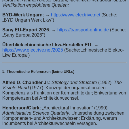
Verifikation empfohlene Quellen:
BYD-Werk Ungarn:
→
https://www.electrive.net
(Suche:
„BYD Ungarn Werk Lkw“)
Sany EU-Export 2026:
→
https://transport-online.de
(Suche:
„Sany Europa 2026″)
Überblick chinesische Lkw-Hersteller EU:
→
https://www.electrive.net/2025
(Suche: „chinesische Elektro-
Lkw Europa“)
5. Theoretische Referenzen (keine URLs)
Alfred D. Chandler Jr.:
Strategy and Structure
(1962);
The
Visible Hand
(1977). Konzept der organisationalen
Kompetenz als Funktion der Kernarchitektur; Entwertung von
Kompetenzen bei Architekturwechsel.
Henderson/Clark:
„Architectural Innovation“ (1990),
Administrative Science Quarterly
. Unterscheidung zwischen
Komponenten- und Architekturwissen; Erklärung, warum
Incumbents bei Architekturwechseln versagen.