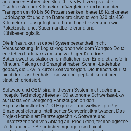
autonomes Fahren der Stufe 4. Das Fahrzeug soll die
Frachtkosten pro Kilometer im Vergleich zum bemannten
Transport um 40 bis 50 Prozent senken, bietet 18 Kubikmeter
Ladekapazität und eine Batteriereichweite von 320 bis 450
Kilometern – ausgelegt für urbane Logistikszenarien wie
Paketzustellung, Supermarktbelieferung und
Kühlkettenlogistik.
Die Infrastruktur ist dabei Systembestandteil, nicht
Voraussetzung. In Logistikregionen wie dem Yangtse-Delta
entstehen Ladeparks entlang wichtiger Korridore.
Batteriewechselstationen ermöglichen den Energietransfer in
Minuten. Peking und Shanghai haben Schnell-Ladehubs
gebaut, die Lkw in kurzer Zeit versorgen. Die Infrastruktur ist
nicht der Flaschenhals – sie wird mitgeplant, koordiniert,
staatlich priorisiert.
Software und OEM sind in diesem System nicht getrennt.
Inceptio Technology lieferte 400 autonome Schwerlast-Lkw
auf Basis von Dongfeng-Fahrzeugen an den
Expressdienstleister ZTO Express – die weltweit größte
Einzelauslieferung intelligenter Schwerlastkraftwagen. Das
Projekt kombiniert Fahrzeugtechnik, Software und
Einsatzszenarien von Anfang an: Produktion, technologische
Reife und reale Betriebsbedingungen sind nicht