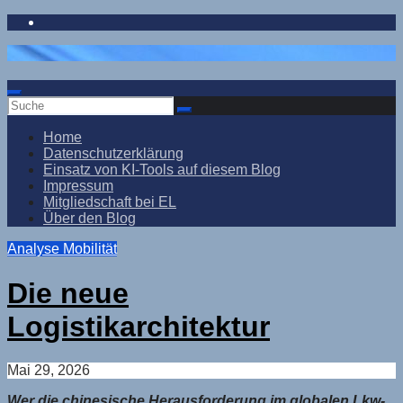
Zum
Inhalt
springen
Home
Datenschutzerklärung
Einsatz von KI-Tools auf diesem Blog
Impressum
Mitgliedschaft bei EL
Über den Blog
Analyse
Mobilität
Die neue
Logistikarchitektur
Mai 29, 2026
Wer die chinesische Herausforderung im globalen Lkw-