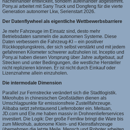
nacheinander entwickelt, sondern aufeinander abgestimmt.
Pony.ai arbeitet mit Sany Truck und Dongfeng für die vierte
Generation autonomer Lkw, Serienstart 2026.
Der Datenflywheel als eigentliche Wettbewerbsbarriere
Je mehr Fahrzeuge im Einsatz sind, desto mehr
Betriebsdaten sammeln die autonomen Systeme. Diese
Daten verbessern die Fahrzeug-KI – ein positiver
Rückkopplungskreis, der sich selbst verstärkt und mit jedem
gefahrenen Kilometer schwerer aufzuholen ist. Inceptio und
Pony.ai haben diesen Vorsprung über Jahre aufgebaut, auf
Strecken und unter Bedingungen, die westliche Hersteller
nicht replizieren können. Er ist nicht durch Einkauf oder
Lizenznahme allein einzuholen.
Die intermodale Dimension
Parallel zur Fernstrecke verändert sich die Stadtlogistik.
Mikrohubs in chinesischen Großstädten dienen als
Umschlagpunkte für emissionsfreie Zustellfahrzeuge.
Alibaba setzt zehntausend Lieferroboter ein. Meituan,
JD.com und Ele.me haben massiv in Drohnenlieferservices
investiert. Die Logik: Der große Fernlkw bringt die Ware bis
zum Mikrohub, autonome Klein- und Kleinstfahrzeuge
übernehmen die letzte Meile. Mensch und Roboter arbeiten