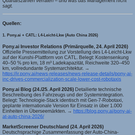
Quartalszahlen verraten – und was das Management nicht
sagt.
Quellen:
1. Pony.ai + CATL: L4-Leicht-Lkw (Auto China 2026)
Pony.ai Investor Relations (Primärquelle, 24. April 2026)
Offizielle Pressemitteilung zur Vorstellung des L4-Leicht-Lkw
auf der Kunshi-Plattform von CATL. Belegt: Kostensenkung
40–50 % pro km, 18 m³ Ladekapazität, Reichweite 320–450
km, vollredundante Systemarchitektur. →
https://ir.pony.ai/news-releases/news-release-details/pony-ai-
inc-drives-commercialization-scale-lower-cost-robotaxis
Pony.ai Blog (24./25. April 2026)
Detailierte technische
Beschreibung des Fahrzeugs und der Systemintegration.
Belegt: Technologie-Stack identisch mit Gen-7-Robotaxi,
geplante internationale Version für Einsatz in über 1.000
Einheiten in Überseemärkten. →
https://blog.pony.ai/pony-ai-
at-auto-china-2026/
MarketScreener Deutschland (24. April 2026)
Deutschsprachige Zusammenfassung der Auto-China-