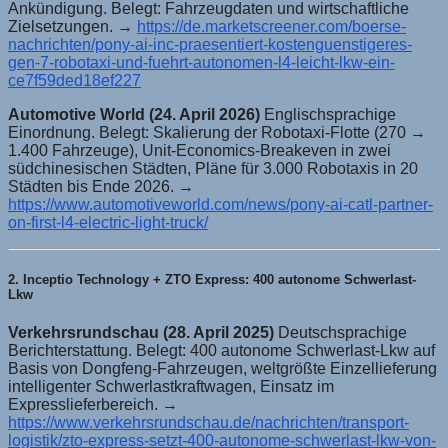
Ankündigung. Belegt: Fahrzeugdaten und wirtschaftliche
Zielsetzungen. →
https://de.marketscreener.com/boerse-
nachrichten/pony-ai-inc-praesentiert-kostenguenstigeres-
gen-7-robotaxi-und-fuehrt-autonomen-l4-leicht-lkw-ein-
ce7f59ded18ef227
Automotive World (24. April 2026)
Englischsprachige
Einordnung. Belegt: Skalierung der Robotaxi-Flotte (270 →
1.400 Fahrzeuge), Unit-Economics-Breakeven in zwei
südchinesischen Städten, Pläne für 3.000 Robotaxis in 20
Städten bis Ende 2026. →
https://www.automotiveworld.com/news/pony-ai-catl-partner-
on-first-l4-electric-light-truck/
2. Inceptio Technology + ZTO Express: 400 autonome Schwerlast-
Lkw
Verkehrsrundschau (28. April 2025)
Deutschsprachige
Berichterstattung. Belegt: 400 autonome Schwerlast-Lkw auf
Basis von Dongfeng-Fahrzeugen, weltgrößte Einzellieferung
intelligenter Schwerlastkraftwagen, Einsatz im
Expresslieferbereich. →
https://www.verkehrsrundschau.de/nachrichten/transport-
logistik/zto-express-setzt-400-autonome-schwerlast-lkw-von-