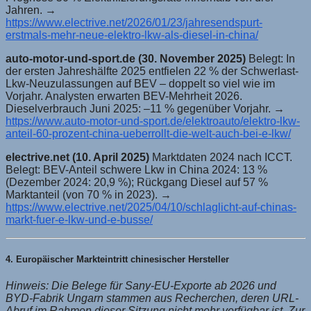
Jahren. →
https://www.electrive.net/2026/01/23/jahresendspurt-
erstmals-mehr-neue-elektro-lkw-als-diesel-in-china/
auto-motor-und-sport.de (30. November 2025)
Belegt: In
der ersten Jahreshälfte 2025 entfielen 22 % der Schwerlast-
Lkw-Neuzulassungen auf BEV – doppelt so viel wie im
Vorjahr. Analysten erwarten BEV-Mehrheit 2026.
Dieselverbrauch Juni 2025: –11 % gegenüber Vorjahr. →
https://www.auto-motor-und-sport.de/elektroauto/elektro-lkw-
anteil-60-prozent-china-ueberrollt-die-welt-auch-bei-e-lkw/
electrive.net (10. April 2025)
Marktdaten 2024 nach ICCT.
Belegt: BEV-Anteil schwere Lkw in China 2024: 13 %
(Dezember 2024: 20,9 %); Rückgang Diesel auf 57 %
Marktanteil (von 70 % in 2023). →
https://www.electrive.net/2025/04/10/schlaglicht-auf-chinas-
markt-fuer-e-lkw-und-e-busse/
4. Europäischer Markteintritt chinesischer Hersteller
Hinweis: Die Belege für Sany-EU-Exporte ab 2026 und
BYD-Fabrik Ungarn stammen aus Recherchen, deren URL-
Abruf im Rahmen dieser Sitzung nicht mehr verfügbar ist. Zur