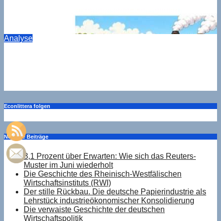
Der stille Rückbau. Die deutsche Papierindustrie als
Lehrstück industrieökonomischer Konsolidierung
Aug. 6, 2026
Drucker
Analyse
Die verspielte Frühwette bei E-Autos. BMW, Mercedes,
VW und der Preis der Halbherzigkeit
Aug. 5, 2026
Drucker
Econlittera folgen
Neueste Beiträge
3,1 Prozent über Erwarten: Wie sich das Reuters-
Muster im Juni wiederholt
Die Geschichte des Rheinisch-Westfälischen
Wirtschaftsinstituts (RWI)
Der stille Rückbau. Die deutsche Papierindustrie als
Lehrstück industrieökonomischer Konsolidierung
Die verwaiste Geschichte der deutschen
Wirtschaftspolitik