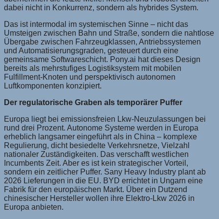
dabei nicht in Konkurrenz, sondern als hybrides System.
Das ist intermodal im systemischen Sinne – nicht das
Umsteigen zwischen Bahn und Straße, sondern die nahtlose
Übergabe zwischen Fahrzeugklassen, Antriebssystemen
und Automatisierungsgraden, gesteuert durch eine
gemeinsame Softwareschicht. Pony.ai hat dieses Design
bereits als mehrstufiges Logistiksystem mit mobilen
Fulfillment-Knoten und perspektivisch autonomen
Luftkomponenten konzipiert.
Der regulatorische Graben als temporärer Puffer
Europa liegt bei emissionsfreien Lkw-Neuzulassungen bei
rund drei Prozent. Autonome Systeme werden in Europa
erheblich langsamer eingeführt als in China – komplexe
Regulierung, dicht besiedelte Verkehrsnetze, Vielzahl
nationaler Zuständigkeiten. Das verschafft westlichen
Incumbents Zeit. Aber es ist kein strategischer Vorteil,
sondern ein zeitlicher Puffer. Sany Heavy Industry plant ab
2026 Lieferungen in die EU. BYD errichtet in Ungarn eine
Fabrik für den europäischen Markt. Über ein Dutzend
chinesischer Hersteller wollen ihre Elektro-Lkw 2026 in
Europa anbieten.