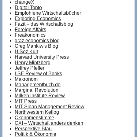
changeX
Digital Tonto
Empfohlene Wirtschaftsbücher
Exploring Economics
Fazit – das Wirtschaftsblog
Foreign Affairs
Freakonomics
graz economics blog
Greg Mankiw's Blog
H Soz Kult
Harvard University Press
Henry Mintzberg
Jeffrey Pfeffer
LSE Review of Books
Makronom
Managementbuch.de
Marginal Revolution
Milken Institute Review
MIT Press
MIT Sloan Management Review
Northwestern Kellog
Ökonomenstimme
OXI – Wirtschaft anders denken
Perspektive Blau
Politik & Ökonomie