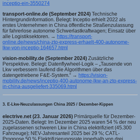
inceptio-ein-3550274
transport-online.de (September 2024)
Technische
Hintergrundinformation. Belegt: Inceptio erhielt 2022 als
erstes Unternehmen in China öffentliche Straßenzulassung
für fahrerlose autonome Schwerlastkraftwagen; Einsatz über
alle Logistiksektoren. →
https://transport-
online.de/news/china-zto-express-erhaelt-400-autonome-
lkw-von-inceptio-164657.html
vision-mobility.de (September 2024)
Zusätzliche
Perspektive. Belegt: Datenflywheel-Logik – „Tausende von
Lkw verbessern laufend die Algorithmen über das
datengetriebene F&E-System.“ →
https://vision-
mobility.de/news/inceptio-400-autonome-lkw-an-zto-express-
in-china-ausgeliefert-335069.html
3. E-Lkw-Neuzulassungen China 2025 / Dezember-Kippen
electrive.net (23. Januar 2026)
Primärquelle für Dezember-
2025-Daten. Belegt: Im Dezember 2025 waren 54 % der neu
zugelassenen schweren Lkw in China elektrifiziert (45.300
Fahrzeuge); NEV-Jahresanteil 2025 bei 29 %; CATL-
Prognose 50 % Elektrifizierungsrate innerhalb von drei