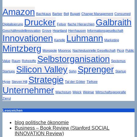
Amazon
Bachkaus
Barber
Bell
Bugatti
Change Management
Consumed
Drucker
Galbraith
Digitalisierung
Felser
flache Hierarchien
Geschäftmodellinnovation
Grove
Heartland
Herrhausen
Informationsgesellschaft
Innovationen
Luhmann
Kartelle
Marketing
Mintzberg
Monopole
Moonroc
Nachindustrielle Gesellschaft
Picot
Public
Selbstorganisation
Value
Raum
Rohstoffe
Sexismus
Silicon Valley
Sprenger
Startups
Sohn
Startup
Strategie
Hype
Steven Hill
Tal der Götter
Tiefsee
Unternehmer
Wachstum
Weick
Weimar
Wirtschaftsgeografie
Zierul
Lesezeichen
blog politische ökonomie
Business – Book Review (Stanford SOCIAL
INNOVATION Review)