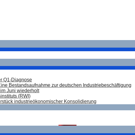
m Juni wiederholt
der Q1-Diagnose
Eine Bestandsaufnahme zur deutschen Industriebeschäftigung
im Juni wiederholt
nstituts (RWI)
hrstück industrieökonomischer Konsolidierung