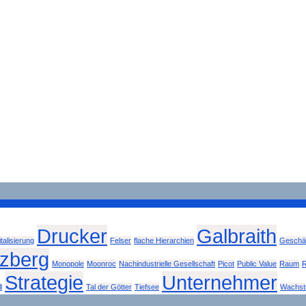
Drucker
Galbraith
italisierung
Felser
flache Hierarchien
Geschäf
tzberg
Monopole
Moonroc
Nachindustrielle Gesellschaft
Picot
Public Value
Raum
R
Strategie
Unternehmer
l
Tal der Götter
Tiefsee
Wachs