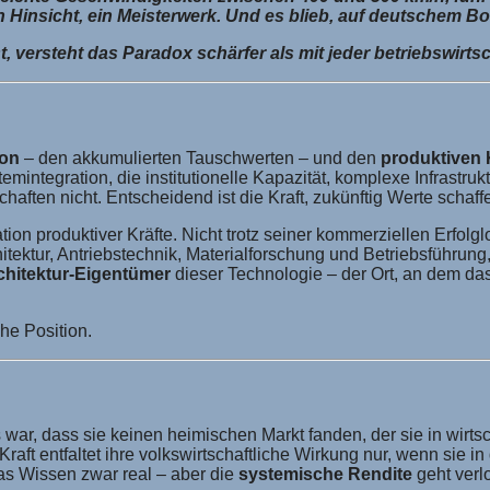
n Hinsicht, ein Meisterwerk. Und es blieb, auf deutschem Bo
t, versteht das Paradox schärfer als mit jeder betriebswirt
ion
– den akkumulierten Tauschwerten – und den
produktiven 
emintegration, die institutionelle Kapazität, komplexe Infrastruk
chaften nicht. Entscheidend ist die Kraft, zukünftig Werte schaf
tion produktiver Kräfte. Nicht trotz seiner kommerziellen Erfo
ektur, Antriebstechnik, Materialforschung und Betriebsführung
chitektur-Eigentümer
dieser Technologie – der Ort, an dem da
che Position.
 war, dass sie keinen heimischen Markt fanden, der sie in wirtsc
raft entfaltet ihre volkswirtschaftliche Wirkung nur, wenn sie in
as Wissen zwar real – aber die
systemische Rendite
geht verl