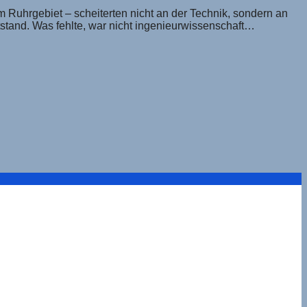
Ruhrgebiet – scheiterten nicht an der Technik, sondern an
tstand. Was fehlte, war nicht ingenieurwissenschaft…
ung