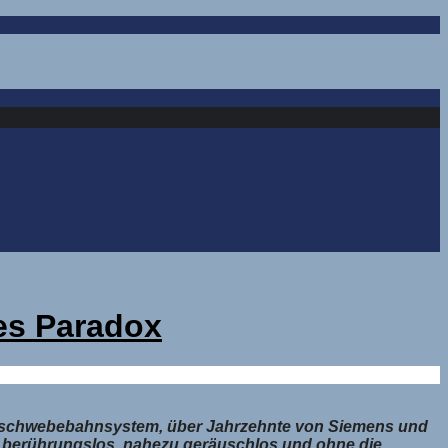
hes Paradox
agnetschwebebahnsystem, über Jahrzehnte von Siemens und
r berührungslos, nahezu geräuschlos und ohne die