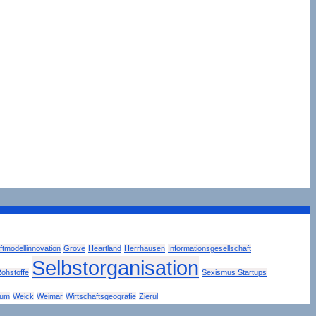
tmodellinnovation
Grove
Heartland
Herrhausen
Informationsgesellschaft
Selbstorganisation
ohstoffe
Sexismus Startups
tum
Weick
Weimar
Wirtschaftsgeografie
Zierul