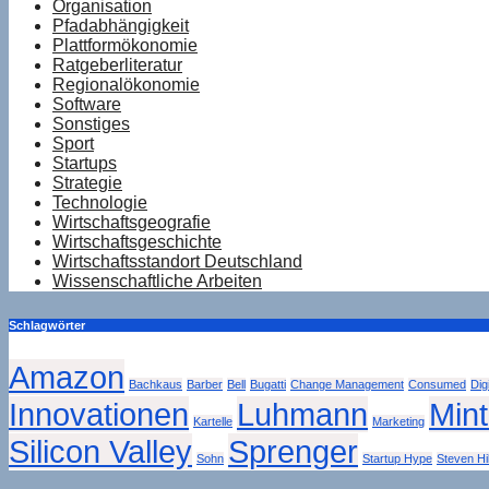
Organisation
Pfadabhängigkeit
Plattformökonomie
Ratgeberliteratur
Regionalökonomie
Software
Sonstiges
Sport
Startups
Strategie
Technologie
Wirtschaftsgeografie
Wirtschaftsgeschichte
Wirtschaftsstandort Deutschland
Wissenschaftliche Arbeiten
Schlagwörter
Amazon
Bachkaus
Barber
Bell
Bugatti
Change Management
Consumed
Dig
Innovationen
Luhmann
Min
Kartelle
Marketing
Silicon Valley
Sprenger
Sohn
Startup Hype
Steven Hil