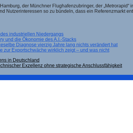
amburg, der Münchner Flughafenzubringer, der „Metrorapid“ im 
 und Nutzerinteressen so zu bündeln, dass ein Referenzmarkt en
 des industriellen Niedergangs
y und die Ökonomie des A.I.-Stacks
elbe Diagnose vierzig Jahre lang nichts verändert hat
zur Exportschwäche wirklich zeigt – und was nicht
ens in Deutschland
hnischer Exzellenz ohne strategische Anschlussfähigkeit
er Q1-Diagnose
ine Bestandsaufnahme zur deutschen Industriebeschäftig