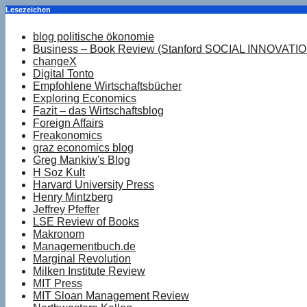
Lesezeichen
blog politische ökonomie
Business – Book Review (Stanford SOCIAL INNOVATI
changeX
Digital Tonto
Empfohlene Wirtschaftsbücher
Exploring Economics
Fazit – das Wirtschaftsblog
Foreign Affairs
Freakonomics
graz economics blog
Greg Mankiw's Blog
H Soz Kult
Harvard University Press
Henry Mintzberg
Jeffrey Pfeffer
LSE Review of Books
Makronom
Managementbuch.de
Marginal Revolution
Milken Institute Review
MIT Press
MIT Sloan Management Review