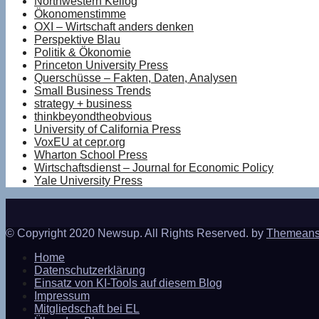
Northwestern Kellog
Ökonomenstimme
OXI – Wirtschaft anders denken
Perspektive Blau
Politik & Ökonomie
Princeton University Press
Querschüsse – Fakten, Daten, Analysen
Small Business Trends
strategy + business
thinkbeyondtheobvious
University of California Press
VoxEU at cepr.org
Wharton School Press
Wirtschaftsdienst – Journal for Economic Policy
Yale University Press
© Copyright 2020 Newsup. All Rights Reserved. by
Themeans
Home
Datenschutzerklärung
Einsatz von KI-Tools auf diesem Blog
Impressum
Mitgliedschaft bei EL