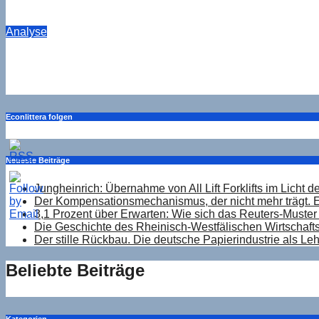
Aug. 6, 2026
Drucker
Analyse
3,1 Prozent über Erwarten: Wie sich das Reuters-Muster i
Aug. 6, 2026
Drucker
Econlittera folgen
Neueste Beiträge
Jungheinrich: Übernahme von All Lift Forklifts im Licht 
Der Kompensationsmechanismus, der nicht mehr trägt. 
3,1 Prozent über Erwarten: Wie sich das Reuters-Muster 
Die Geschichte des Rheinisch-Westfälischen Wirtschaftsi
Der stille Rückbau. Die deutsche Papierindustrie als Le
Beliebte Beiträge