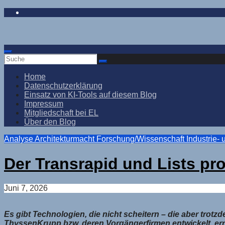
Zum
Inhalt
springen
Home
Datenschutzerklärung
Einsatz von KI-Tools auf diesem Blog
Impressum
Mitgliedschaft bei EL
Über den Blog
Analyse
Architekturmacht
Forschung/Wissenschaft
Industrie- 
Der Transrapid und Lists pr
Juni 7, 2026
Es gibt Technologien, die nicht scheitern – die aber tr
ThyssenKrupp bzw. deren Vorgängerfirmen entwickelt, er