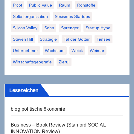
Picot
Public Value
Raum
Rohstoffe
Selbstorganisation
Sexismus Startups
Silicon Valley
Sohn
Sprenger
Startup Hype
Steven Hill
Strategie
Tal der Götter
Tiefsee
Unternehmer
Wachstum
Weick
Weimar
Wirtschaftsgeografie
Zierul
Lesezeichen
blog politische ökonomie
Business – Book Review (Stanford SOCIAL
INNOVATION Review)