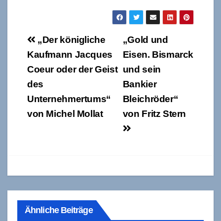
Beitragsnavigation
„Der königliche
„Gold und
Kaufmann Jacques
Eisen. Bismarck
Coeur oder der Geist
und sein
des
Bankier
Unternehmertums“
Bleichröder“
von Michel Mollat
von Fritz Stern
Ähnliche Beiträge