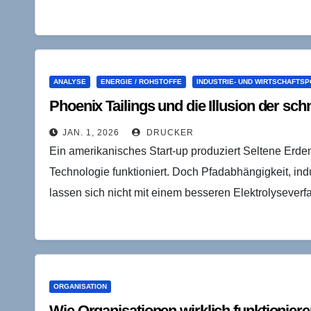
ANALYSE
ENERGIE / ROHSTOFFE
INDUSTRIE- UND WIRTSCHAFTSP
Phoenix Tailings und die Illusion der sc
JAN. 1, 2026
DRUCKER
Ein amerikanisches Start-up produziert Seltene Erd
Technologie funktioniert. Doch Pfadabhängigkeit, indu
lassen sich nicht mit einem besseren Elektrolyseve
ORGANISATION
Wie Organisationen wirklich funktionier