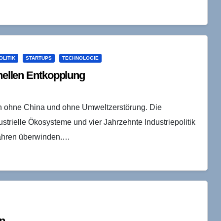
OLITIK
STARTUPS
TECHNOLOGIE
hnellen Entkopplung
en ohne China und ohne Umweltzerstörung. Die
strielle Ökosysteme und vier Jahrzehnte Industriepolitik
rfahren überwinden.…
en