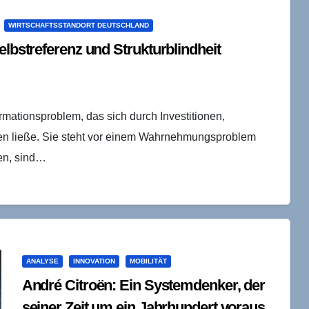
WIRTSCHAFTSSTANDORT DEUTSCHLAND
elbstreferenz und Strukturblindheit
rmationsproblem, das sich durch Investitionen,
ösen ließe. Sie steht vor einem Wahrnehmungsproblem
rden, sind…
ANALYSE
INNOVATION
MOBILITÄT
André Citroën: Ein Systemdenker, der
seiner Zeit um ein Jahrhundert voraus