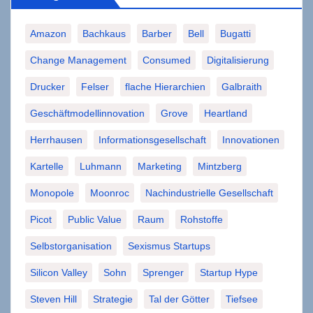
Amazon
Bachkaus
Barber
Bell
Bugatti
Change Management
Consumed
Digitalisierung
Drucker
Felser
flache Hierarchien
Galbraith
Geschäftmodellinnovation
Grove
Heartland
Herrhausen
Informationsgesellschaft
Innovationen
Kartelle
Luhmann
Marketing
Mintzberg
Monopole
Moonroc
Nachindustrielle Gesellschaft
Picot
Public Value
Raum
Rohstoffe
Selbstorganisation
Sexismus Startups
Silicon Valley
Sohn
Sprenger
Startup Hype
Steven Hill
Strategie
Tal der Götter
Tiefsee