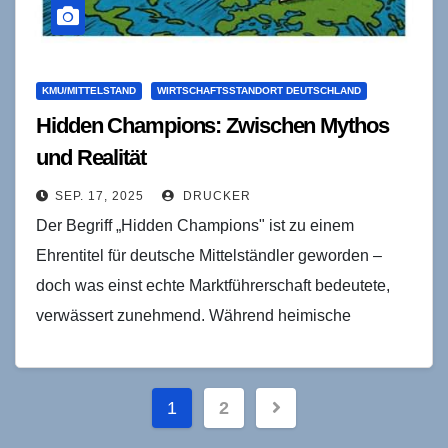
KMU/MITTELSTAND
WIRTSCHAFTSSTANDORT DEUTSCHLAND
Hidden Champions: Zwischen Mythos
und Realität
SEP. 17, 2025
DRUCKER
Der Begriff „Hidden Champions" ist zu einem
Ehrentitel für deutsche Mittelständler geworden –
doch was einst echte Marktführerschaft bedeutete,
verwässert zunehmend. Während heimische
Unternehmen ihre Nischen verteidigen, erobern
asiatische „Little…
Seitennummerierung
1
2
der