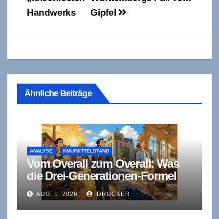
Handwerks
Gipfel
Ähnliche Beiträge
ANALYSE
KMU/MITTELSTAND
Vom Overall zum Overall: Was
die Drei-Generationen-Formel
wirklich erklärt – und was nicht
AUG. 1, 2026
DRUCKER