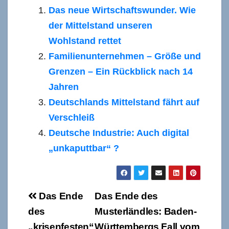
Das neue Wirtschaftswunder. Wie
der Mittelstand unseren
Wohlstand rettet
Familienunternehmen – Größe und
Grenzen – Ein Rückblick nach 14
Jahren
Deutschlands Mittelstand fährt auf
Verschleiß
Deutsche Industrie: Auch digital
„unkaputtbar“ ?
Beitragsnavigation
Das Ende
Das Ende des
des
Musterländles: Baden-
„krisenfesten“
Württembergs Fall vom