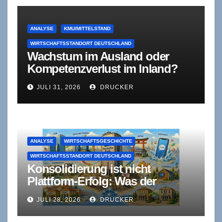
ANALYSE
KMU/MITTELSTAND
WIRTSCHAFTSSTANDORT DEUTSCHLAND
Wachstum im Ausland oder
Kompetenzverlust im Inland?
Was die Mittelstandsdebatte
JULI 31, 2026
DRUCKER
übersieht
ANALYSE
WIRTSCHAFTSGESCHICHTE
WIRTSCHAFTSSTANDORT DEUTSCHLAND
Konsolidierung ist nicht
Plattform-Erfolg: Was der
Ländervergleich über die
JULI 28, 2026
DRUCKER
deutschen Großbanken verrät