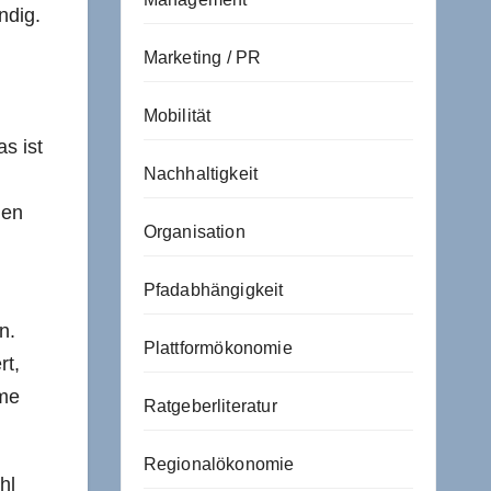
ndig.
Marketing / PR
Mobilität
s ist
Nachhaltigkeit
hen
Organisation
Pfadabhängigkeit
n.
Plattformökonomie
rt,
eme
Ratgeberliteratur
Regionalökonomie
hl