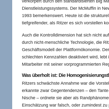
verkörpert durch den standardisierten Big M
Dienstleistungssystems. Der McMuffin in New
1993 bemerkenswert. Heute ist die strukturell
tiefgreifender, als Ritzer es sich vorstellen k
Auch die Kontrolldimension hat sich nicht aufg
durch nicht-menschliche Technologie, die Ri
Geschäftsmodell der Plattformökonomie. Der 
schlechten Kennzahlen deaktiviert wird, lebt i
Mitarbeiter mit seiner vorprogrammierten Reg
Was überholt ist: Die Homogenisierungs
Ritzers schwächste Annahme war die Vorstell
erkannte zwar Gegentendenzen – den Tante
Nische – ordnete sie aber als Randphänomen
Einschätzung war falsch, oder zumindest zu