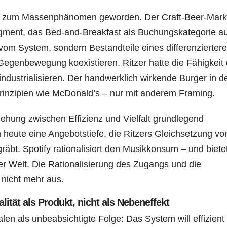
bst zum Massenphänomen geworden. Der Craft-Beer-Mark
ment, das Bed-and-Breakfast als Buchungskategorie au
vom System, sondern Bestandteile eines differenzierter
Gegenbewegung koexistieren. Ritzer hatte die Fähigkeit
 industrialisieren. Der handwerklich wirkende Burger in d
rinzipien wie McDonald’s – nur mit anderem Framing.
iehung zwischen Effizienz und Vielfalt grundlegend
heute eine Angebotstiefe, die Ritzers Gleichsetzung vo
räbt. Spotify rationalisiert den Musikkonsum – und biete
er Welt. Die Rationalisierung des Zugangs und die
 nicht mehr aus.
alität als Produkt, nicht als Nebeneffekt
nalen als unbeabsichtigte Folge: Das System will effizient 