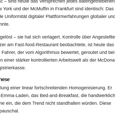
ac – sind heute das Versprechen jedes datengetriebenen
 York und der McMuffin in Frankfurt sind identisch: Das
e Uniformität digitaler Plattformerfahrungen globaler un
onnte.
elöst – sie hat sich verlagert. Kontrolle über Angestellte
tzer am Fast-food-Restaurant beobachtete, ist heute das
Fahrer, der vom Algorithmus bewertet, geroutet und bei
n einer stärker kontrollierten Arbeitswelt als der McDona
istrierkasse.
these
ung einer linear fortschreitenden Homogenisierung. Er
-Emma-Laden, das Bed-and-Breakfast, die handwerklic
e ein, die dem Trend nicht standhalten würden. Diese
 pauschal.