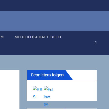
UM
MITGLIEDSCHAFT BEI EL
Econlittera folgen