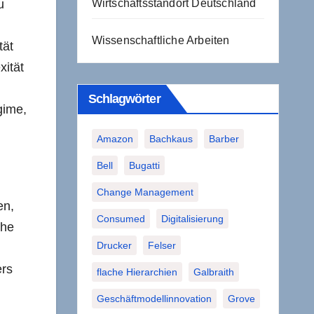
u
Wirtschaftsstandort Deutschland
Wissenschaftliche Arbeiten
tät
xität
Schlagwörter
gime,
Amazon
Bachkaus
Barber
Bell
Bugatti
Change Management
en,
Consumed
Digitalisierung
che
Drucker
Felser
ers
flache Hierarchien
Galbraith
Geschäftmodellinnovation
Grove