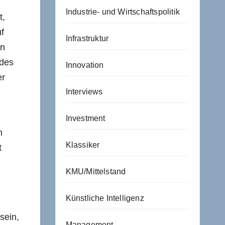
Industrie- und Wirtschaftspolitik
t,
f
Infrastruktur
en
 des
Innovation
er
Interviews
Investment
n
Klassiker
t
KMU/Mittelstand
Künstliche Intelligenz
sein,
Management