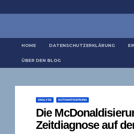
Zum
Inhalt
springen
HOME
DATENSCHUTZERKLÄRUNG
EI
ÜBER DEN BLOG
ANALYSE
AUTOMATISIERUNG
Die McDonaldisierun
Zeitdiagnose auf d