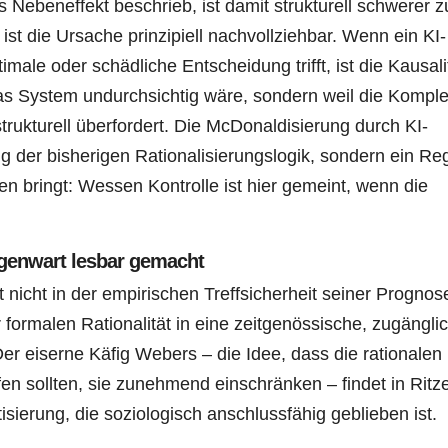
als Nebeneffekt beschrieb, ist damit strukturell schwerer z
ist die Ursache prinzipiell nachvollziehbar. Wenn ein KI-
ale oder schädliche Entscheidung trifft, ist die Kausali
das System undurchsichtig wäre, sondern weil die Komple
trukturell überfordert. Die McDonaldisierung durch KI-
ung der bisherigen Rationalisierungslogik, sondern ein Re
n bringt: Wessen Kontrolle ist hier gemeint, wenn die
egenwart lesbar gemacht
egt nicht in der empirischen Treffsicherheit seiner Prognos
 formalen Rationalität in eine zeitgenössische, zugängli
er eiserne Käfig Webers – die Idee, dass die rationalen
fen sollten, sie zunehmend einschränken – findet in Ritz
ierung, die soziologisch anschlussfähig geblieben ist.