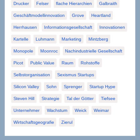
Drucker
Felser
flache Hierarchien
Galbraith
Geschäftmodellinnovation
Grove
Heartland
Herrhausen
Informationsgesellschaft
Innovationen
Kartelle
Luhmann
Marketing
Mintzberg
Monopole
Moonroc
Nachindustrielle Gesellschaft
Picot
Public Value
Raum
Rohstoffe
Selbstorganisation
Sexismus Startups
Silicon Valley
Sohn
Sprenger
Startup Hype
Steven Hill
Strategie
Tal der Götter
Tiefsee
Unternehmer
Wachstum
Weick
Weimar
Wirtschaftsgeografie
Zierul