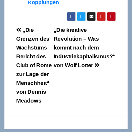
Kopplungen
Beitragsnavigation
„Die
„Die kreative
Grenzen des
Revolution – Was
Wachstums –
kommt nach dem
Bericht des
Industriekapitalismus?“
Club of Rome
von Wolf Lotter
zur Lage der
Menschheit“
von Dennis
Meadows