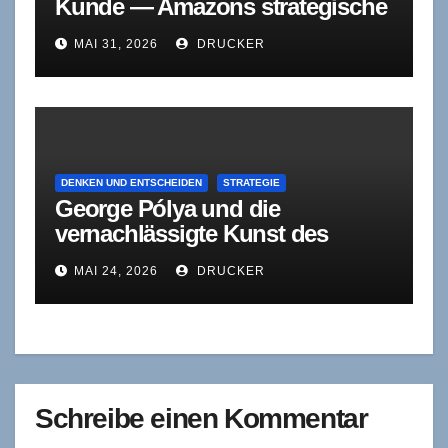
Kunde — Amazons strategische
Sequenzlogik als Korrektiv zum
MAI 31, 2026
DRUCKER
Customer-First-Dogma
DENKEN UND ENTSCHEIDEN
STRATEGIE
George Pólya und die
vernachlässigte Kunst des
Problemverstehens
MAI 24, 2026
DRUCKER
Schreibe einen Kommentar