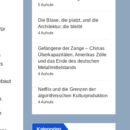
5 Aufrufe
Die Blase, die platzt, und die
Architektur, die bleibt
für
4 Aufrufe
Gefangene der Zange – Chinas
Überkapazitäten, Amerikas Zölle
m
und das Ende des deutschen
us
Metallmittelstands
4 Aufrufe
ebaut
Netflix und die Grenzen der
algorithmischen Kulturproduktion
n.
4 Aufrufe
e
Kategorien