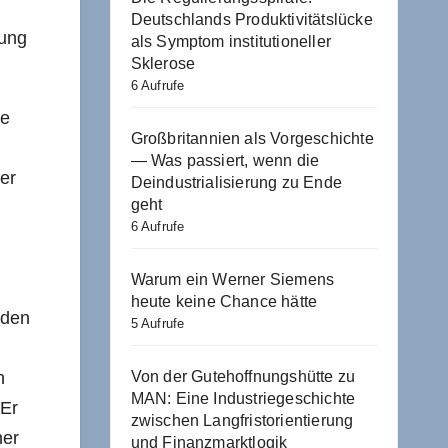
Deutschlands Produktivitätslücke
rung
als Symptom institutioneller
Sklerose
6 Aufrufe
le
Großbritannien als Vorgeschichte
— Was passiert, wenn die
er
Deindustrialisierung zu Ende
geht
6 Aufrufe
Warum ein Werner Siemens
heute keine Chance hätte
 den
5 Aufrufe
Von der Gutehoffnungshütte zu
h
MAN: Eine Industriegeschichte
 Er
zwischen Langfristorientierung
ner
und Finanzmarktlogik