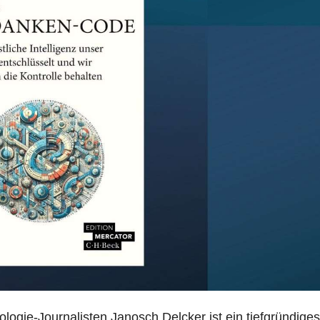
logie-Journalisten Janosch Delcker ist ein tiefgründige