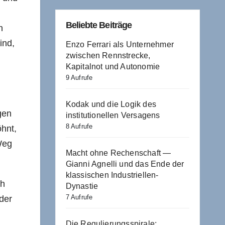
Beliebte Beiträge
n
ind,
Enzo Ferrari als Unternehmer
zwischen Rennstrecke,
Kapitalnot und Autonomie
9 Aufrufe
m
Kodak und die Logik des
gen
institutionellen Versagens
8 Aufrufe
öhnt,
Weg
Macht ohne Rechenschaft —
Gianni Agnelli und das Ende der
klassischen Industriellen-
ch
Dynastie
7 Aufrufe
der
Die Regulierungsspirale: