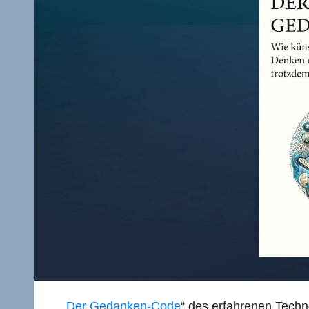
„
Der Gedanken-Code
“ des erfahrenen Techno