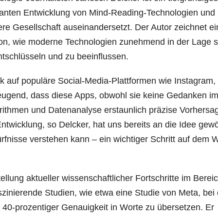
asanten Entwicklung von Mind-Reading-Technologien und
e Gesellschaft auseinandersetzt. Der Autor zeichnet ei
avon, wie moderne Technologien zunehmend in der Lage s
schlüsseln und zu beeinflussen.
ck auf populäre Social-Media-Plattformen wie Instagram,
eugend, dass diese Apps, obwohl sie keine Gedanken i
orithmen und Datenanalyse erstaunlich präzise Vorhersa
ntwicklung, so Delcker, hat uns bereits an die Idee gew
nisse verstehen kann – ein wichtiger Schritt auf dem 
ellung aktueller wissenschaftlicher Fortschritte im Berei
szinierende Studien, wie etwa eine Studie von Meta, bei 
r 40-prozentiger Genauigkeit in Worte zu übersetzen. Er