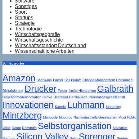
Software
Sonstiges
Sport
Startups
Strategie
Technologie
Wirtschaftsgeografie
Wirtschaftsgeschichte
Wirtschaftsstandort Deutschland
Wissenschaftliche Arbeiten
Schlagwörter
Amazon
Bachkaus
Barber
Bell
Bugatti
Change Management
Consumed
Drucker
Galbraith
Digitalisierung
Felser
flache Hierarchien
Geschäftmodellinnovation
Grove
Heartland
Herrhausen
Informationsgesellschaft
Innovationen
Luhmann
Kartelle
Marketing
Mintzberg
Monopole
Moonroc
Nachindustrielle Gesellschaft
Picot
Public
Selbstorganisation
Value
Raum
Rohstoffe
Sexismus
Silicon Valley
Sprenger
Startups
Sohn
Startup