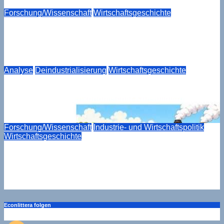
Forschung/Wissenschaft
Wirtschaftsgeschichte
Die Geschichte des Rheinisch-Westfälischen
Wirtschaftsinstituts (RWI)
Aug. 6, 2026
Drucker
Analyse
Deindustrialisierung
Wirtschaftsgeschichte
Der stille Rückbau. Die deutsche Papierindustrie als
Lehrstück industrieökonomischer Konsolidierung
Aug. 6, 2026
Drucker
Forschung/Wissenschaft
Industrie- und Wirtschaftspolitik
Wirtschaftsgeschichte
Die verwaiste Geschichte der deutschen
Wirtschaftspolitik
Aug. 5, 2026
Drucker
Econlittera folgen