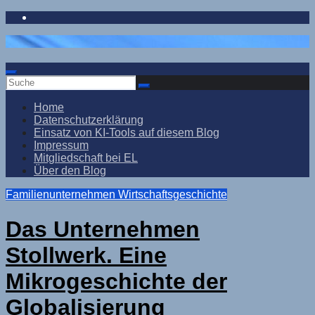
Zum
Inhalt
springen
Home
Datenschutzerklärung
Einsatz von KI-Tools auf diesem Blog
Impressum
Mitgliedschaft bei EL
Über den Blog
Familienunternehmen
Wirtschaftsgeschichte
Das Unternehmen
Stollwerk. Eine
Mikrogeschichte der
Globalisierung