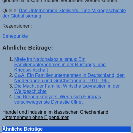
globale mit lokalen Studien verbunden werden können.
Quelle:
Das Unternehmen Stollwerk. Eine Mikrogeschichte
der Globalisierung
Rezensionen:
Sehepunkte
Ähnliche Beiträge:
Miele im Nationalsozialismus: Ein
Familienunternehmen in der Rüstungs- und
Kriegswirtschaft
C&A. Ein Familienunternehmen in Deutschland, den
Niederlanden und Großbritannien. 1911-1961
Die Macht der Familie: Wirtschaftsdynastien in der
Weltgeschichte
Die Brenninkmeyers: Wenn sich Europas
verschwiegenste Dynastie öffnet
Beitragsnavigation
Handel und Industrie im klassischen Griechenland
Unternehmen ohne Eigentümer
Ähnliche Beiträge