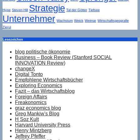
Strategie
Hype
Steven Hill
Tal der Götter
Tiefsee
Unternehmer
Wachstum
Weick
Weimar
Wirtschaftsgeografie
Zierul
Lesezeichen
blog politische ökonomie
Business – Book Review (Stanford SOCIAL
INNOVATION Review)
changeX
Digital Tonto
Empfohlene Wirtschaftsbücher
Exploring Economics
Fazit – das Wirtschaftsblog
Foreign Affairs
Freakonomics
graz economics blog
Greg Mankiw's Blog
H Soz Kult
Harvard University Press
Henry Mintzberg
Jeffrey Pfeffer