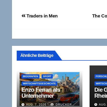
Beitragsnavigation
Traders in Men
The Co
Ähnliche Beiträge
BIOGRAFIEN
SPORT
FORSCHU
WIRTSCHAFTSGESCHICHTE
WIRTSCH
Enzo Ferrari als
Die 
Unternehmer
Rhei
zwischen
West
AUG. 7, 2026
DRUCKER
AUG.