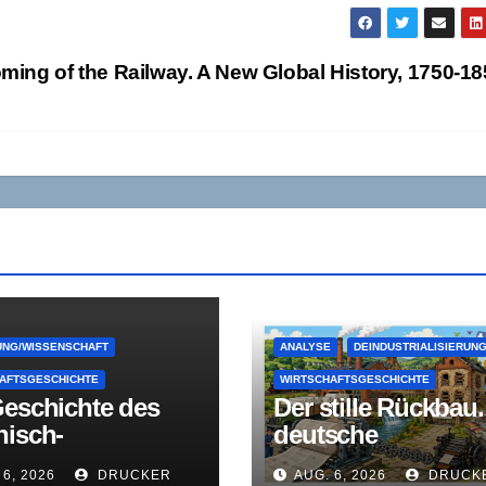
ming of the Railway. A New Global History, 1750-1
NG/WISSENSCHAFT
ANALYSE
DEINDUSTRIALISIERUN
AFTSGESCHICHTE
WIRTSCHAFTSGESCHICHTE
Geschichte des
Der stille Rückbau.
nisch-
deutsche
fälischen
Papierindustrie als
 6, 2026
DRUCKER
AUG. 6, 2026
DRUCK