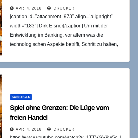
sich nicht digitalisieren lassen” –
APR. 4, 2018
DRUCKER
Interview mit Dirk Elsner (DZ Innovation
[caption id="attachment_973" align="alignright"
Lab)
width="183"] Dirk Elsner[/caption] Um mit der
Entwicklung im Banking, vor allem was die
technologischen Aspekte betrifft, Schritt zu halten,
sind einige Banken in den letzten Jahren dazu…
SONSTIGES
Spiel ohne Grenzen: Die Lüge vom
freien Handel
APR. 4, 2018
DRUCKER
https://www.youtube.com/watch?v=1TTVGV8w5cU