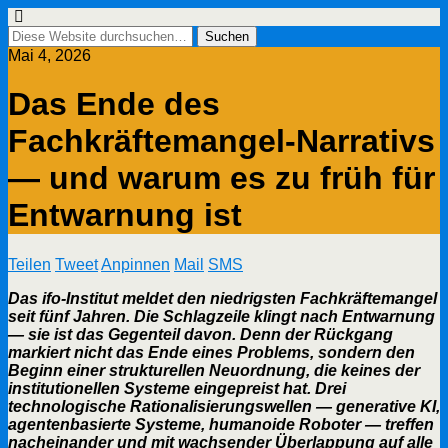
Mai 4, 2026
Das Ende des
Fachkräftemangel-Narrativs
— und warum es zu früh für
Entwarnung ist
Teilen
Tweet
Anpinnen
Mail
SMS
Das ifo-Institut meldet den niedrigsten Fachkräftemangel
seit fünf Jahren. Die Schlagzeile klingt nach Entwarnung
— sie ist das Gegenteil davon. Denn der Rückgang
markiert nicht das Ende eines Problems, sondern den
Beginn einer strukturellen Neuordnung, die keines der
institutionellen Systeme eingepreist hat. Drei
technologische Rationalisierungswellen — generative KI,
agentenbasierte Systeme, humanoide Roboter — treffen
nacheinander und mit wachsender Überlappung auf alle