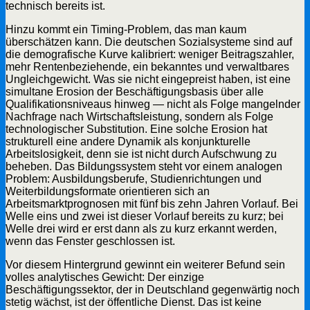
technisch bereits ist.
Hinzu kommt ein Timing-Problem, das man kaum
überschätzen kann. Die deutschen Sozialsysteme sind auf
die demografische Kurve kalibriert: weniger Beitragszahler,
mehr Rentenbeziehende, ein bekanntes und verwaltbares
Ungleichgewicht. Was sie nicht eingepreist haben, ist eine
simultane Erosion der Beschäftigungsbasis über alle
Qualifikationsniveaus hinweg — nicht als Folge mangelnder
Nachfrage nach Wirtschaftsleistung, sondern als Folge
technologischer Substitution. Eine solche Erosion hat
strukturell eine andere Dynamik als konjunkturelle
Arbeitslosigkeit, denn sie ist nicht durch Aufschwung zu
beheben. Das Bildungssystem steht vor einem analogen
Problem: Ausbildungsberufe, Studienrichtungen und
Weiterbildungsformate orientieren sich an
Arbeitsmarktprognosen mit fünf bis zehn Jahren Vorlauf. Bei
Welle eins und zwei ist dieser Vorlauf bereits zu kurz; bei
Welle drei wird er erst dann als zu kurz erkannt werden,
wenn das Fenster geschlossen ist.
Vor diesem Hintergrund gewinnt ein weiterer Befund sein
volles analytisches Gewicht: Der einzige
Beschäftigungssektor, der in Deutschland gegenwärtig noch
stetig wächst, ist der öffentliche Dienst. Das ist keine