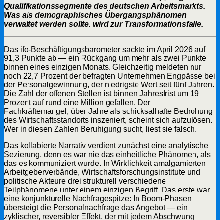
Qualifikationssegmente des deutschen Arbeitsmarkts.
Was als demographisches Übergangsphänomen
verwaltet werden sollte, wird zur Transformationsfalle.
Das ifo-Beschäftigungsbarometer sackte im April 2026 auf
91,3 Punkte ab — ein Rückgang um mehr als zwei Punkte
binnen eines einzigen Monats. Gleichzeitig meldeten nur
noch 22,7 Prozent der befragten Unternehmen Engpässe bei
der Personalgewinnung, der niedrigste Wert seit fünf Jahren.
Die Zahl der offenen Stellen ist binnen Jahresfrist um 19
Prozent auf rund eine Million gefallen. Der
Fachkräftemangel, über Jahre als schicksalhafte Bedrohung
des Wirtschaftsstandorts inszeniert, scheint sich aufzulösen.
Wer in diesen Zahlen Beruhigung sucht, liest sie falsch.
Das kollabierte Narrativ verdient zunächst eine analytische
Sezierung, denn es war nie das einheitliche Phänomen, als
das es kommuniziert wurde. In Wirklichkeit amalgamierten
Arbeitgeberverbände, Wirtschaftsforschungsinstitute und
politische Akteure drei strukturell verschiedene
Teilphänomene unter einem einzigen Begriff. Das erste war
eine konjunkturelle Nachfragespitze: In Boom-Phasen
übersteigt die Personalnachfrage das Angebot — ein
zyklischer, reversibler Effekt, der mit jedem Abschwung