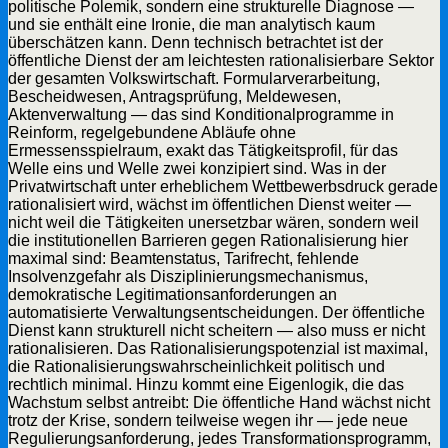
politische Polemik, sondern eine strukturelle Diagnose —
und sie enthält eine Ironie, die man analytisch kaum
überschätzen kann. Denn technisch betrachtet ist der
öffentliche Dienst der am leichtesten rationalisierbare Sektor
der gesamten Volkswirtschaft. Formularverarbeitung,
Bescheidwesen, Antragsprüfung, Meldewesen,
Aktenverwaltung — das sind Konditionalprogramme in
Reinform, regelgebundene Abläufe ohne
Ermessensspielraum, exakt das Tätigkeitsprofil, für das
Welle eins und Welle zwei konzipiert sind. Was in der
Privatwirtschaft unter erheblichem Wettbewerbsdruck gerade
rationalisiert wird, wächst im öffentlichen Dienst weiter —
nicht weil die Tätigkeiten unersetzbar wären, sondern weil
die institutionellen Barrieren gegen Rationalisierung hier
maximal sind: Beamtenstatus, Tarifrecht, fehlende
Insolvenzgefahr als Disziplinierungsmechanismus,
demokratische Legitimationsanforderungen an
automatisierte Verwaltungsentscheidungen. Der öffentliche
Dienst kann strukturell nicht scheitern — also muss er nicht
rationalisieren. Das Rationalisierungspotenzial ist maximal,
die Rationalisierungswahrscheinlichkeit politisch und
rechtlich minimal. Hinzu kommt eine Eigenlogik, die das
Wachstum selbst antreibt: Die öffentliche Hand wächst nicht
trotz der Krise, sondern teilweise wegen ihr — jede neue
Regulierungsanforderung, jedes Transformationsprogramm,