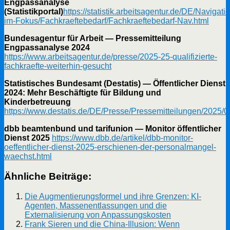
Engpassanalyse
(Statistikportal)
https://statistik.arbeitsagentur.de/DE/Navigat
im-Fokus/Fachkraeftebedarf/Fachkraeftebedarf-Nav.html
Bundesagentur für Arbeit — Pressemitteilung
Engpassanalyse 2024
https://www.arbeitsagentur.de/presse/2025-25-qualifizierte-
fachkraefte-weiterhin-gesucht
Statistisches Bundesamt (Destatis) — Öffentlicher Dienst
2024: Mehr Beschäftigte für Bildung und
Kinderbetreuung
https://www.destatis.de/DE/Presse/Pressemitteilungen/2025
dbb beamtenbund und tarifunion — Monitor öffentlicher
Dienst 2025
https://www.dbb.de/artikel/dbb-monitor-
oeffentlicher-dienst-2025-erschienen-der-personalmangel-
waechst.html
Ähnliche Beiträge:
Die Augmentierungsformel und ihre Grenzen: KI-
Agenten, Massenentlassungen und die
Externalisierung von Anpassungskosten
Frank Sieren und die China-Illusion: Wenn