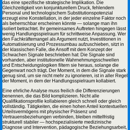
das eine spezifische strategische Implikation. Die
Gleichzeitigkeit von konjunkturellem Druck, fehlendem
Personal und technologischem Substitutionspotenzial
erzeugt eine Konstellation, in der jeder einzelne Faktor noch
als beherrschbar erscheinen könnte — solange man ihn
isoliert betrachtet. Ihr gemeinsames Auftreten hingegen lässt
wenig Handlungsspielraum für schrittweise Anpassung. Wer
den Fachkräftemangel als Argument nutzt, Investitionen in
Automatisierung und Prozessumbau aufzuschieben, sitzt in
der klassischen Falle, die Ansoff mit dem Konzept der
Schwachen Signale beschrieben hat: Die Signale sind
vorhanden, aber institutionelle Wahrnehmungsschwellen
und Entscheidungslogiken filtern sie heraus, solange die
Gegenwart noch trägt. Der Moment, in dem die Signale stark
genug sind, um sie nicht mehr zu ignorieren, ist in aller Regel
der Moment, in dem der Handlungsspielraum kollabiert.
Eine ehrliche Analyse muss freilich die Differenzierungen
benennen, die das Bild komplizieren. Nicht alle
Qualifikationsprofile kollabieren gleich schnell oder gleich
vollständig. Tätigkeiten, die einen hohen Anteil kontextuellen
Urteilsvermögens mit physischer Präsenz und
Vertrauensbeziehungen verbinden, bleiben mittelfristig
strukturell stabiler — hochspezialisierte medizinische
Diagnose und Intervention, pädagogische Beziehungsarbeit,