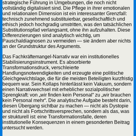
strategische Führung in Umgebungen, die noch nicht
vollständig digitalisiert sind. Die Pflege in ihrer emotionalen
und relationalen Dimension ist ein interessanter Grenzfall:
technisch zunehmend substituierbar, gesellschaftlich und
ethisch jedoch hochgradig umstritten, was den tatsächlichen
Substitutionspfad verlangsamt, ohne ihn aufzuhalten. Diese
Differenzierungen sind analytisch wichtig, um
Pauschaldiagnosen zu vermeiden — sie ändern aber nichts
an der Grundstruktur des Arguments.
Das Fachkräftemangel-Narrativ war ein institutionelles
Stabilisierungsinstrument. Es absorbierte
Transformationsdruck, verschleierte
Handlungsnotwendigkeiten und erzeugte eine politische
Gleichgewichtslage, die für die meisten Beteiligten kurzfristig
bequem war. Sein Kollaps hinterlässt kein Vakuum, sondern
einen Narrativwechsel mit erheblicher sozialpolitischer
Sprengkraft: von „wir finden kein Personal“ zu „wir brauchen
kein Personal mehr“. Die analytische Aufgabe besteht darin,
diesen Übergang sichtbar zu machen — nicht als Dystopie
und nicht als Fortschrittsversprechen, sondern als das, was
er strukturell ist: eine Transformationsfalle, deren
institutionelle Konsequenzen in einem gesonderten Beitrag
untersucht werden.