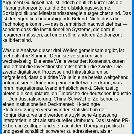
Argument Gültigkeit hat, ist jedoch deutlich kürzer als die
Planungshorizonte, auf die Berufsbildungssysteme,
Sozialpolitik und Mittelstandsstrategie ausgerichtet sind. Das
ist der eigentlich beunruhigende Befund: Nicht dass die
Technologie kommt — das ist empirisch nachvollziehbar —,
sondern dass die institutionellen Systeme, die darauf
reagieren müssten, auf einen völlig anderen Zeithorizont
kalibriert sind.
Was die Analyse dieser drei Wellen gemeinsam ergibt, ist
mehr als ihre Summe. Denn sie verstärken sich
wechselseitig: Die erste Welle verändert Kostenstrukturen
und erhöht die Investitionsbereitschaft für die zweite. Die
zweite digitalisiert Prozesse und Infrastrukturen so
tiefgreifend, dass die dritte Welle in eine bereits weitgehend
automatisierte Umgebung eingebettet werden kann, was
ihren Integrationsaufwand erheblich senkt. Gleichzeitig
bieten die konjunkturellen Einbrüche der deutschen Industrie
— Deindustrialisierung, China-Schwäche, Zollschocks —
einen institutionellen Deckmantel: KI-bedingte
Stellenkürzungen verschwinden statistisch in der
Konjunkturkurve und werden als zyklische Anpassung
interpretiert, nicht als struktureller Umbruch. Das ist eine PR-
Schere in Zeitlupe, und sie macht den Übergang politisch
und gesellschaftlich schwerer zu adressieren, als er