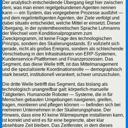
Der analytisch entscheidende Übergang liegt hier zwischen
dem, was man einen regelgebundenen Agenten nennen
kann — ein System, das vorgegebene Prozesse ausführt —
und dem regelintelligenten Agenten, der Ziele verfolgt und
dabei situativ entscheidet, welche Mittel er einsetzt. Dieser
Übergang, in der systemtheoretischen Sprache Luhmanns
der Wechsel vom Konditionalprogramm zum
Zweckprogramm, ist keine Frage des technologischen
Prinzips, sondern des Skalierungsstands. Er vollzieht sich
gerade, nicht als großes Ereignis, sondern als schleichende
Verschiebung in den Infrastrukturen von ERP-Systemen,
Kundenservice-Plattformen und Finanzprozessen. Das
Segment, das diese Welle trifft, ist das Mittelmanagement
und die spezialisierte Koordinationsrolle — demographisch
stark besetzt, institutionell verankert, schwer umzuschulen.
Die dritte Welle betrifft das Segment, das bislang als
technologisch unangreifbar galt: körperlich-manuelle
Tätigkeiten. Humanoide Roboter — Systeme, die in für
Menschen gebauten Umgebungen navigieren, greifen,
tragen, montieren und pflegen können — befinden sich bei
mehreren Unternehmen in der Skalierungsphase. Der
Hinweis, dass eine KI keine Wärmepumpe installieren kann,
ist korrekt und wird es für eine begrenzte, aber klar
absehbare Zeit bleiben. Das Zeitfenster, in dem dieses