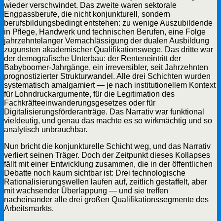
wieder verschwindet. Das zweite waren sektorale
Engpassberufe, die nicht konjunkturell, sondern
berufsbildungsbedingt entstehen: zu wenige Auszubildende
in Pflege, Handwerk und technischen Berufen, eine Folge
jahrzehntelanger Vernachlässigung der dualen Ausbildung
zugunsten akademischer Qualifikationswege. Das dritte war
der demografische Unterbau: der Renteneintritt der
Babyboomer-Jahrgänge, ein irreversibler, seit Jahrzehnten
prognostizierter Strukturwandel. Alle drei Schichten wurden
systematisch amalgamiert — je nach institutionellem Kontext
für Lohndruckargumente, für die Legitimation des
Fachkräfteeinwanderungsgesetzes oder für
Digitalisierungsförderanträge. Das Narrativ war funktional
vieldeutig, und genau das machte es so wirkmächtig und so
analytisch unbrauchbar.
Nun bricht die konjunkturelle Schicht weg, und das Narrativ
verliert seinen Träger. Doch der Zeitpunkt dieses Kollapses
fällt mit einer Entwicklung zusammen, die in der öffentlichen
Debatte noch kaum sichtbar ist: Drei technologische
Rationalisierungswellen laufen auf, zeitlich gestaffelt, aber
mit wachsender Überlappung — und sie treffen
nacheinander alle drei großen Qualifikationssegmente des
Arbeitsmarkts.