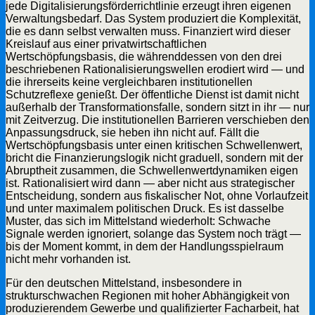
jede Digitalisierungsförderrichtlinie erzeugt ihren eigenen
Verwaltungsbedarf. Das System produziert die Komplexität,
die es dann selbst verwalten muss. Finanziert wird dieser
Kreislauf aus einer privatwirtschaftlichen
Wertschöpfungsbasis, die währenddessen von den drei
beschriebenen Rationalisierungswellen erodiert wird — und
die ihrerseits keine vergleichbaren institutionellen
Schutzreflexe genießt. Der öffentliche Dienst ist damit nicht
außerhalb der Transformationsfalle, sondern sitzt in ihr — nur
mit Zeitverzug. Die institutionellen Barrieren verschieben den
Anpassungsdruck, sie heben ihn nicht auf. Fällt die
Wertschöpfungsbasis unter einen kritischen Schwellenwert,
bricht die Finanzierungslogik nicht graduell, sondern mit der
Abruptheit zusammen, die Schwellenwertdynamiken eigen
ist. Rationalisiert wird dann — aber nicht aus strategischer
Entscheidung, sondern aus fiskalischer Not, ohne Vorlaufzeit
und unter maximalem politischen Druck. Es ist dasselbe
Muster, das sich im Mittelstand wiederholt: Schwache
Signale werden ignoriert, solange das System noch trägt —
bis der Moment kommt, in dem der Handlungsspielraum
nicht mehr vorhanden ist.
Für den deutschen Mittelstand, insbesondere in
strukturschwachen Regionen mit hoher Abhängigkeit von
produzierendem Gewerbe und qualifizierter Facharbeit, hat