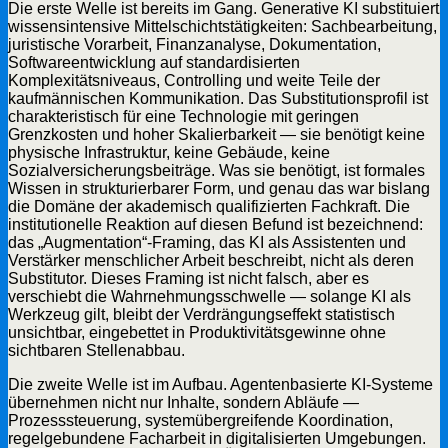
Die erste Welle ist bereits im Gang. Generative KI substituiert
wissensintensive Mittelschichtstätigkeiten: Sachbearbeitung,
juristische Vorarbeit, Finanzanalyse, Dokumentation,
Softwareentwicklung auf standardisierten
Komplexitätsniveaus, Controlling und weite Teile der
kaufmännischen Kommunikation. Das Substitutionsprofil ist
charakteristisch für eine Technologie mit geringen
Grenzkosten und hoher Skalierbarkeit — sie benötigt keine
physische Infrastruktur, keine Gebäude, keine
Sozialversicherungsbeiträge. Was sie benötigt, ist formales
Wissen in strukturierbarer Form, und genau das war bislang
die Domäne der akademisch qualifizierten Fachkraft. Die
institutionelle Reaktion auf diesen Befund ist bezeichnend:
das „Augmentation“-Framing, das KI als Assistenten und
Verstärker menschlicher Arbeit beschreibt, nicht als deren
Substitutor. Dieses Framing ist nicht falsch, aber es
verschiebt die Wahrnehmungsschwelle — solange KI als
Werkzeug gilt, bleibt der Verdrängungseffekt statistisch
unsichtbar, eingebettet in Produktivitätsgewinne ohne
sichtbaren Stellenabbau.
Die zweite Welle ist im Aufbau. Agentenbasierte KI-Systeme
übernehmen nicht nur Inhalte, sondern Abläufe —
Prozesssteuerung, systemübergreifende Koordination,
regelgebundene Facharbeit in digitalisierten Umgebungen.