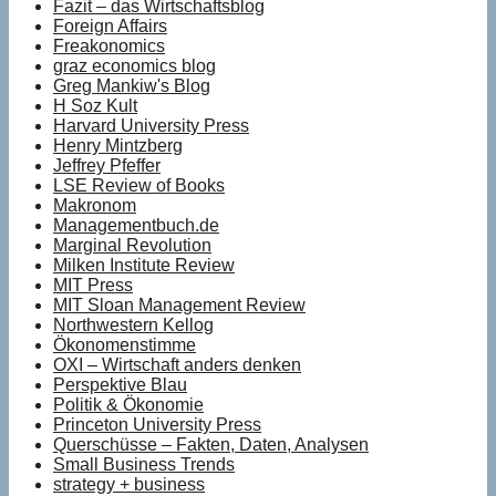
Fazit – das Wirtschaftsblog
Foreign Affairs
Freakonomics
graz economics blog
Greg Mankiw's Blog
H Soz Kult
Harvard University Press
Henry Mintzberg
Jeffrey Pfeffer
LSE Review of Books
Makronom
Managementbuch.de
Marginal Revolution
Milken Institute Review
MIT Press
MIT Sloan Management Review
Northwestern Kellog
Ökonomenstimme
OXI – Wirtschaft anders denken
Perspektive Blau
Politik & Ökonomie
Princeton University Press
Querschüsse – Fakten, Daten, Analysen
Small Business Trends
strategy + business