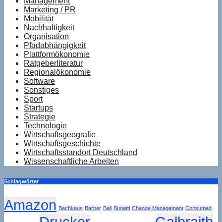
Management
Marketing / PR
Mobilität
Nachhaltigkeit
Organisation
Pfadabhängigkeit
Plattformökonomie
Ratgeberliteratur
Regionalökonomie
Software
Sonstiges
Sport
Startups
Strategie
Technologie
Wirtschaftsgeografie
Wirtschaftsgeschichte
Wirtschaftsstandort Deutschland
Wissenschaftliche Arbeiten
Schlagwörter
Amazon
Bachkaus
Barber
Bell
Bugatti
Change Management
Consumed
Drucker
Galbraith