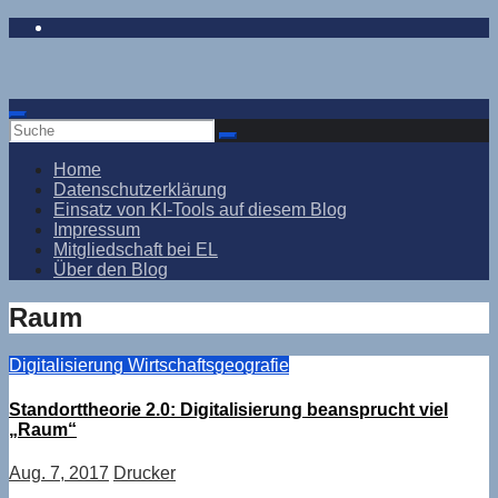
Zum
Inhalt
springen
Home
Datenschutzerklärung
Einsatz von KI-Tools auf diesem Blog
Impressum
Mitgliedschaft bei EL
Über den Blog
Raum
Digitalisierung
Wirtschaftsgeografie
Standorttheorie 2.0: Digitalisierung beansprucht viel
„Raum“
Aug. 7, 2017
Drucker