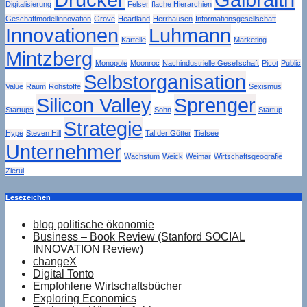
Digitalisierung
Felser
flache Hierarchien
Geschäftmodellinnovation
Grove
Heartland
Herrhausen
Informationsgesellschaft
Innovationen
Luhmann
Kartelle
Marketing
Mintzberg
Monopole
Moonroc
Nachindustrielle Gesellschaft
Picot
Public
Selbstorganisation
Value
Raum
Rohstoffe
Sexismus
Silicon Valley
Sprenger
Startups
Sohn
Startup
Strategie
Hype
Steven Hill
Tal der Götter
Tiefsee
Unternehmer
Wachstum
Weick
Weimar
Wirtschaftsgeografie
Zierul
Lesezeichen
blog politische ökonomie
Business – Book Review (Stanford SOCIAL
INNOVATION Review)
changeX
Digital Tonto
Empfohlene Wirtschaftsbücher
Exploring Economics