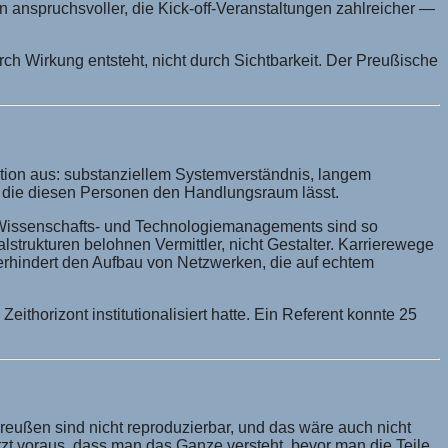
n anspruchsvoller, die Kick-off-Veranstaltungen zahlreicher —
rch Wirkung entsteht, nicht durch Sichtbarkeit. Der Preußische
ination aus: substanziellem Systemverständnis, langem
ng, die diesen Personen den Handlungsraum lässt.
es Wissenschafts- und Technologiemanagements sind so
lstrukturen belohnen Vermittler, nicht Gestalter. Karrierewege
verhindert den Aufbau von Netzwerken, die auf echtem
horizont institutionalisiert hatte. Ein Referent konnte 25
Preußen sind nicht reproduzierbar, und das wäre auch nicht
zt voraus, dass man das Ganze versteht, bevor man die Teile