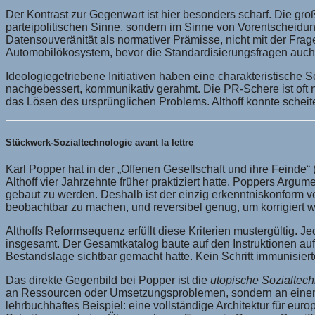
Der Kontrast zur Gegenwart ist hier besonders scharf. Die gro
parteipolitischen Sinne, sondern im Sinne von Vorentscheidung
Datensouveränität als normativer Prämisse, nicht mit der Frag
Automobilökosystem, bevor die Standardisierungsfragen auch
Ideologiegetriebene Initiativen haben eine charakteristische 
nachgebessert, kommunikativ gerahmt. Die PR-Schere ist oft 
das Lösen des ursprünglichen Problems. Althoff konnte scheit
Stückwerk-Sozialtechnologie avant la lettre
Karl Popper hat in der „Offenen Gesellschaft und ihre Feinde“
Althoff vier Jahrzehnte früher praktiziert hatte. Poppers Arg
gebaut zu werden. Deshalb ist der einzig erkenntniskonform v
beobachtbar zu machen, und reversibel genug, um korrigiert w
Althoffs Reformsequenz erfüllt diese Kriterien mustergültig. 
insgesamt. Der Gesamtkatalog baute auf den Instruktionen auf,
Bestandslage sichtbar gemacht hatte. Kein Schritt immunisier
Das direkte Gegenbild bei Popper ist die
utopische Sozialtech
an Ressourcen oder Umsetzungsproblemen, sondern an einem f
lehrbuchhaftes Beispiel: eine vollständige Architektur für eur