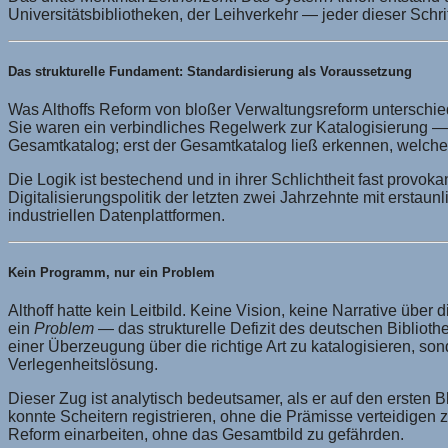
Universitätsbibliotheken, der Leihverkehr — jeder dieser Schri
Das strukturelle Fundament: Standardisierung als Voraussetzung
Was Althoffs Reform von bloßer Verwaltungsreform unterschie
Sie waren ein verbindliches Regelwerk zur Katalogisierung — 
Gesamtkatalog; erst der Gesamtkatalog ließ erkennen, welche
Die Logik ist bestechend und in ihrer Schlichtheit fast provoka
Digitalisierungspolitik der letzten zwei Jahrzehnte mit ersta
industriellen Datenplattformen.
Kein Programm, nur ein Problem
Althoff hatte kein Leitbild. Keine Vision, keine Narrative übe
ein
Problem
— das strukturelle Defizit des deutschen Bibliothe
einer Überzeugung über die richtige Art zu katalogisieren, s
Verlegenheitslösung.
Dieser Zug ist analytisch bedeutsamer, als er auf den ersten Bl
konnte Scheitern registrieren, ohne die Prämisse verteidige
Reform einarbeiten, ohne das Gesamtbild zu gefährden.