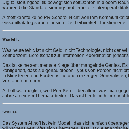
Digitalisierungspolitik bewegt sich seit Jahren in diesem Ra
während die Standardisierungsprobleme, die Interoperabilitä
Althoff kannte keine PR-Schere. Nicht weil ihm Kommunikation 
Gesamtkatalog sprach für sich. Der Leihverkehr funktionierte — 
Was fehlt
Was heute fehlt, ist nicht Geld, nicht Technologie, nicht der 
Zeithorizont, Bereitschaft zur informellen Koordination jense
Das ist keine sentimentale Klage über mangelnde Genies. Es 
konfiguriert, dass sie genau diesen Typus von Person nicht pr
in Ministerien und Förderinstitutionen erzeugen Generalisten,
Vertrauen beruhen.
Althoff war möglich, weil Preußen — bei allem, was man gegen 
Jahre an einem Thema arbeiten. Das ist heute nicht nur unüblic
Schluss
Das System Althoff ist kein Modell, das sich einfach übertrag
wünschenswert. Was sich übertragen lässt, ist die analytisc