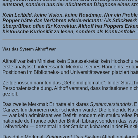
entstand, sondern aus der nüchternen Diagnose eines struk
Kein Leitbild, keine Vision, keine Roadmap. Nur ein Problem
Popper hätte das Verfahren wiedererkannt: Als Stückwerk
überprüfbar, offen für Korrektur. Althoff hat Poppers Erken
historische Kuriosität zu lesen, sondern als Kontrastfol
Was das System Althoff war
Althoff war kein Minister, kein Staatssekretär, kein Hochschul
erste analytisch interessante Merkmal seines Handelns: Er op
Positionen im Bibliotheks- und Universitätswesen platziert hat
Zeitgenossen nannten das „Geheimdiplomatie“. In der Sprache
Personalentscheidung. Althoff verstand, dass Institutionen n
gezielt.
Das zweite Merkmal: Er hatte ein klares
Systemverständnis
. 
Ganzes funktionieren oder scheitern würde. Die fehlende Nati
— war kein administratives Defizit, sondern ein strukturelles 
nationale de France oder der British Library, sondern das, w
Leihverkehr — dezentral in der Struktur, kohärent in der Funkti
Das dritte Merkmal:
Zeithorizont
. Das System Althoff entstan