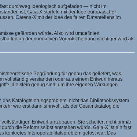
d fast durchweg ideologisch aufgeladen — nicht im
tanden ist. Gaia-X startete mit der Idee europäischer
üssen. Catena-X mit der Idee des fairen Datenteilens im
ämisse gefährden würde. Also wird umdefiniert,
thalten an der normativen Vorentscheidung wichtiger wird als
tnistheoretische Begründung für genau das geliefert, was
 um vollständig verstanden oder aus einem Entwurf heraus
iffe, die klein genug sind, um ihre eigenen Wirkungen
ten das Katalogisierungsproblem, nicht das Bibliothekssystem
rkehr war erst dann sinnvoll, als der Gesamtkatalog die
vollständigen Entwurf umzubauen. Sie scheitert nicht primär
rch die Reform selbst entstehen würde. Gaia-X ist ein fast
es konkretes Interoperabilitätsproblem gelöst war. Das