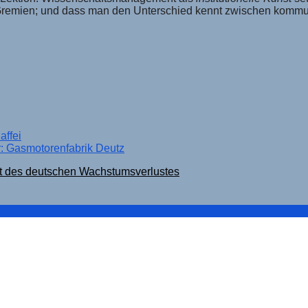
t Gremien; und dass man den Unterschied kennt zwischen komm
affei
or: Gasmotorenfabrik Deutz
ität des deutschen Wachstumsverlustes
ine Bestandsaufnahme zur deutschen Industriebeschäftig