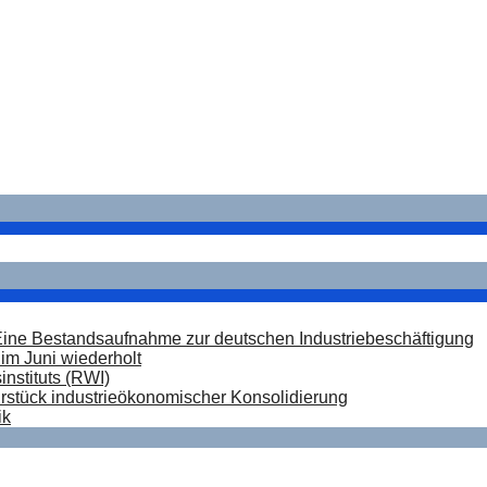
m Juni wiederholt
stituts (RWI)
Eine Bestandsaufnahme zur deutschen Industriebeschäftigung
im Juni wiederholt
nstituts (RWI)
hrstück industrieökonomischer Konsolidierung
ik