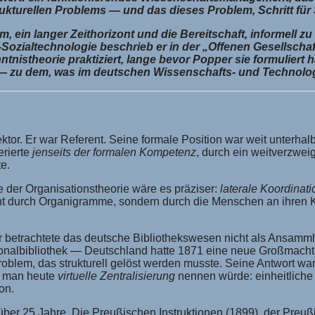
turellen Problems — und das dieses Problem, Schritt für Sc
, ein langer Zeithorizont und die Bereitschaft, informell zu
-Sozialtechnologie beschrieb er in der „Offenen Gesellsch
ntnistheorie praktiziert, lange bevor Popper sie formuliert h
ie — zu dem, was im deutschen Wissenschafts- und Technolo
rektor. Er war Referent. Seine formale Position war weit unterha
erierte
jenseits der formalen Kompetenz
, durch ein weitverzwei
te.
 der Organisationstheorie wäre es präziser:
laterale Koordinat
icht durch Organigramme, sondern durch die Menschen an ihren 
Er betrachtete das deutsche Bibliothekswesen nicht als Ansamml
onalbibliothek — Deutschland hatte 1871 eine neue Großmacht ge
Problem, das strukturell gelöst werden musste. Seine Antwort wa
as man heute
virtuelle Zentralisierung
nennen würde: einheitliche 
on.
d über 25 Jahre. Die Preußischen Instruktionen (1899), der Pr