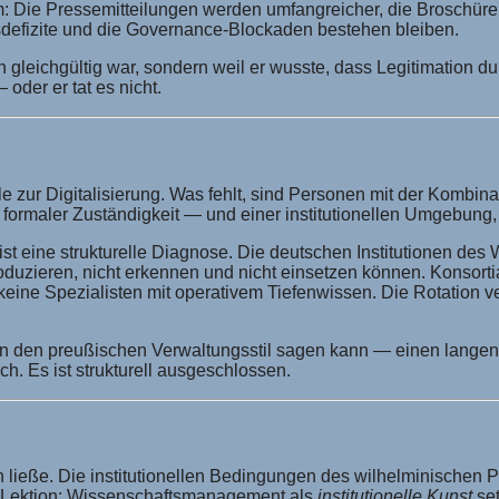
um: Die Pressemitteilungen werden umfangreicher, die Broschüre
tsdefizite und die Governance-Blockaden bestehen bleiben.
gleichgültig war, sondern weil er wusste, dass Legitimation du
oder er tat es nicht.
Wille zur Digitalisierung. Was fehlt, sind Personen mit der Komb
its formaler Zuständigkeit — und einer institutionellen Umgebu
ist eine strukturelle Diagnose. Die deutschen Institutionen d
oduzieren, nicht erkennen und nicht einsetzen können. Konsortia
 keine Spezialisten mit operativem Tiefenwissen. Die Rotation 
den preußischen Verwaltungsstil sagen kann — einen langen Zeit
h. Es ist strukturell ausgeschlossen.
en ließe. Die institutionellen Bedingungen des wilhelminischen 
he Lektion: Wissenschaftsmanagement als
institutionelle Kunst
set