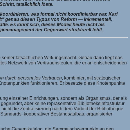
hritt, tatsächlich löste.
 koordinieren, was formal nicht koordinierbar war. Karl
aft“ genau diesen Typus von Reform — inkrementell,
atte. Es lohnt sich, dieses Modell heute nicht als
giemanagement der Gegenwart strukturell fehlt.
lb seiner tatsächlichen Wirkungsmacht. Genau darin liegt das
gtes Netzwerk von Vertrauensleuten, die er an entscheidenden
ion durch personales Vertrauen
, kombiniert mit strategischer
Knotenpunkten funktionieren. Er besetzte diese Knotenpunkte
ung einzelner Einrichtungen, sondern als Organismus, der als
gründet, aber keine repräsentative Bibliotheksinfrastruktur
r nicht die Zentralisierung nach dem Vorbild der Bibliothèque
Standards, kooperativer Bestandsaufbau, organisierter
eußische Gesamtkatalog, die Sammelschwerpunkte an den