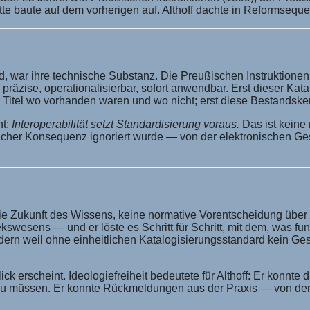
tte baute auf dem vorherigen auf. Althoff dachte in Reformseque
d, war ihre technische Substanz. Die Preußischen Instruktione
präzise, operationalisierbar, sofort anwendbar. Erst dieser Ka
 Titel wo vorhanden waren und wo nicht; erst diese Bestandske
nt:
Interoperabilität setzt Standardisierung voraus.
Das ist keine 
unlicher Konsequenz ignoriert wurde — von der elektronischen Ge
r die Zukunft des Wissens, keine normative Vorentscheidung über 
kswesens — und er löste es Schritt für Schritt, mit dem, was fu
ondern weil ohne einheitlichen Katalogisierungsstandard kein G
ick erscheint. Ideologiefreiheit bedeutete für Althoff: Er konnte
n zu müssen. Er konnte Rückmeldungen aus der Praxis — von den