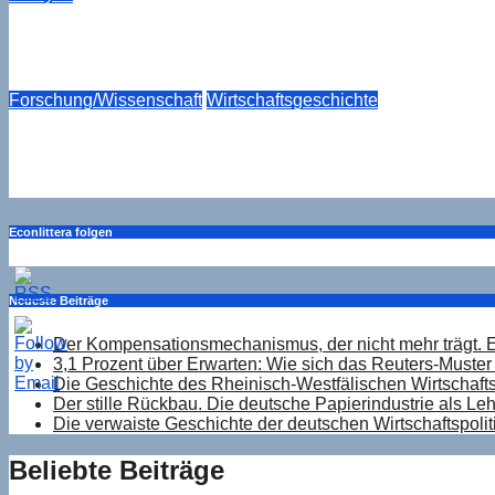
3,1 Prozent über Erwarten: Wie sich das Reuters-Muster i
Aug. 6, 2026
Drucker
Forschung/Wissenschaft
Wirtschaftsgeschichte
Die Geschichte des Rheinisch-Westfälischen Wirtschaftsin
Aug. 6, 2026
Drucker
Econlittera folgen
Neueste Beiträge
Der Kompensationsmechanismus, der nicht mehr trägt. 
3,1 Prozent über Erwarten: Wie sich das Reuters-Muster 
Die Geschichte des Rheinisch-Westfälischen Wirtschaftsi
Der stille Rückbau. Die deutsche Papierindustrie als Le
Die verwaiste Geschichte der deutschen Wirtschaftspolit
Beliebte Beiträge