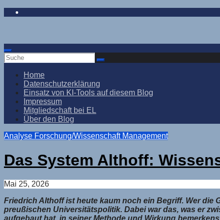
Zum
Inhalt
springen
Home
Datenschutzerklärung
Einsatz von KI-Tools auf diesem Blog
Impressum
Mitgliedschaft bei EL
Über den Blog
Analyse
Forschung/Wissenschaft
Management
Das System Althoff: Wissens
Mai 25, 2026
Friedrich Althoff ist heute kaum noch ein Begriff. Wer di
preußischen Universitätspolitik. Dabei war das, was er z
aufgebaut hat, in seiner Methode und Wirkung bemerkensw