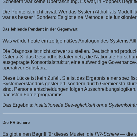
Scheitern war keine Überraschung. Es war, in Poppers Begriff
Die Pointe ist nicht trivial: Wer das System Althoff als Model
war es besser.“ Sondern: Es gibt eine Methode, die funktioniert
Das fehlende Pendant in der Gegenwart
Was würde heute ein zeitgemäßes Analogon des Systems Alth
Die Diagnose ist nicht schwer zu stellen. Deutschland produzi
Catena-X, das Gesundheitsdatennetz, die Nationale Forschungs
ausgeprägte Konsortialstruktur, eine aufwendige Governance
operativer Substanz.
Diese Lücke ist kein Zufall. Sie ist das Ergebnis einer spezifi
Systemverständnis gesteuert, sondern durch Gremienstrukturen,
sind. Personalentscheidungen folgen Ausschreibungslogiken, 
nächsten Förderprogramms.
Das Ergebnis:
institutionelle Beweglichkeit ohne Systemkohä
Die PR-Schere
Es gibt einen Begriff für dieses Muster: die
PR-Schere
— die s