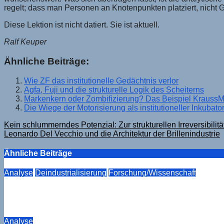
regelt; dass man Personen an Knotenpunkten platziert, nich
Diese Lektion ist nicht datiert. Sie ist aktuell.
Ralf Keuper
Ähnliche Beiträge:
Wie ZF das institutionelle Gedächtnis verlor
Agfa, Fuji und die strukturelle Logik des Scheiterns
Markenkern oder Zombifizierung? Das Beispiel KraussM
Die Wiege der Motorisierung als institutioneller Inkubat
Beitragsnavigation
Kein schlummerndes Potenzial: Zur strukturellen Irreversibil
Leonardo Del Vecchio und die Architektur der Brillenindustrie
Ähnliche Beiträge
Analyse
Deindustrialisierung
Forschung/Wissenschaft
Der Kompensationsmechanismus, der nicht mehr trägt. E
Aug. 6, 2026
Drucker
Analyse