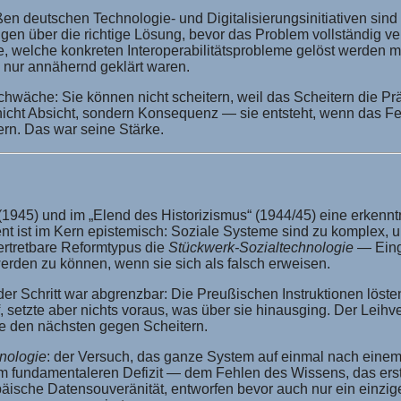
ßen deutschen Technologie- und Digitalisierungsinitiativen sin
en über die richtige Lösung, bevor das Problem vollständig vers
e, welche konkreten Interoperabilitätsprobleme gelöst werden m
 nur annähernd geklärt waren.
Schwäche: Sie können nicht scheitern, weil das Scheitern die Pr
nicht Absicht, sondern Konsequenz — sie entsteht, wenn das Fes
ern. Das war seine Stärke.
 (1945) und im „Elend des Historizismus“ (1944/45) eine erkenn
ument ist im Kern epistemisch: Soziale Systeme sind zu komplex,
ertretbare Reformtypus die
Stückwerk-Sozialtechnologie
— Eingr
erden zu können, wenn sie sich als falsch erweisen.
Jeder Schritt war abgrenzbar: Die Preußischen Instruktionen lös
 setzte aber nichts voraus, was über sie hinausging. Der Leihve
te den nächsten gegen Scheitern.
nologie
: der Versuch, das ganze System auf einmal nach einem 
undamentaleren Defizit — dem Fehlen des Wissens, das erst du
opäische Datensouveränität, entworfen bevor auch nur ein einzig