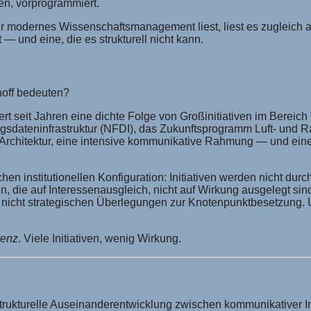
en, vorprogrammiert.
l für modernes Wissenschaftsmanagement liest, liest es zugleich 
 — und eine, die es strukturell nicht kann.
off bedeuten?
ert seit Jahren eine dichte Folge von Großinitiativen im Bereic
dateninfrastruktur (NFDI), das Zukunftsprogramm Luft- und Raum
-Architektur, eine intensive kommunikative Rahmung — und ei
schen institutionellen Konfiguration: Initiativen werden nicht d
 die auf Interessenausgleich, nicht auf Wirkung ausgelegt sind
nicht strategischen Überlegungen zur Knotenpunktbesetzung. Un
renz
. Viele Initiativen, wenig Wirkung.
trukturelle Auseinanderentwicklung zwischen kommunikativer In