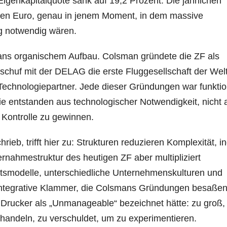
 Eigenkapitalquote sank auf 19,2 Prozent. Die jährlichen
onen Euro, genau in jenem Moment, in dem massive
ung notwendig wären.
mans organischem Aufbau. Colsman gründete die ZF als
 schuf mit der DELAG die erste Fluggesellschaft der Wel
n Technologiepartner. Jede dieser Gründungen war funktio
e entstanden aus technologischer Notwendigkeit, nicht 
 Kontrolle zu gewinnen.
eb, trifft hier zu: Strukturen reduzieren Komplexität, 
nahmestruktur des heutigen ZF aber multipliziert
ftsmodelle, unterschiedliche Unternehmenskulturen und
 integrative Klammer, die Colsmans Gründungen besaßen
 Drucker als „Unmanageable“ bezeichnet hätte: zu groß
 handeln, zu verschuldet, um zu experimentieren.