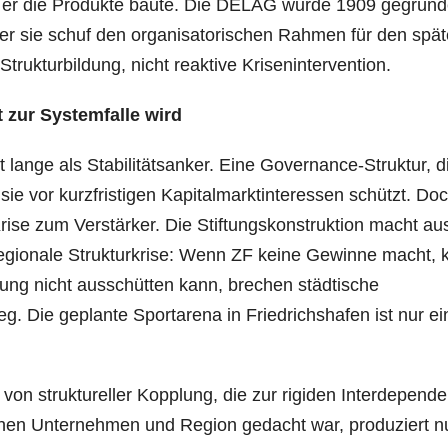
vor er die Produkte baute. Die DELAG wurde 1909 gegründ
er sie schuf den organisatorischen Rahmen für den spä
Strukturbildung, nicht reaktive Krisenintervention.
t zur Systemfalle wird
t lange als Stabilitätsanker. Eine Governance-Struktur, d
 sie vor kurzfristigen Kapitalmarktinteressen schützt. Do
 Krise zum Verstärker. Die Stiftungskonstruktion macht au
egionale Strukturkrise: Wenn ZF keine Gewinne macht, 
ftung nicht ausschütten kann, brechen städtische
eg. Die geplante Sportarena in Friedrichshafen ist nur ei
l von struktureller Kopplung, die zur rigiden Interdepend
chen Unternehmen und Region gedacht war, produziert n