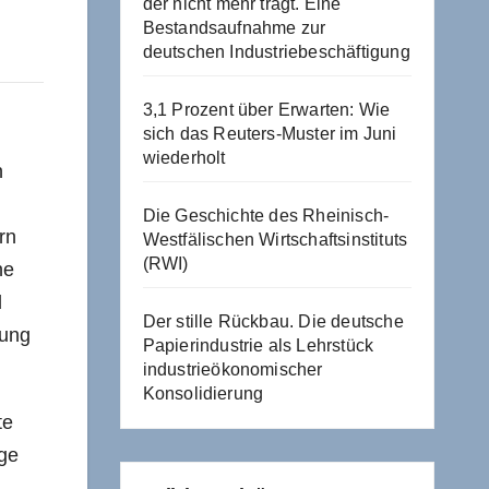
der nicht mehr trägt. Eine
Bestandsaufnahme zur
deutschen Industriebeschäftigung
3,1 Prozent über Erwarten: Wie
sich das Reuters-Muster im Juni
wiederholt
n
Die Geschichte des Rheinisch-
rn
Westfälischen Wirtschaftsinstituts
(RWI)
ne
d
Der stille Rückbau. Die deutsche
tung
Papierindustrie als Lehrstück
industrieökonomischer
Konsolidierung
te
nge