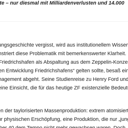
nte – nur diesmal mit Milliardenverlusten und 14.000
sgeschichte vergisst, wird aus institutionellem Wisse
nstriert diese Problematik mit bemerkenswerter Klarheit.
 Friedrichshafen als Abspaltung aus dem Zeppelin-Konze
len Entwicklung Friedrichshafens“ gelten sollte, besaß ei
anagement abgeht. Seine Studienreise zu Henry Ford un
ine Einsicht, die für das heutige ZF existenzielle Bedeu
n der taylorisierten Massenproduktion: extrem atomisier
ur physischen Erschöpfung, eine Produktion, die nur „ju
er über 40 dem Tempo nicht mehr gewachsen waren. Doch