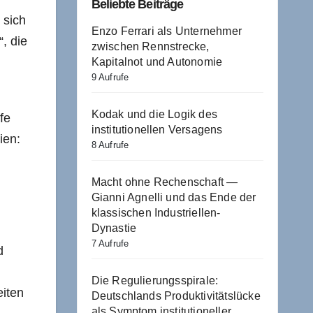
Beliebte Beiträge
 sich
Enzo Ferrari als Unternehmer
, die
zwischen Rennstrecke,
Kapitalnot und Autonomie
9 Aufrufe
Kodak und die Logik des
fe
institutionellen Versagens
ien:
8 Aufrufe
Macht ohne Rechenschaft —
Gianni Agnelli und das Ende der
klassischen Industriellen-
Dynastie
7 Aufrufe
d
Die Regulierungsspirale:
eiten
Deutschlands Produktivitätslücke
als Symptom institutioneller