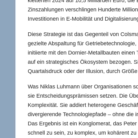
kletterten 2024 auf 10,5 Milliarden Euro, die
Zinszahlungen verschlingen Hunderte Milli
Investitionen in E-Mobilität und Digitalisier
Diese Strategie ist das Gegenteil von Cols
gezielte Abspaltung für Getriebetechnologie,
initiierte mit den Dornier-Metallbauten eine
auf ein strategisches Ökosystem bezogen. Si
Quartalsdruck oder der Illusion, durch Größe
Was Niklas Luhmann über Organisationen schri
sie Entscheidungsprämissen setzen. Die Über
Komplexität. Sie addiert heterogene Geschä
divergierende Technologiepfade – ohne die
Das Ergebnis ist ein Konglomerat, das Peter
schnell zu sein, zu komplex, um kohärent zu