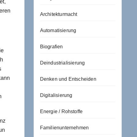
et,
teren
Architekturmacht
Automatisierung
Biografien
ie
ch
Deindustrialisierung
s
kann
Denken und Entscheiden
Digitalisierung
n
Energie / Rohstoffe
enz
Familienunternehmen
un