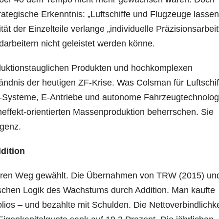
strategische Erkenntnis: „Luftschiffe und Flugzeuge lassen
t der Einzelteile verlange „individuelle Präzisionsarbeit“
rbeitern nicht geleistet werden könne.
uktionstauglichen Produkten und hochkomplexen
ändnis der heutigen ZF-Krise. Was Colsman für Luftschif
S-Systeme, E-Antriebe und autonome Fahrzeugtechnolog
eneffekt-orientierten Massenproduktion beherrschen. Sie
igenz.
dition
eren Weg gewählt. Die Übernahmen von TRW (2015) un
schen Logik des Wachstums durch Addition. Man kaufte
lios – und bezahlte mit Schulden. Die Nettoverbindlichk