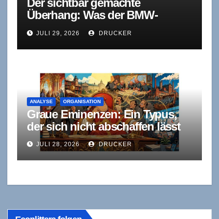
Der sichtbar gemachte
Überhang: Was der BMW-
Stellenabbau
JULI 29, 2026
DRUCKER
organisationstheoretisch
bedeutet
ANALYSE
ORGANISATION
Graue Eminenzen: Ein Typus,
der sich nicht abschaffen lässt
JULI 28, 2026
DRUCKER