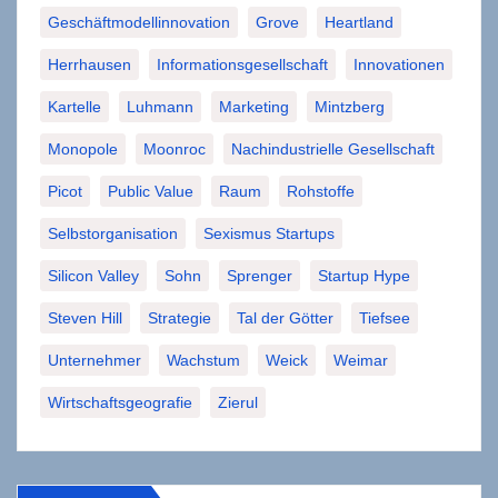
Geschäftmodellinnovation
Grove
Heartland
Herrhausen
Informationsgesellschaft
Innovationen
Kartelle
Luhmann
Marketing
Mintzberg
Monopole
Moonroc
Nachindustrielle Gesellschaft
Picot
Public Value
Raum
Rohstoffe
Selbstorganisation
Sexismus Startups
Silicon Valley
Sohn
Sprenger
Startup Hype
Steven Hill
Strategie
Tal der Götter
Tiefsee
Unternehmer
Wachstum
Weick
Weimar
Wirtschaftsgeografie
Zierul